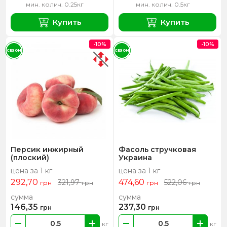
мин. колич. 0.25кг
мин. колич. 0.5кг
Купить
Купить
-10%
-10%
СЕЗОН
СЕЗОН
Персик инжирный
Фасоль стручковая
(плоский)
Украина
цена за 1 кг
цена за 1 кг
292,70
474,60
321,97
522,06
грн
грн
грн
грн
сумма
сумма
146,35
237,30
грн
грн
кг
кг