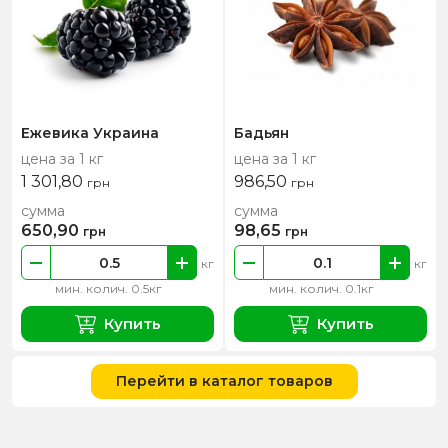
Ежевика Украина
Бадьян
цена за 1 кг
цена за 1 кг
1 301,80
986,50
грн
грн
сумма
сумма
650,90
98,65
грн
грн
кг
кг
мин. колич. 0.5кг
мин. колич. 0.1кг
Купить
Купить
Перейти в каталог товаров