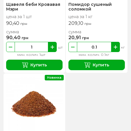
Щавеля беби Кровавая
Помидор сушеный
Мэри
соломкой
цена за 1 шт
цена за 1 кг
90,40
209,10
грн
грн
сумма
сумма
90,40
20,91
грн
грн
шт
кг
мин. колич. 1шт
мин. колич. 0.1кг
Купить
Купить
Новинка