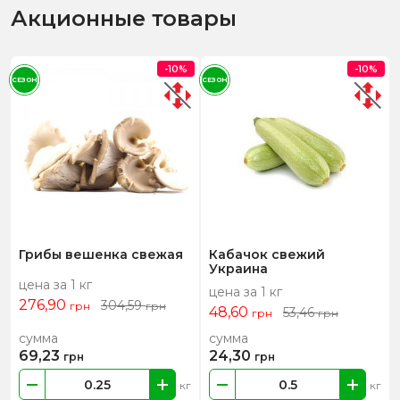
Акционные товары
-10%
-10%
СЕЗОН
СЕЗОН
Грибы вешенка свежая
Кабачок свежий
Украина
цена за 1 кг
цена за 1 кг
276,90
304,59
грн
грн
48,60
53,46
грн
грн
сумма
сумма
69,23
24,30
грн
грн
кг
кг