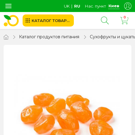
Киев
UK
∣
RU
Нас. пункт
0
КАТАЛОГ ТОВАРОВ
Каталог продуктов питания
Сухофрукты и цукат