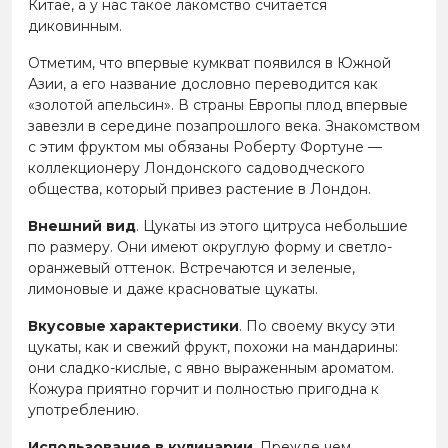
Китае, а у нас такое лакомство считается
диковинным.
Отметим, что впервые кумкват появился в Южной
Азии, а его название дословно переводится как
«золотой апельсин». В страны Европы плод впервые
завезли в середине позапрошлого века. Знакомством
с этим фруктом мы обязаны Роберту Фортуне —
коллекционеру Лондонского садоводческого
общества, который привез растение в Лондон.
Внешний вид
. Цукаты из этого цитруса небольшие
по размеру. Они имеют округлую форму и светло-
оранжевый оттенок. Встречаются и зеленые,
лимоновые и даже красноватые цукаты.
Вкусовые характеристики
. По своему вкусу эти
цукаты, как и свежий фрукт, похожи на мандарины:
они сладко-кислые, с явно выраженным ароматом.
Кожура приятно горчит и полностью пригодна к
употреблению.
Использование в кулинарии
. Прежде чем