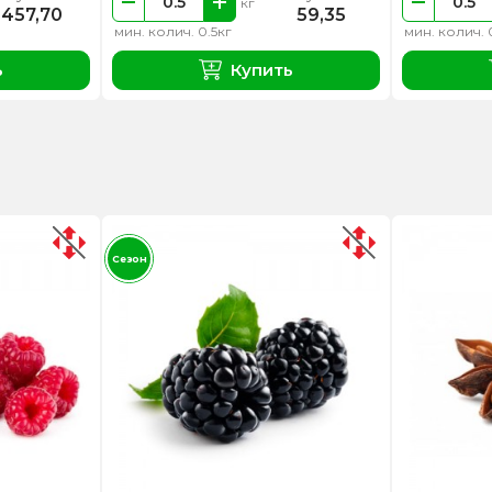
кг
457,70
59,35
мин. колич. 0.5кг
мин. колич. 
ь
Купить
Сезон