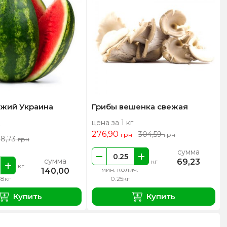
ежий Украина
Грибы вешенка свежая
цена за 1 кг
276,90
304,59
грн
грн
18,73
грн
сумма
сумма
69,23
кг
кг
мин. колич.
140,00
 8кг
0.25кг
Купить
Купить