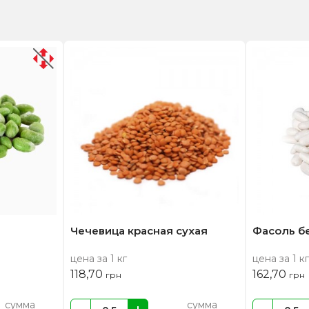
Чечевица красная сухая
Фасоль б
цена за 1 кг
цена за 1 кг
118,70
162,70
грн
грн
сумма
сумма