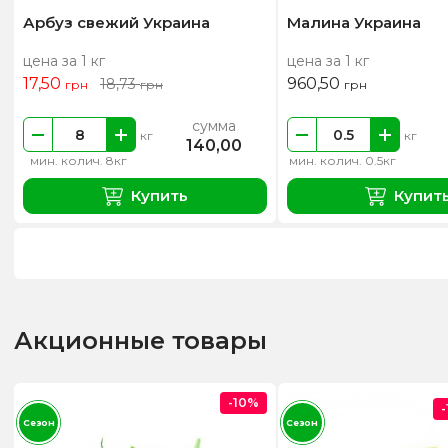
Арбуз свежий Украина
Малина Украина
цена за 1 кг
цена за 1 кг
17,50
960,50
18,73
грн
грн
грн
сумма
кг
кг
140,00
мин. колич. 8кг
мин. колич. 0.5кг
Купить
Купит
Акционные товары
-10%
Сезон
Сезон