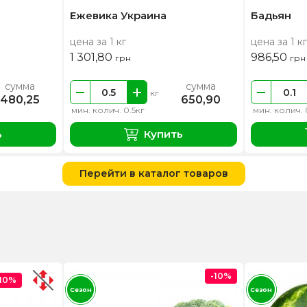
Ежевика Украина
Бадьян
цена за 1 кг
цена за 1 кг
1 301,80
986,50
грн
грн
сумма
сумма
кг
480,25
650,90
мин. колич. 0.5кг
мин. колич. 
ь
Купить
Перейти в каталог товаров
-10%
-10%
Сезон
Сезон