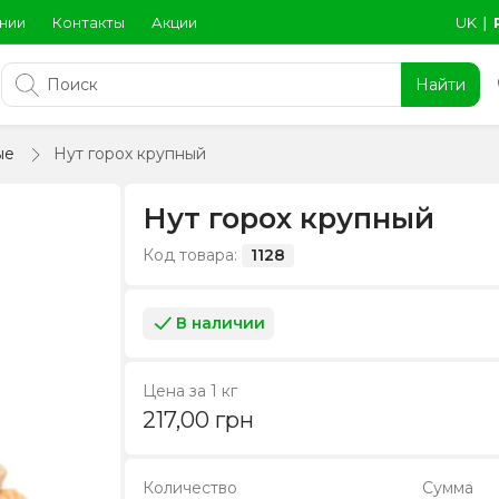
нии
Контакты
Акции
UK
∣
Найти
ые
Нут горох крупный
Нут горох крупный
Код товара:
1128
В наличии
Цена за 1 кг
217,00
грн
Количество
Сумма