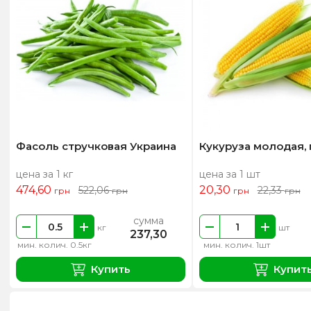
Фасоль стручковая Украина
Кукуруза молодая,
цена за 1 кг
цена за 1 шт
474,60
20,30
522,06
22,33
грн
грн
грн
грн
сумма
кг
шт
237,30
мин. колич. 0.5кг
мин. колич. 1шт
Купить
Купит