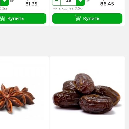
кг
кг
81,35
86,45
0.5кг
мин. колич. 0.5кг
Купить
Купить