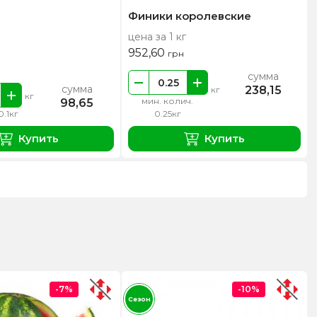
Финики королевские
цена за 1 кг
952,60
грн
сумма
сумма
238,15
кг
кг
мин. колич.
98,65
0.1кг
0.25кг
Купить
Купить
-7%
-10%
Сезон