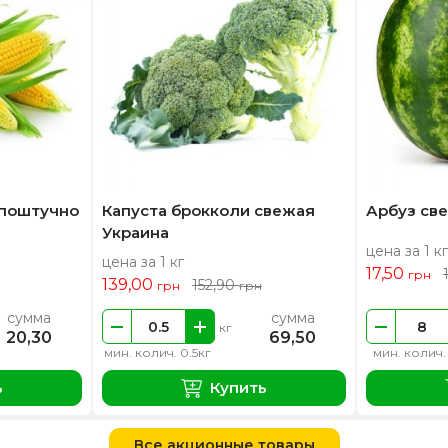
 поштучно
Капуста брокколи свежая
Арбуз св
Украина
цена за 1 кг
цена за 1 кг
17,50
грн
139,00
152,90
грн
грн
сумма
сумма
кг
20,30
69,50
мин. колич. 0.5кг
мин. колич.
ь
Купить
Все акционные товары