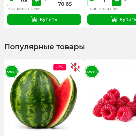
кг
кг
70,65
мин. колич. 0.5кг
мин. колич. 1кг
Купить
Купит
Популярные товары
-7%
Сезон
Сезон