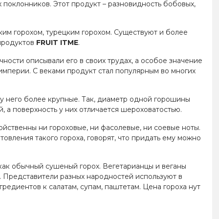
х поклонников. Этот продукт – разновидность бобовых,
цким горохом, турецким горохом. Существуют и более
 продуктов
FRUIT ITME
.
чности описывали его в своих трудах, а особое значение
 империи. С веками продукт стал популярным во многих
 у него более крупные. Так, диаметр одной горошины
й, а поверхность у них отличается шероховатостью.
войственны ни гороховые, ни фасолевые, ни соевые ноты.
вления такого гороха, говорят, что придать ему можно
 как обычный сушеный горох. Вегетарианцы и веганы
о. Представители разных народностей используют в
редиентов к салатам, супам, паштетам. Цена гороха нут