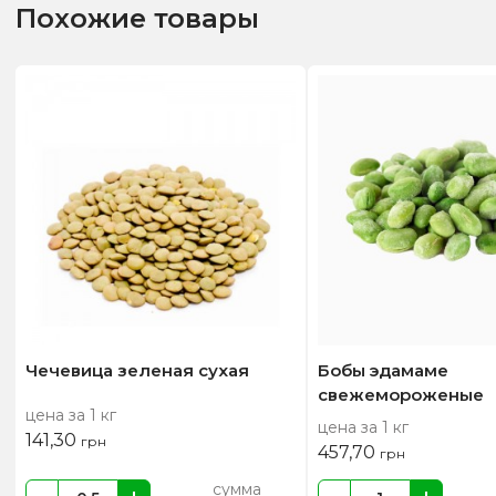
Похожие товары
Чечевица зеленая сухая
Бобы эдамаме
свежемороженые
цена за 1 кг
цена за 1 кг
141,30
грн
457,70
грн
сумма