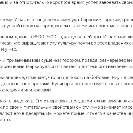
вно и за относительно короткое время успел завоевать свои
зному. У нас его чаще всего именуют бараньим горохом, гре
ть крупный горох нут предлагаем в нашем интернет-магазине
авным-давно, в 8500-7500 годах до нашей эры. Известные ли
писал, что выращивают эту культуру почти во всех владениях
и у нас.
м и привычным нам сушеным горохом, правда, размеры зерен
оричневый (варьируется от светлого до темного) или зелены
ий впервые, отмечает, что он не похож на бобовые. Ему не с
дополненное орехами. Кулинары, которые имеют опыт пригото
ь специями или травами.
яют в виде каш. Его отваривают, предварительно замачивая,
ак по своим питательным свойствам он отлично заменяет мяс
ляют его в десерты. Вы можете применять его в качестве инг
енты.