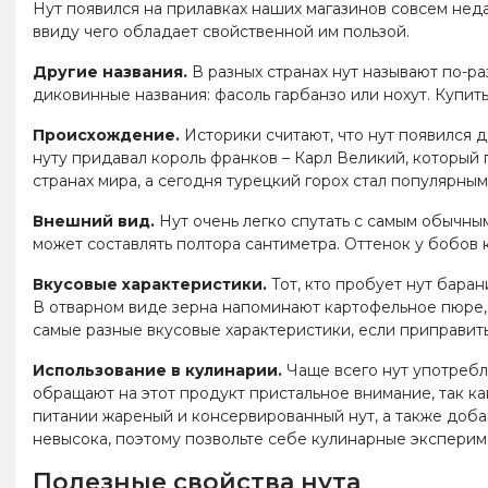
Нут появился на прилавках наших магазинов совсем неда
ввиду чего обладает свойственной им пользой.
Другие названия.
В разных странах нут называют по-ра
диковинные названия: фасоль гарбанзо или нохут. Купи
Происхождение.
Историки считают, что нут появился д
нуту придавал король франков – Карл Великий, который 
странах мира, а сегодня турецкий горох стал популярным 
Внешний вид.
Нут очень легко спутать с самым обычны
может составлять полтора сантиметра. Оттенок у бобов к
Вкусовые характеристики.
Тот, кто пробует нут баран
В отварном виде зерна напоминают картофельное пюре, 
самые разные вкусовые характеристики, если приправит
Использование в кулинарии.
Чаще всего нут употребл
обращают на этот продукт пристальное внимание, так к
питании жареный и консервированный нут, а также добав
невысока, поэтому позвольте себе кулинарные эксперим
Полезные свойства нута