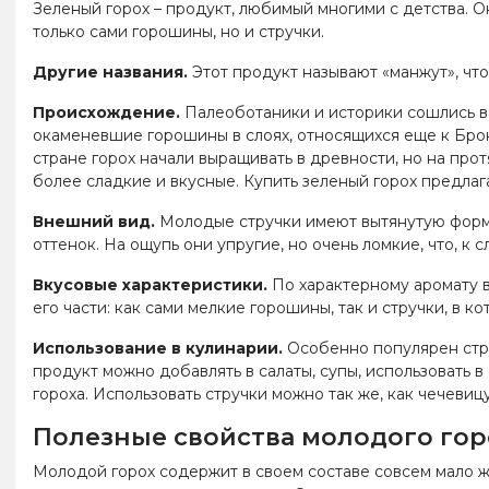
Зеленый горох – продукт, любимый многими с детства. О
только сами горошины, но и стручки.
Другие названия.
Этот продукт называют «манжут», что
Происхождение.
Палеоботаники и историки сошлись во 
окаменевшие горошины в слоях, относящихся еще к Брон
стране горох начали выращивать в древности, но на пр
более сладкие и вкусные. Купить зеленый горох предлаг
Внешний вид.
Молодые стручки имеют вытянутую форму.
оттенок. На ощупь они упругие, но очень ломкие, что, к 
Вкусовые характеристики.
По характерному аромату в
его части: как сами мелкие горошины, так и стручки, в 
Использование в кулинарии.
Особенно популярен струч
продукт можно добавлять в салаты, супы, использовать 
гороха. Использовать стручки можно так же, как чечевиц
Полезные свойства молодого гор
Молодой горох содержит в своем составе совсем мало жи