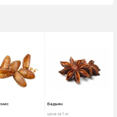
унис
Бадьян
цена за 1 кг