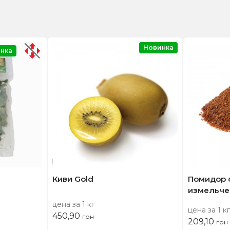
Новинка
нка
Киви Gold
Помидор 
измельче
цена за 1 кг
цена за 1 кг
450,90
грн
209,10
грн