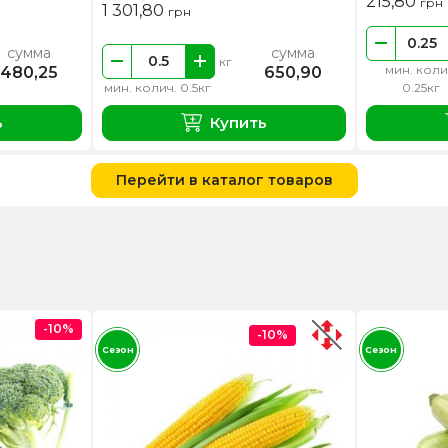
215,80
грн
1 301,80
грн
сумма
сумма
кг
мин. коли
480,25
650,90
мин. колич. 0.5кг
0.25кг
ь
Купить
Перейти в каталог товаров
-10%
-10%
Сезон
Сезон