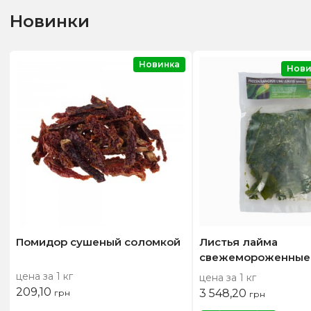
Новинки
Новинка
Нови
Помидор сушеный соломкой
Листья лайма
свежемороженные
цена за 1 кг
цена за 1 кг
209,10
3 548,20
грн
грн