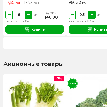
17,50
960,50
18,73
грн
грн
грн
сумма
кг
кг
140,00
мин. колич. 8кг
мин. колич. 0.5кг
Купить
Купит
Акционные товары
-7%
Сезон