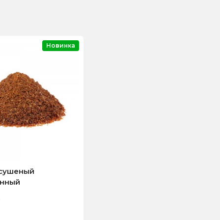
Новинка
сушеный
нный