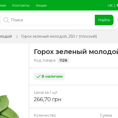
нии
Контакты
Акции
UK
∣
Найти
олодой
Горох зеленый молодой, 250 г (плоский)
Горох зеленый молодой
Код товара:
1126
В наличии
Цена за 1 шт
266,70
грн
Количество
Сумма