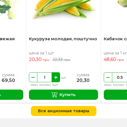
свежая
Кукуруза молодая, поштучно
Кабачок 
цена за 1 шт
цена за 1 кг
20,30
48,60
22,33
грн
грн
грн
сумма
сумма
шт
69,50
20,30
мин. колич. 1шт
мин. колич. 
ь
Купить
Все акционные товары