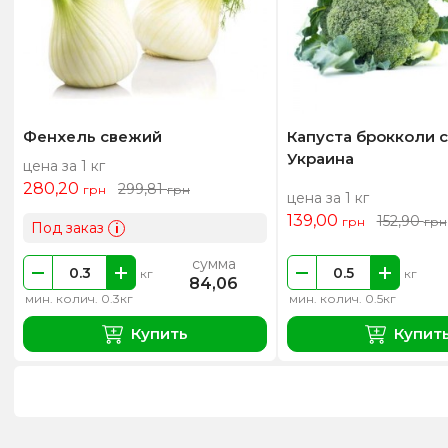
Фенхель свежий
Капуста брокколи 
Украина
цена за 1 кг
280,20
299,81
грн
грн
цена за 1 кг
139,00
152,90
грн
грн
Под заказ
i
сумма
кг
кг
84,06
мин. колич. 0.3кг
мин. колич. 0.5кг
Купить
Купит