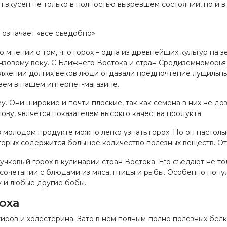
н вкусен не только в полностью вызревшем состоянии, но и 
 означает «все съедобно».
мнении о том, что горох – одна из древнейших культур на зе
зовому веку. С Ближнего Востока и стран Средиземноморья 
отяжении долгих веков люди отдавали предпочтение лущильны
аем в нашем интернет-магазине.
 Они широкие и почти плоские, так как семена в них не доз
слову, является показателем высокго качества продукта.
 молодом продукте можно легко узнать горох. Но он настоль
которых содержится большое количество полезных веществ. От
ковый горох в кулинарии стран Востока. Его съедают не то
в сочетании с блюдами из мяса, птицы и рыбы. Особенно поп
у и любые другие бобы.
оха
ров и холестерина. Зато в нем полным-полно полезных белк