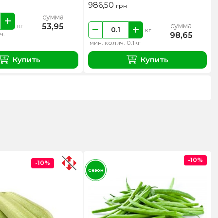
986,50
грн
сумма
сумма
53,95
кг
кг
ч.
98,65
мин. колич. 0.1кг
Купить
Купить
-10%
-10%
Сезон