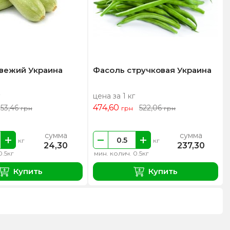
свежий Украина
Фасоль стручковая Украина
цена за 1 кг
474,60
53,46
522,06
грн
грн
грн
сумма
сумма
кг
кг
24,30
237,30
0.5кг
мин. колич. 0.5кг
Купить
Купить