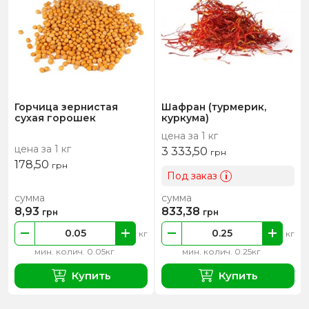
Горчица зернистая
Шафран (турмерик,
сухая горошек
куркума)
цена за 1 кг
цена за 1 кг
3 333,50
грн
178,50
грн
Под заказ
i
сумма
сумма
8,93
833,38
грн
грн
кг
кг
мин. колич. 0.05кг
мин. колич. 0.25кг
Купить
Купить