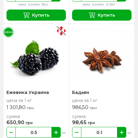
мин. колич. 8кг
мин. колич. 0.5кг
Купить
Купить
СЕЗОН
Ежевика Украина
Бадьян
цена за 1 кг
цена за 1 кг
1 301,80
986,50
грн
грн
сумма
сумма
650,90
98,65
грн
грн
кг
кг