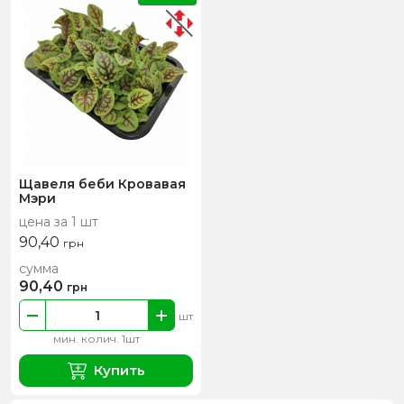
Щавеля беби Кровавая
Мэри
цена за 1 шт
90,40
грн
сумма
90,40
грн
шт
мин. колич. 1шт
Купить