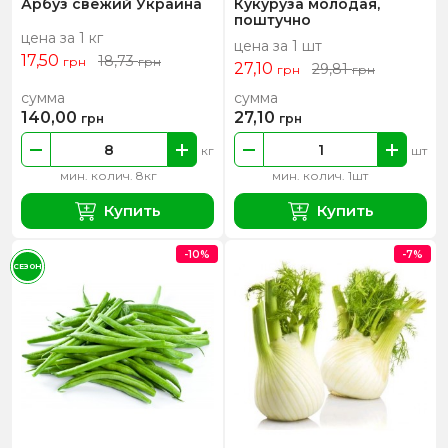
Арбуз свежий Украина
Кукуруза молодая,
поштучно
цена за 1 кг
цена за 1 шт
17,50
18,73
грн
грн
27,10
29,81
грн
грн
сумма
сумма
140,00
27,10
грн
грн
кг
шт
мин. колич. 8кг
мин. колич. 1шт
Купить
Купить
-10%
-7%
СЕЗОН