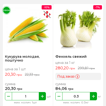
-10%
-7%
СЕЗОН
Кукуруза молодая,
Фенхель свежий
поштучно
цена за 1 кг
280,20
299,81
грн
грн
цена за 1 шт
20,30
22,33
грн
грн
Под заказ
i
сумма
сумма
20,30
84,06
грн
грн
шт
кг
мин. колич. 1шт
мин. колич. 0.3кг