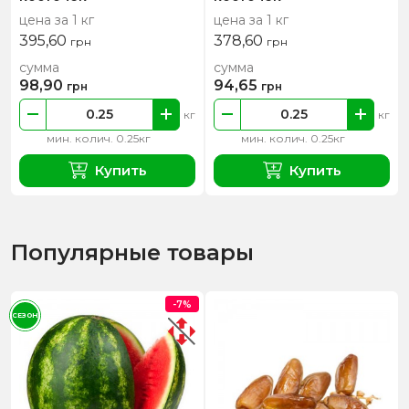
цена за 1 кг
цена за 1 кг
395,60
378,60
грн
грн
сумма
сумма
98,90
94,65
грн
грн
кг
кг
мин. колич. 0.25кг
мин. колич. 0.25кг
Купить
Купить
Популярные товары
-7%
СЕЗОН