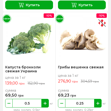
Купить
Купить
-10%
-10%
СЕЗОН
СЕЗОН
Капуста брокколи
Грибы вешенка свежая
свежая Украина
цена за 1 кг
цена за 1 кг
276,90
304,59
грн
грн
139,00
152,90
грн
грн
сумма
сумма
69,50
69,23
грн
грн
кг
кг
мин. колич. 0.5кг
мин. колич. 0.25кг