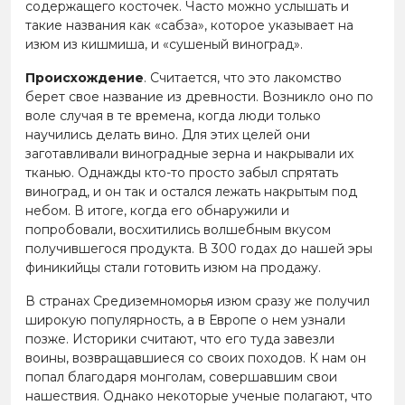
содержащего косточек. Часто можно услышать и
такие названия как «сабза», которое указывает на
изюм из кишмиша, и «сушеный виноград».
Происхождение
. Считается, что это лакомство
берет свое название из древности. Возникло оно по
воле случая в те времена, когда люди только
научились делать вино. Для этих целей они
заготавливали виноградные зерна и накрывали их
тканью. Однажды кто-то просто забыл спрятать
виноград, и он так и остался лежать накрытым под
небом. В итоге, когда его обнаружили и
попробовали, восхитились волшебным вкусом
получившегося продукта. В 300 годах до нашей эры
финикийцы стали готовить изюм на продажу.
В странах Средиземноморья изюм сразу же получил
широкую популярность, а в Европе о нем узнали
позже. Историки считают, что его туда завезли
воины, возвращавшиеся со своих походов. К нам он
попал благодаря монголам, совершавшим свои
нашествия. Однако некоторые ученые полагают, что