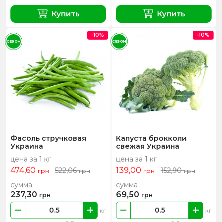
Купить
Купить
-10%
-10%
СЕЗОН
СЕЗОН
Фасоль стручковая
Капуста брокколи
Украина
свежая Украина
цена за 1 кг
цена за 1 кг
474,60
139,00
522,06
152,90
грн
грн
грн
грн
сумма
сумма
237,30
69,50
грн
грн
кг
кг