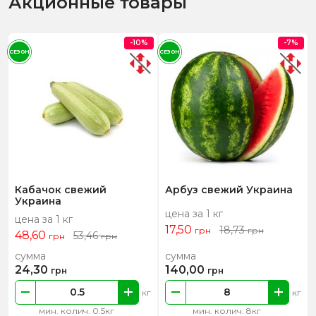
Акционные товары
-10%
-7%
СЕЗОН
СЕЗОН
Кабачок свежий
Арбуз свежий Украина
Украина
цена за 1 кг
цена за 1 кг
17,50
18,73
грн
грн
48,60
53,46
грн
грн
сумма
сумма
24,30
140,00
грн
грн
кг
кг
мин. колич. 0.5кг
мин. колич. 8кг