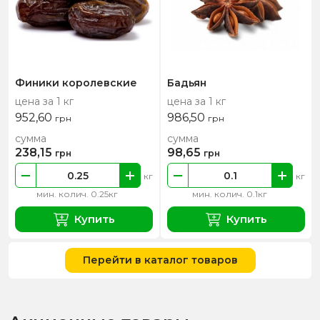
Финики королевские
Бадьян
цена за 1 кг
цена за 1 кг
952,60
986,50
грн
грн
сумма
сумма
238,15
98,65
грн
грн
кг
кг
мин. колич. 0.25кг
мин. колич. 0.1кг
Купить
Купить
Перейти в каталог товаров