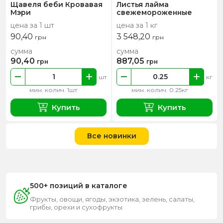
Щавеля беби Кровавая
Листья лайма
Мэри
свежемороженные
цена за 1 шт
цена за 1 кг
90,40
3 548,20
грн
грн
сумма
сумма
90,40
887,05
грн
грн
шт
кг
мин. колич. 1шт
мин. колич. 0.25кг
Купить
Купить
Все новинки
500+ позиций в каталоге
Фрукты, овощи, ягоды, экзотика, зелень, салаты,
грибы, орехи и сухофрукты