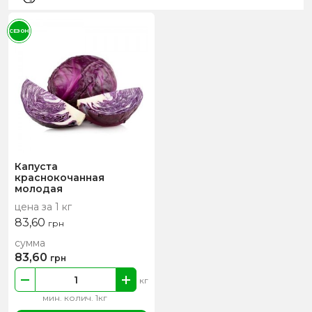
СЕЗОН
Капуста
краснокочанная
молодая
цена за 1 кг
83,60
грн
сумма
83,60
грн
кг
мин. колич. 1кг