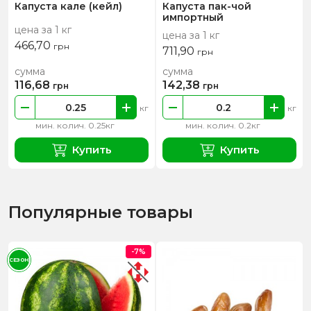
Капуста кале (кейл)
Капуста пак-чой
импортный
цена за 1 кг
цена за 1 кг
466,70
грн
711,90
грн
сумма
сумма
116,68
142,38
грн
грн
кг
кг
мин. колич. 0.25кг
мин. колич. 0.2кг
Купить
Купить
Популярные товары
-7%
СЕЗОН