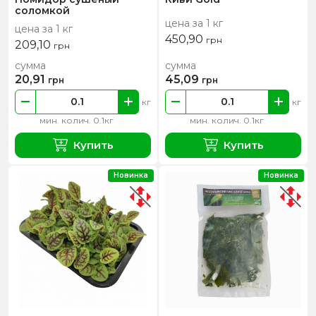
соломкой
цена за 1 кг
цена за 1 кг
450,90
грн
209,10
грн
сумма
сумма
20,91
45,09
грн
грн
кг
кг
мин. колич. 0.1кг
мин. колич. 0.1кг
Купить
Купить
Новинка
Новинка