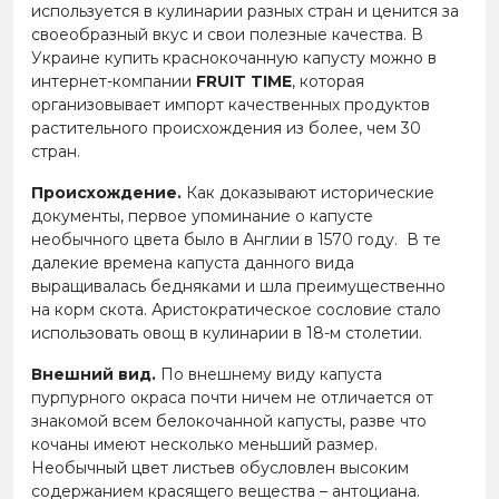
используется в кулинарии разных стран и ценится за
своеобразный вкус и свои полезные качества. В
Украине купить краснокочанную капусту можно в
интернет-компании
FRUIT TIME
, которая
организовывает импорт качественных продуктов
растительного происхождения из более, чем 30
стран.
Происхождение.
Как доказывают исторические
документы, первое упоминание о капусте
необычного цвета было в Англии в 1570 году. В те
далекие времена капуста данного вида
выращивалась бедняками и шла преимущественно
на корм скота. Аристократическое сословие стало
использовать овощ в кулинарии в 18-м столетии.
Внешний вид.
По внешнему виду капуста
пурпурного окраса почти ничем не отличается от
знакомой всем белокочанной капусты, разве что
кочаны имеют несколько меньший размер.
Необычный цвет листьев обусловлен высоким
содержанием красящего вещества – антоциана.