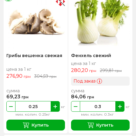
Грибы вешенка свежая
Фенхель свежий
цена за 1 кг
цена за 1 кг
280,20
299,81
грн
грн
276,90
304,59
грн
грн
Под заказ
i
сумма
сумма
69,23
84,06
грн
грн
кг
кг
мин. колич. 0.25кг
мин. колич. 0.3кг
Купить
Купить