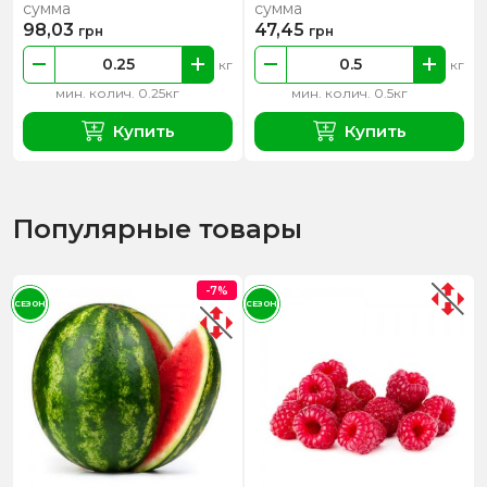
сумма
сумма
98,03
47,45
грн
грн
кг
кг
мин. колич. 0.25кг
мин. колич. 0.5кг
Купить
Купить
Популярные товары
-7%
СЕЗОН
СЕЗОН