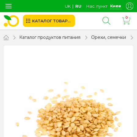
Киев
UK
∣
RU
Нас. пункт
0
КАТАЛОГ ТОВАРОВ
Каталог продуктов питания
Орехи, семечки