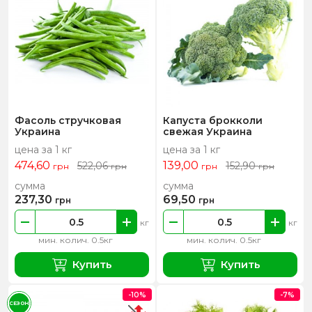
Фасоль стручковая
Капуста брокколи
Украина
свежая Украина
цена за 1 кг
цена за 1 кг
474,60
139,00
522,06
152,90
грн
грн
грн
грн
сумма
сумма
237,30
69,50
грн
грн
кг
кг
мин. колич. 0.5кг
мин. колич. 0.5кг
Купить
Купить
-10%
-7%
СЕЗОН