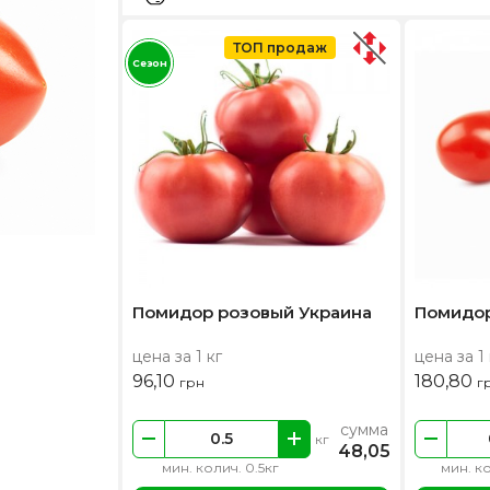
ТОП продаж
Сезон
Помидор розовый Украина
Помидор
цена за 1 кг
цена за 1 
96,10
180,80
грн
г
сумма
кг
48,05
мин. колич. 0.5кг
мин. ко