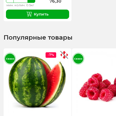
76,30
мин. колич. 0.5кг
Купить
Популярные товары
-7%
Сезон
Сезон