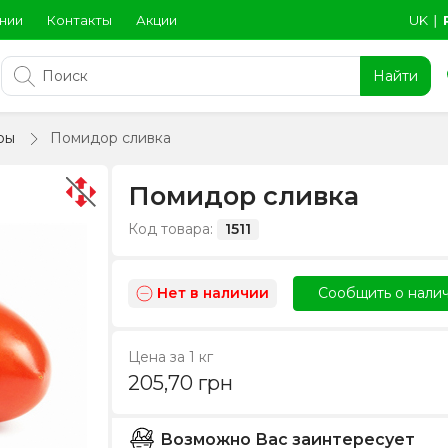
нии
Контакты
Акции
UK
∣
Найти
ры
Помидор сливка
Помидор сливка
Код товара:
1511
Нет в наличии
Сообщить о нали
Цена за 1 кг
205,70
грн
Возможно Вас заинтересует