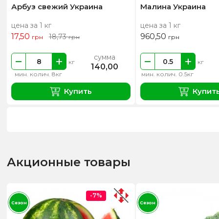
Арбуз свежий Украина
Малина Украина
цена за 1 кг
цена за 1 кг
17,50
960,50
18,73
грн
грн
грн
сумма
кг
кг
140,00
мин. колич. 8кг
мин. колич. 0.5кг
Купить
Купит
Акционные товары
-7%
Сезон
Сезон