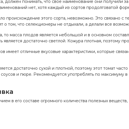
ка, должен понимать, что свое наименование они получили за
аименований нет, хотя каждый из сортов продолговатой фор
шло происхождение этого сорта, невозможно. Это связано с т
т о том, что селекционеры не отдыхали, а делали все возмож
а, то масса плодов является небольшой и в основном состав
ь является достаточно светлой. Кожура плотная, поэтому пр
ов имеет отличные вкусовые характеристики, которые связа
ляется достаточно сухой и плотной, поэтому этот томат часто
 соусов и пюре. Рекомендуется употреблять по максимуму в 
ивка
чием в его составе огромного количества полезных веществ,