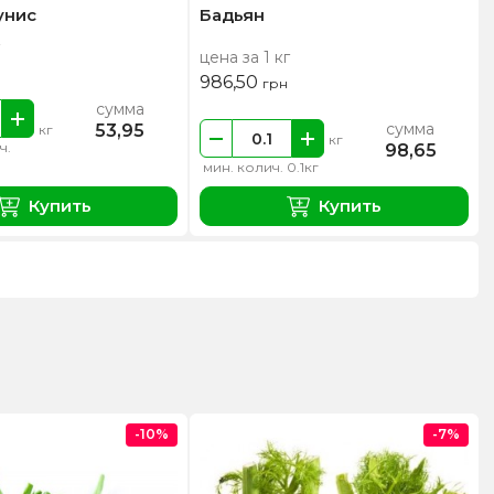
унис
Бадьян
цена за 1 кг
986,50
грн
сумма
сумма
53,95
кг
кг
ч.
98,65
мин. колич. 0.1кг
Купить
Купить
-10%
-7%