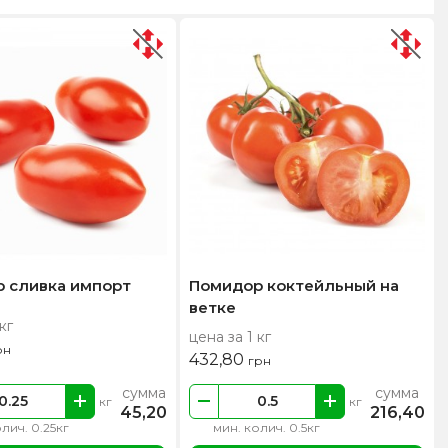
 сливка импорт
Помидор коктейльный на
ветке
кг
цена за 1 кг
рн
432,80
грн
сумма
сумма
кг
кг
45,20
216,40
лич. 0.25кг
мин. колич. 0.5кг