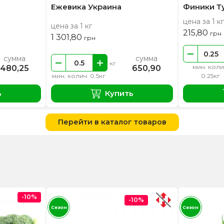
Ежевика Украина
Финики Т
цена за 1 кг
цена за 1 кг
215,80
грн
1 301,80
грн
сумма
сумма
кг
мин. коли
480,25
650,90
мин. колич. 0.5кг
0.25кг
ь
Купить
Перейти в каталог товаров
-10%
-10%
Сезон
Сезон