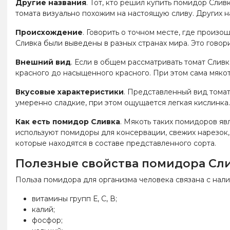
Другие названия
. Тот, кто решил купить помидор Слив
томата визуально похожим на настоящую сливу. Других н
Происхождение
. Говорить о точном месте, где произо
Сливка были выведены в разных странах мира. Это говори
Внешний вид
. Если в общем рассматривать томат Сливк
красного до насыщенного красного. При этом сама мякот
Вкусовые характеристики
. Представленный вид томат
умеренно сладкие, при этом ощущается легкая кислинка.
Как есть помидор Сливка
. Мякоть таких помидоров яв
используют помидоры для консервации, свежих нарезок,
которые находятся в составе представленного сорта.
Полезные свойства помидора Сл
Польза помидора для организма человека связана с нали
витамины групп Е, С, В;
калий;
фосфор;