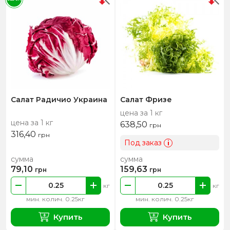
Салат Радичио Украина
Салат Фризе
цена за 1 кг
цена за 1 кг
638,50
грн
316,40
грн
Под заказ
i
сумма
сумма
79,10
159,63
грн
грн
кг
кг
мин. колич. 0.25кг
мин. колич. 0.25кг
Купить
Купить