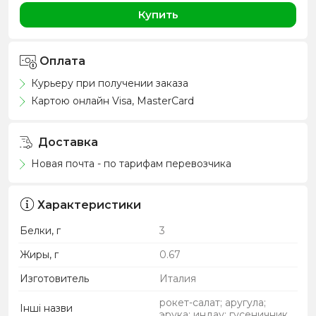
Купить
Оплата
Курьеру при получении заказа
Картою онлайн Visa, MasterCard
Доставка
Новая почта - по тарифам перевозчика
Характеристики
Белки, г
3
Жиры, г
0.67
Изготовитель
Италия
рокет-салат; аругула;
Інші назви
эрука; индау; гусеничник