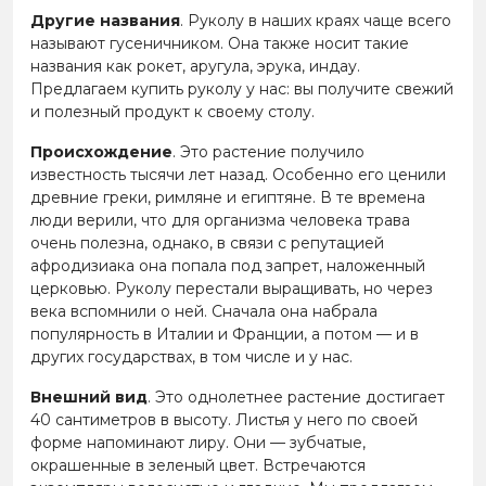
Другие названия
. Руколу в наших краях чаще всего
называют гусеничником. Она также носит такие
названия как рокет, аругула, эрука, индау.
Предлагаем купить руколу у нас: вы получите свежий
и полезный продукт к своему столу.
Происхождение
. Это растение получило
известность тысячи лет назад. Особенно его ценили
древние греки, римляне и египтяне. В те времена
люди верили, что для организма человека трава
очень полезна, однако, в связи с репутацией
афродизиака она попала под запрет, наложенный
церковью. Руколу перестали выращивать, но через
века вспомнили о ней. Сначала она набрала
популярность в Италии и Франции, а потом — и в
других государствах, в том числе и у нас.
Внешний вид
. Это однолетнее растение достигает
40 сантиметров в высоту. Листья у него по своей
форме напоминают лиру. Они — зубчатые,
окрашенные в зеленый цвет. Встречаются