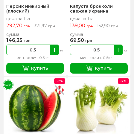
Персик инжирный
Капуста брокколи
(плоский)
свежая Украина
цена за 1 кг
цена за 1 кг
292,70
139,00
321,97
152,90
грн
грн
грн
грн
сумма
сумма
146,35
69,50
грн
грн
кг
кг
мин. колич. 0.5кг
мин. колич. 0.5кг
Купить
Купить
-7%
-7%
СЕЗОН