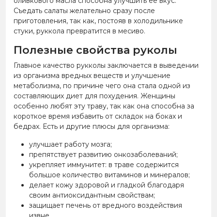
оливкового масла способна улучшить ее вкус.
Съедать салаты желательно сразу после
приготовления, так как, постояв в холодильнике
стуки, руккола превратится в месиво.
Полезные свойства руколы
Главное качество рукколы заключается в выведении
из организма вредных веществ и улучшение
метаболизма, по причине чего она стала одной из
составляющих диет для похудения. Женщины
особенно любят эту траву, так как она способна за
короткое время избавить от складок на боках и
бедрах. Есть и другие плюсы для организма:
улучшает работу мозга;
препятствует развитию онкозаболеваний;
укрепляет иммунитет: в траве содержится
большое количество витаминов и минералов;
делает кожу здоровой и гладкой благодаря
своим антиоксидантным свойствам;
защищает печень от вредного воздействия
извне.