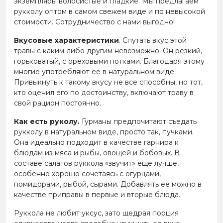
экземпляры волосистые и гладкие. Мы предлагаем
рукколу оптом в самом свежем виде и по невысокой
стоимости. Сотрудничество с нами выгодно!
Вкусовые характеристики
. Спутать вкус этой
травы с каким-либо другим невозможно. Он резкий,
горьковатый, с ореховыми нотками. Благодаря этому
многие употребляют ее в натуральном виде.
Привыкнуть к такому вкусу не все способны, но тот,
кто оценил его по достоинству, включают траву в
свой рацион постоянно.
Как есть руколу.
Гурманы предпочитают съедать
рукколу в натуральном виде, просто так, пучками.
Она идеально подходит в качестве гарнира к
блюдам из мяса и рыбы, овощей и бобовых. В
составе салатов руккола «звучит» еще лучше,
особенно хорошо сочетаясь с огурцами,
помидорами, рыбой, сырами. Добавлять ее можно в
качестве приправы в первые и вторые блюда.
Руккола не любит уксус, зато щедрая порция