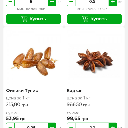
кг
кг
мин. колич. 8кг
мин. колич. 0.5кг
Купить
Купить
Финики Тунис
Бадьян
цена за 1 кг
цена за 1 кг
215,80
986,50
грн
грн
сумма
сумма
53,95
98,65
грн
грн
кг
кг