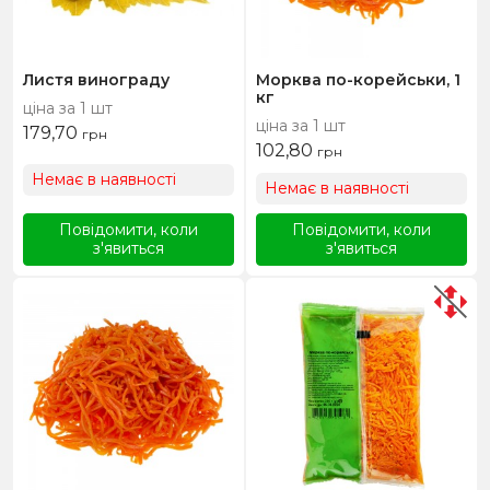
Листя винограду
Морква по-корейськи, 1
кг
ціна за 1 шт
ціна за 1 шт
179,70
грн
102,80
грн
Немає в наявності
Немає в наявності
Повідомити, коли
Повідомити, коли
з'явиться
з'явиться