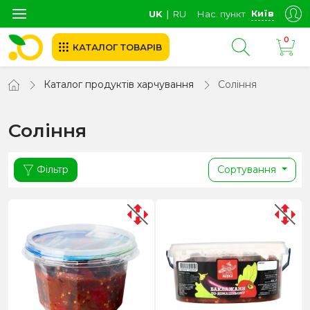
Київ
UK
∣
RU
Нас. пункт
0
КАТАЛОГ ТОВАРІВ
Каталог продуктів харчування
Соління
Соління
Фільтр
Сортування