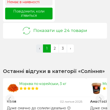
Немає в наявності
Повідомити, коли
з'явиться
Показати ще 24 товари
‹
1
2
3
›
Останні відгуки в категорії «Соління»
Морква по-корейськи, 3 кг
Мор
Коля
Анастасія
02 липня 2025
Дуже смачно до солили ідеально 🙂
Дуже смачн