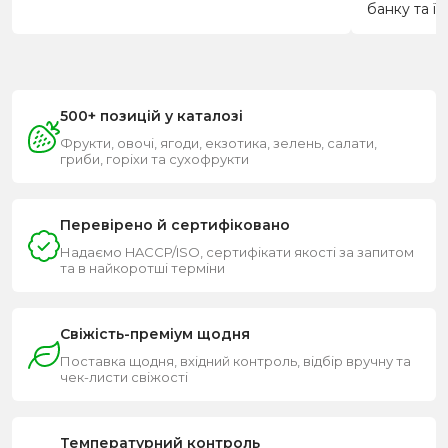
банку та їл
500+ позицій у каталозі
Фрукти, овочі, ягоди, екзотика, зелень, салати,
гриби, горіхи та сухофрукти
Перевірено й сертифіковано
Надаємо HACCP/ISO, сертифікати якості за запитом
та в найкоротші терміни
Свіжість-преміум щодня
Поставка щодня, вхідний контроль, відбір вручну та
чек-листи свіжості
Температурний контроль