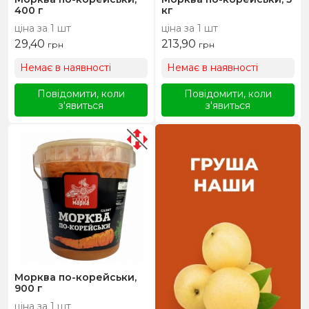
400 г
кг
ціна за 1 шт
ціна за 1 шт
29,40
213,90
грн
грн
Немає в наявності
Немає в наявності
Повідомити, коли
Повідомити, коли
з'явиться
з'явиться
Морква по-корейськи,
900 г
ціна за 1 шт