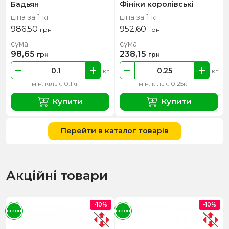
Бадьян
Фініки королівські
ціна за 1 кг
ціна за 1 кг
986,50
952,60
грн
грн
сума
сума
98,65
238,15
грн
грн
кг
кг
мін. кільк. 0.1кг
мін. кільк. 0.25кг
Купити
Купити
Перейти в каталог товарів
Акційні товари
-10%
-10%
СЕЗОН
СЕЗОН