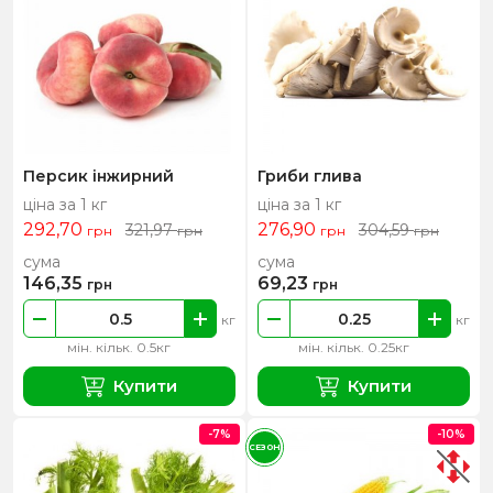
Персик інжирний
Гриби глива
ціна за 1 кг
ціна за 1 кг
292,70
276,90
321,97
304,59
грн
грн
грн
грн
сума
сума
146,35
69,23
грн
грн
кг
кг
мін. кільк. 0.5кг
мін. кільк. 0.25кг
Купити
Купити
-7%
-10%
СЕЗОН