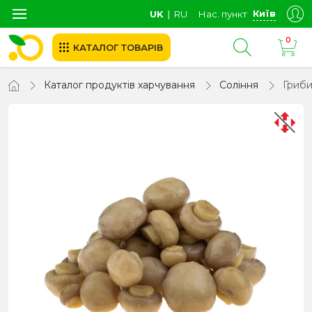
Київ
UK
∣
RU
Нас. пункт
0
КАТАЛОГ ТОВАРІВ
Каталог продуктів харчування
Соління
Гриби