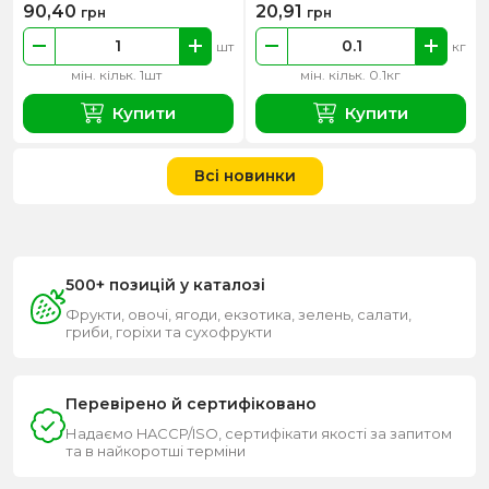
90,40
20,91
грн
грн
шт
кг
мін. кільк. 1шт
мін. кільк. 0.1кг
Купити
Купити
Всі новинки
500+ позицій у каталозі
Фрукти, овочі, ягоди, екзотика, зелень, салати,
гриби, горіхи та сухофрукти
Перевірено й сертифіковано
Надаємо HACCP/ISO, сертифікати якості за запитом
та в найкоротші терміни