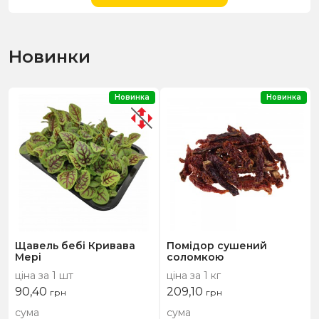
Новинки
Новинка
Новинка
Щавель бебі Кривава
Помідор сушений
Мері
соломкою
ціна за 1 шт
ціна за 1 кг
90,40
209,10
грн
грн
сума
сума