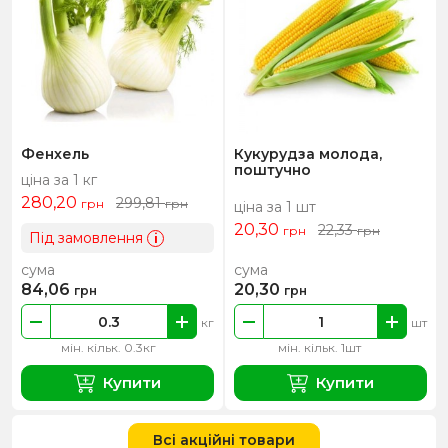
Фенхель
Кукурудза молода,
поштучно
ціна за 1 кг
280,20
299,81
грн
грн
ціна за 1 шт
20,30
22,33
грн
грн
Під замовлення
i
сума
сума
84,06
20,30
грн
грн
кг
шт
мін. кільк. 0.3кг
мін. кільк. 1шт
Купити
Купити
Всі акційні товари