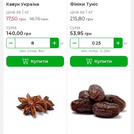
Кавун Україна
Фініки Туніс
ціна за 1 кг
ціна за 1 кг
17,50
215,80
18,73
грн
грн
грн
сума
сума
140,00
53,95
грн
грн
кг
кг
мін. кільк. 8кг
мін. кільк. 0.25кг
Купити
Купити