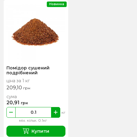
Новинка
Помідор сушений
подрібнений
ціна за 1 кг
209,10
грн
сума
20,91
грн
кг
мін. кільк. 0.1кг
Купити