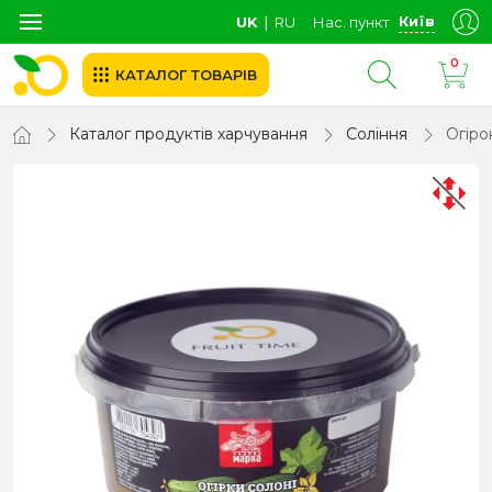
Київ
UK
∣
RU
Нас. пункт
0
КАТАЛОГ ТОВАРІВ
Каталог продуктів харчування
Соління
Огіро