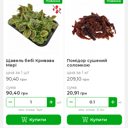
Новинка
Новинка
Щавель бебі Кривава
Помідор сушений
Мері
соломкою
ціна за 1 шт
ціна за 1 кг
90,40
209,10
грн
грн
сума
сума
90,40
20,91
грн
грн
шт
кг
мін. кільк. 1шт
мін. кільк. 0.1кг
Купити
Купити