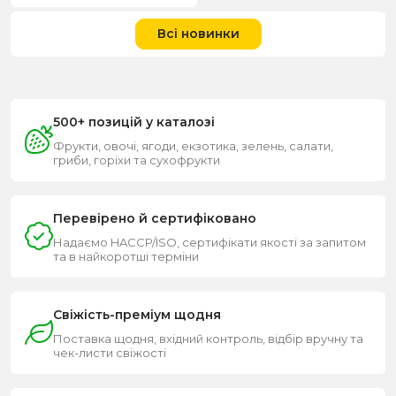
Всі новинки
500+ позицій у каталозі
Фрукти, овочі, ягоди, екзотика, зелень, салати,
гриби, горіхи та сухофрукти
Перевірено й сертифіковано
Надаємо HACCP/ISO, сертифікати якості за запитом
та в найкоротші терміни
Свіжість-преміум щодня
Поставка щодня, вхідний контроль, відбір вручну та
чек-листи свіжості