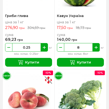
Гриби глива
Кавун Україна
ціна за 1 кг
ціна за 1 кг
276,90
17,50
304,59
18,73
грн
грн
грн
грн
сума
сума
69,23
140,00
грн
грн
кг
кг
мін. кільк. 0.25кг
мін. кільк. 8кг
Купити
Купити
-10%
-10%
СЕЗОН
СЕЗОН