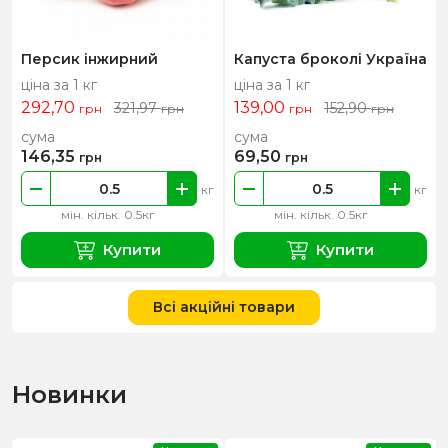
Персик інжирний
Капуста броколі Україна
ціна за 1 кг
ціна за 1 кг
292,70
139,00
321,97
152,90
грн
грн
грн
грн
сума
сума
146,35
69,50
грн
грн
кг
кг
мін. кільк. 0.5кг
мін. кільк. 0.5кг
Купити
Купити
Всі акційні товари
Новинки