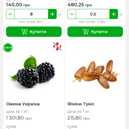
140,00
480,25
грн
грн
кг
кг
мін. кільк. 8кг
мін. кільк. 0.5кг
Купити
Купити
СЕЗОН
Ожина Україна
Фініки Туніс
ціна за 1 кг
ціна за 1 кг
1 301,80
215,80
грн
грн
сума
сума