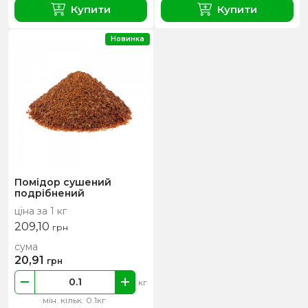
Купити
Купити
Новинка
Помідор сушений
подрібнений
ціна за 1 кг
209,10
грн
сума
20,91
грн
кг
мін. кільк. 0.1кг