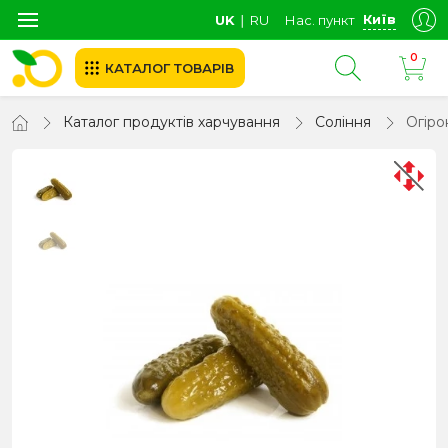
Київ
UK
∣
RU
Нас. пункт
0
КАТАЛОГ ТОВАРІВ
Каталог продуктів харчування
Соління
Огіро