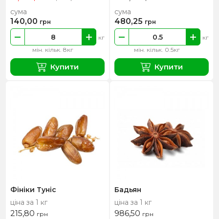
сума
сума
140,00
480,25
грн
грн
кг
кг
мін. кільк. 8кг
мін. кільк. 0.5кг
Купити
Купити
Фініки Туніс
Бадьян
ціна за 1 кг
ціна за 1 кг
215,80
986,50
грн
грн