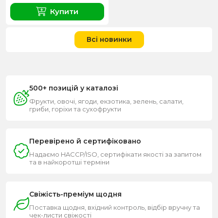
Купити
Всі новинки
500+ позицій у каталозі
Фрукти, овочі, ягоди, екзотика, зелень, салати,
гриби, горіхи та сухофрукти
Перевірено й сертифіковано
Надаємо HACCP/ISO, сертифікати якості за запитом
та в найкоротші терміни
Свіжість-преміум щодня
Поставка щодня, вхідний контроль, відбір вручну та
чек-листи свіжості