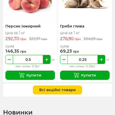
Персик інжирний
Гриби глива
ціна за 1 кг
ціна за 1 кг
292,70
276,90
321,97
304,59
грн
грн
грн
грн
сума
сума
146,35
69,23
грн
грн
кг
кг
мін. кільк. 0.5кг
мін. кільк. 0.25кг
Купити
Купити
Всі акційні товари
Новинки