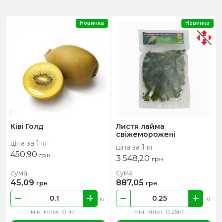
Новинка
Новинка
Ківі Голд
Листя лайма
свіжеморожені
ціна за 1 кг
ціна за 1 кг
450,90
грн
3 548,20
грн
сума
сума
45,09
887,05
грн
грн
кг
кг
мін. кільк. 0.1кг
мін. кільк. 0.25кг