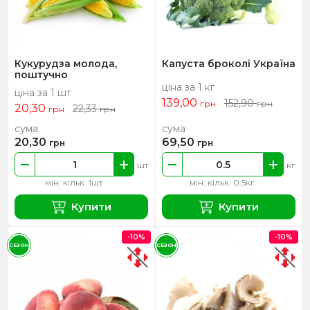
Кукурудза молода,
Капуста броколі Україна
поштучно
ціна за 1 кг
ціна за 1 шт
139,00
152,90
грн
грн
20,30
22,33
грн
грн
сума
сума
20,30
69,50
грн
грн
шт
кг
мін. кільк. 1шт
мін. кільк. 0.5кг
Купити
Купити
-10%
-10%
СЕЗОН
СЕЗОН