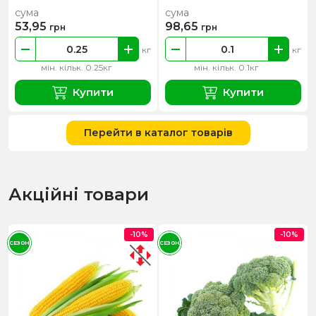
сума
сума
53,95
98,65
грн
грн
кг
кг
мін. кільк. 0.25кг
мін. кільк. 0.1кг
Купити
Купити
Перейти в каталог товарів
Акційні товари
-10%
-10%
СЕЗОН
СЕЗОН