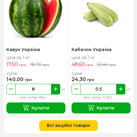
Кавун Україна
Кабачок Україна
ціна за 1 кг
ціна за 1 кг
17,50
48,60
18,73
53,46
грн
грн
грн
грн
сума
сума
140,00
24,30
грн
грн
кг
кг
мін. кільк. 8кг
мін. кільк. 0.5кг
Купити
Купити
Всі акційні товари