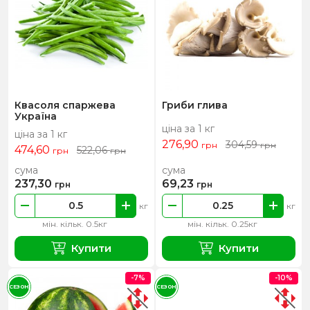
Квасоля спаржева
Гриби глива
Україна
ціна за 1 кг
ціна за 1 кг
276,90
304,59
грн
грн
474,60
522,06
грн
грн
сума
сума
237,30
69,23
грн
грн
кг
кг
мін. кільк. 0.5кг
мін. кільк. 0.25кг
Купити
Купити
-7%
-10%
СЕЗОН
СЕЗОН