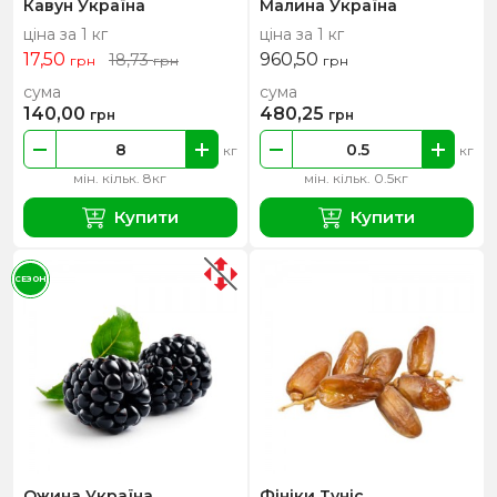
Кавун Україна
Малина Україна
ціна за 1 кг
ціна за 1 кг
17,50
960,50
18,73
грн
грн
грн
сума
сума
140,00
480,25
грн
грн
кг
кг
мін. кільк. 8кг
мін. кільк. 0.5кг
Купити
Купити
СЕЗОН
Ожина Україна
Фініки Туніс