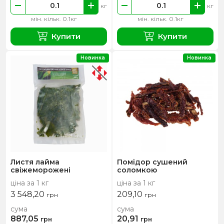
кг
кг
мін. кільк. 0.1кг
мін. кільк. 0.1кг
Купити
Купити
Новинка
Новинка
Листя лайма
Помідор сушений
свіжеморожені
соломкою
ціна за 1 кг
ціна за 1 кг
3 548,20
209,10
грн
грн
сума
сума
887,05
20,91
грн
грн