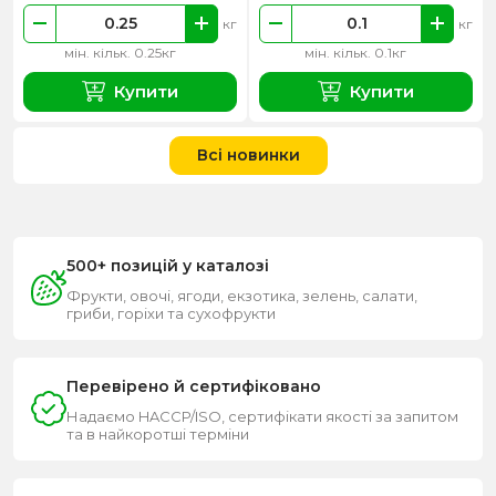
кг
кг
мін. кільк. 0.25кг
мін. кільк. 0.1кг
Купити
Купити
Всі новинки
500+ позицій у каталозі
Фрукти, овочі, ягоди, екзотика, зелень, салати,
гриби, горіхи та сухофрукти
Перевірено й сертифіковано
Надаємо HACCP/ISO, сертифікати якості за запитом
та в найкоротші терміни