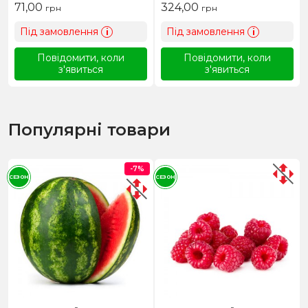
71,00
324,00
грн
грн
Під замовлення
Під замовлення
i
i
Повідомити, коли
Повідомити, коли
з'явиться
з'явиться
Популярні товари
-7%
СЕЗОН
СЕЗОН