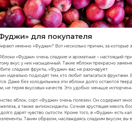
Фуджи» для покупателя
ирают именно «Фуджи»? Вот несколько причин, за которые э
блоки «Фуджи» очень сладкие и ароматные – настоящий пр
этому вкус у них насыщенный. Такие яблоки прекрасно замен
бите сладкие фрукты, «Фуджи» вас не разочарует.
» идеально подходят тем, кто любит запасаться фруктами. В
тся. Даже без холодильника эти яблоки долго остаются твер
, не теряя вкусовых качеств. Это удобно: меньше испорчен
нство яблок, сорт «Фуджи» очень полезен. Он содержит мног
железа, а также антиоксиданты. Сочная хрустящая мякоть бо
олго дарят чувство сытости. Кроме того, в «Фуджи» есть ка
элементы. Таким образом, наслаждаясь сладким вкусом, вы е