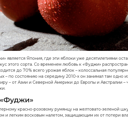
» является Япония, где эти яблоки уже десятилетиями оста
кус этого сорта. Со временем любовь к «Фуджи» распростра
одится до 70% всего урожая яблок – колоссальная популярно
ых – по состоянию на середину 2010-х он занимал там одно 
ру – от Азии и Северной Америки до Европы и Австралии – 
ки.
 «Фуджи»
актерному красно-розовому румянцу на желтовато-зеленой шк
ом и легким восковым налетом, защищающим их от потери вл