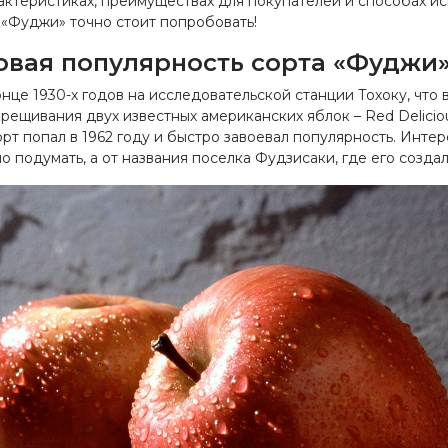
актеристиках, преимуществах для покупателей и способах ис
 «Фуджи» точно стоит попробовать!
вая популярность сорта «Фуджи
нце 1930-х годов на исследовательской станции Тохоку, что
ещивания двух известных американских яблок – Red Delicious
рт попал в 1962 году и быстро завоевал популярность. Инте
но подумать, а от названия поселка Фудзисаки, где его создал