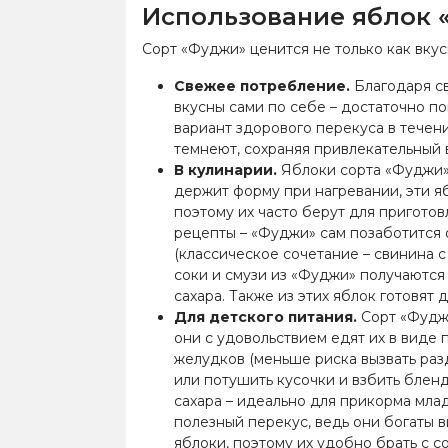
Использование яблок
Сорт «Фуджи» ценится не только как вкус
Свежее потребление.
Благодаря св
вкусны сами по себе – достаточно по
вариант здорового перекуса в течен
темнеют, сохраняя привлекательный в
В кулинарии.
Яблоки сорта «Фуджи» 
держит форму при нагревании, эти яб
поэтому их часто берут для приготов
рецепты – «Фуджи» сам позаботится 
(классическое сочетание – свинина с
соки и смузи из «Фуджи» получаются
сахара. Также из этих яблок готовят
Для детского питания.
Сорт «Фуджи
они с удовольствием едят их в виде
желудков (меньше риска вызвать раз
или потушить кусочки и взбить блен
сахара – идеально для прикорма мла
полезный перекус, ведь они богаты 
яблоки, поэтому их удобно брать с с