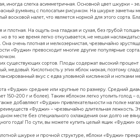
я, иногда слегка асимметричная. Основной цвет шкурки – з
расный румянец с полосатым рисунком. На шкурке заметны 
тый восковой налет, что является нормой для этого сорта. Б
 и плотная. На ощупь она гладкая и сухая, без грубой толщ
но в то же время легко откусывается, не мешая наслаждатьс
 Она очень плотная и мелкозернистая, чрезвычайно хрустяща
ткости «Фуджи» превосходит многие другие популярные сорта
лочком.
их существующих сортов. Плоды содержат высокий процент п
ый, медовый. Кислотность у этих яблок низкая, поэтому сла
ансированный вкус с едва уловимой кислинкой и нотками ме
та «Фуджи» средние или крупные по размеру. Средний диаме
ет 150–200 г и более). Таким яблоком легко утолить голод –
также добавляют «Фуджи» привлекательности на полке магаз
реимуществ «Фуджи» – чрезвычайно длительная лежкость. Эт
дном месте без специального охлаждения они долго не вянут
ного года! По сути, вы можете купить целый ящик «Фуджи» о
.
лотной шкурке и прочной структуре, яблоки «Фуджи» прекр