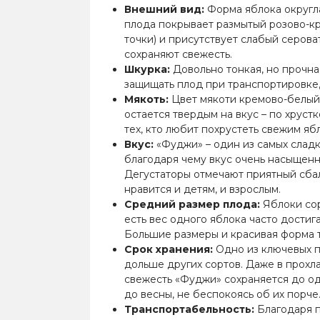
Внешний вид:
Форма яблока округла
плода покрывает размытый розово-к
точки) и присутствует слабый серова
сохраняют свежесть.
Шкурка:
Довольно тонкая, но прочная
защищать плод при транспортировке, 
Мякоть:
Цвет мякоти кремово-белый.
остается твердым на вкус – по хрус
тех, кто любит похрустеть свежим яб
Вкус:
«Фуджи» – один из самых сладк
благодаря чему вкус очень насыщенн
Дегустаторы отмечают приятный сбал
нравится и детям, и взрослым.
Средний размер плода:
Яблоки сор
есть вес одного яблока часто достига
Большие размеры и красивая форма 
Срок хранения:
Одно из ключевых п
дольше других сортов. Даже в прохла
свежесть «Фуджи» сохраняется до од
до весны, не беспокоясь об их порче
Транспортабельность:
Благодаря п