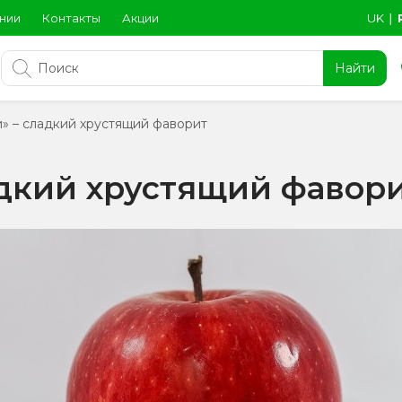
нии
Контакты
Акции
UK
∣
Найти
» – сладкий хрустящий фаворит
дкий хрустящий фавор