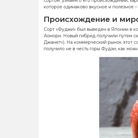
сортом: узнаем о его происхождении, хар
которое одинаково вкусное и полезное –
Происхождение и миро
Сорт «Фуджи» был выведен в Японии в ко
Аомори. Новый гибрид получили путем скр
Джанет»). На коммерческий рынок этот со
получило не в честь горы
Фудзи
, как мож