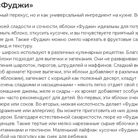
 «Фуджи»
ный перекус, но и как универсальный ингредиент на кухне. В
оей сладости и сочности, яблоки «Фуджи» идеальны для по
мыть яблоко, откусить кусочек, и вы почувствуете приятный х
ие дня. Также «Фуджи» можно смело нарезать в фруктовые са
ид и текстуру.
широко используют в различных кулинарных рецептах. Благ
локи подходят для выпечки и запекания. Они не разваривают
ления шарлоток, пирогов, штруделей и маффинов. Сладкий вк
об аромате! Кроме выпечки, эти яблоки добавляют в различн
 яблоками), запекают с корицей как полезный десерт, кладут 
 очень сладкими и насыщенными – мякоть легко отдает свой с
 домашние джемы, желе и сидры – их аромат добавляет особу
» часто рекомендуют для детей. Во-первых, эти яблоки оче
 пюре или соков. Во-вторых, низкая кислотность делает «Фу
дражение или аллергию). Вы можете приготовить из них дом
дером. Благодаря естественной сахаристости, пюре из «Фуд
денцев. Также тертые или мелко нарезанные сырые яблочки э
витаминами и пектином. Маленький лайфхак: кусочки «Фуджи»
обой на прогулку как снек для ребенка.