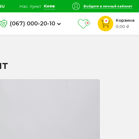
Киев
RU
Нас. пункт
Войдите в личный кабинет
Корзина
0
(067) 000-20-10
0
0,00 ₴
ит