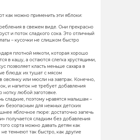
от как можно применить эти яблоки:
требления в свежем виде. Они прекрасно
руст и поток сладкого сока. Это отличный
латы – кусочки не слишком быстро
одаря плотной мякоти, которая хорошо
ся в кашу, а остаются слегка хрустящими,
ус позволяет класть меньше сахара в
ые блюда: их тушат с мясом
в овсянку или мюсли на завтрак. Конечно,
ок, и напиток не требует добавления
ю нотку любой заготовке.
нь сладкие, поэтому нравятся малышам –
джи» безопасным для нежных детских
ашнее яблочное пюре: достаточно запечь
жи» получается сладким без добавления
того сорта можно давать детям как
 не темнеют так быстро, как другие