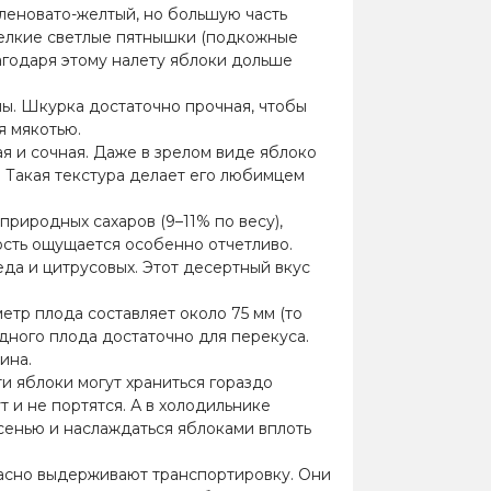
еленовато-желтый, но большую часть
мелкие светлые пятнышки (подкожные
лагодаря этому налету яблоки дольше
ины. Шкурка достаточно прочная, чтобы
я мякотью.
я и сочная. Даже в зрелом виде яблоко
. Такая текстура делает его любимцем
риродных сахаров (9–11% по весу),
дость ощущается особенно отчетливо.
да и цитрусовых. Этот десертный вкус
тр плода составляет около 75 мм (то
 одного плода достаточно для перекуса.
ина.
и яблоки могут храниться гораздо
 и не портятся. А в холодильнике
сенью и наслаждаться яблоками вплоть
асно выдерживают транспортировку. Они