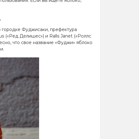
пользования. Если вы ищете яблоко,
»
 в городке Фуджисаки, префектура
 («Ред Делишес») и Ralls Janet («Роллс
ресно, что свое название «Фуджи» яблоко
и.