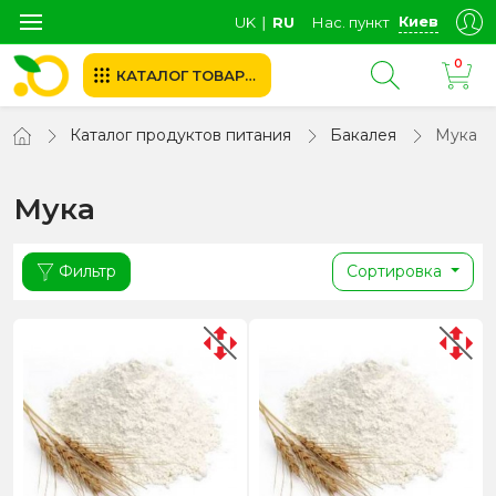
Киев
UK
∣
RU
Нас. пункт
0
КАТАЛОГ ТОВАРОВ
Каталог продуктов питания
Бакалея
Мука
Мука
Фильтр
Сортировка