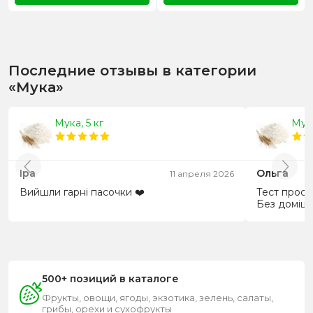
Последние отзывы в категории
«Мука»
Мука, 5 кг
Мука
Іра
Ольга
11 апреля 2026
Вийшли гарні пасочки ❤️
Тест просі
Без домішок
500+ позиций в каталоге
Фрукты, овощи, ягоды, экзотика, зелень, салаты,
грибы, орехи и сухофрукты