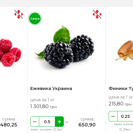
Сезон
Ежевика Украина
Финики Т
цена за 1 кг
цена за 1 кг
215,80
грн
1 301,80
грн
сумма
сумма
кг
мин. коли
480,25
650,90
мин. колич. 0.5кг
0.25кг