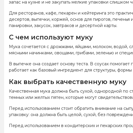
запас на кухне и не закупать мелкие упаковки слишком ч
Для ресторанов, кафе, пекарен и кейтеринга это практи
десертов, выпечки, коржей, основ для пирогов, печенья
панировки, закусок, завтраков и десертной карты.
С чем используют муку
Мука сочетается с дрожжами, яйцами, молоком, водой, сл
мясными начинками, овощами, грибами, зеленью и специ
В выпечке она создает основу теста. В соусах помогает
работает как базовый ингредиент для структуры, формы 
Как выбрать качественную муку
Качественная мука должна быть сухой, однородной по ст
темных или желтых пятен, которые могут свидетельствов
Перед использованием стоит обратить внимание на сыпу
упаковку: она должна быть целой, сухой, без поврежден
Перед использованием в кондитерских и пекарских проц