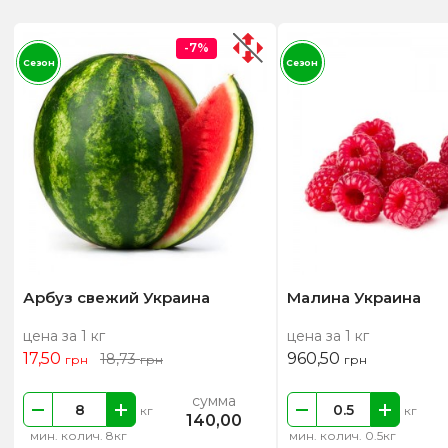
-7%
Сезон
Сезон
Арбуз свежий Украина
Малина Украина
цена за 1 кг
цена за 1 кг
17,50
960,50
18,73
грн
грн
грн
сумма
кг
кг
140,00
мин. колич. 8кг
мин. колич. 0.5кг