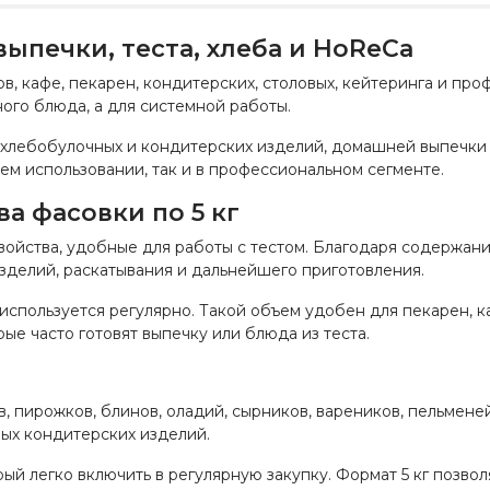
выпечки, теста, хлеба и HoReCa
, кафе, пекарен, кондитерских, столовых, кейтеринга и про
ного блюда, а для системной работы.
я хлебобулочных и кондитерских изделий, домашней выпечки
ем использовании, так и в профессиональном сегменте.
а фасовки по 5 кг
войства, удобные для работы с тестом. Благодаря содержани
зделий, раскатывания и дальнейшего приготовления.
 используется регулярно. Такой объем удобен для пекарен, 
ые часто готовят выпечку или блюда из теста.
, пирожков, блинов, оладий, сырников, вареников, пельменей
зных кондитерских изделий.
ый легко включить в регулярную закупку. Формат 5 кг позво