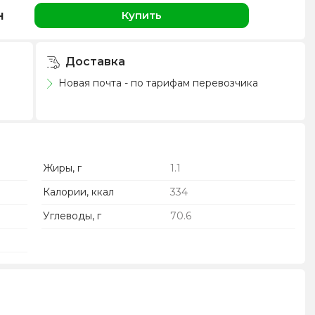
н
Купить
Доставка
Новая почта - по тарифам перевозчика
Жиры, г
1.1
Калории, ккал
334
Углеводы, г
70.6