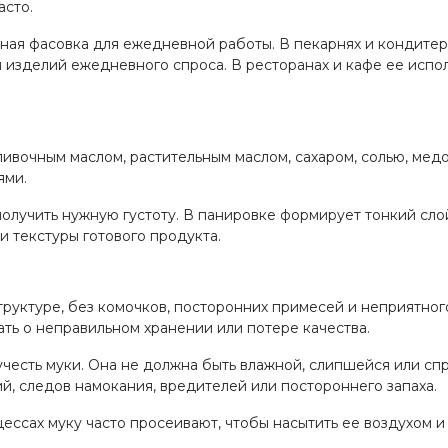
асто.
чная фасовка для ежедневной работы. В пекарнях и кондитер
 и изделий ежедневного спроса. В ресторанах и кафе ее испо
ивочным маслом, растительным маслом, сахаром, солью, медом
ями.
 получить нужную густоту. В панировке формирует тонкий сл
и текстуры готового продукта.
руктуре, без комочков, посторонних примесей и неприятного
ать о неправильном хранении или потере качества.
честь муки. Она не должна быть влажной, слипшейся или сп
ий, следов намокания, вредителей или постороннего запаха.
ессах муку часто просеивают, чтобы насытить ее воздухом и