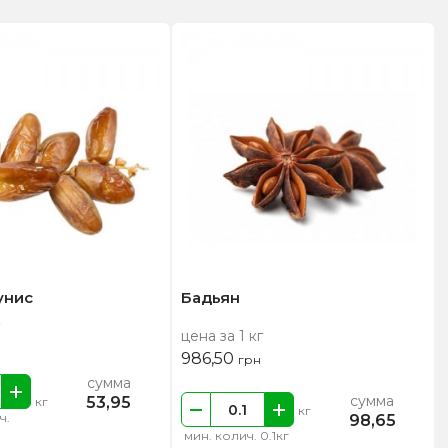
унис
Бадьян
цена за 1 кг
986,50
грн
сумма
сумма
53,95
кг
кг
ч.
98,65
мин. колич. 0.1кг