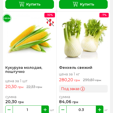
Купить
Купить
-10%
-7%
СЕЗОН
Кукуруза молодая,
Фенхель свежий
поштучно
цена за 1 кг
280,20
299,81
грн
грн
цена за 1 шт
20,30
22,33
грн
грн
Под заказ
i
сумма
сумма
20,30
84,06
грн
грн
шт
кг