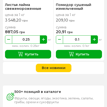
Листья лайма
Помидор сушеный
свежемороженные
измельченный
цена за 1 кг
цена за 1 кг
3 548,20
209,10
грн
грн
сумма
сумма
887,05
20,91
грн
грн
кг
кг
мин. колич. 0.25кг
мин. колич. 0.1кг
Купить
Купить
Все новинки
500+ позиций в каталоге
Фрукты, овощи, ягоды, экзотика, зелень, салаты,
грибы, орехи и сухофрукты