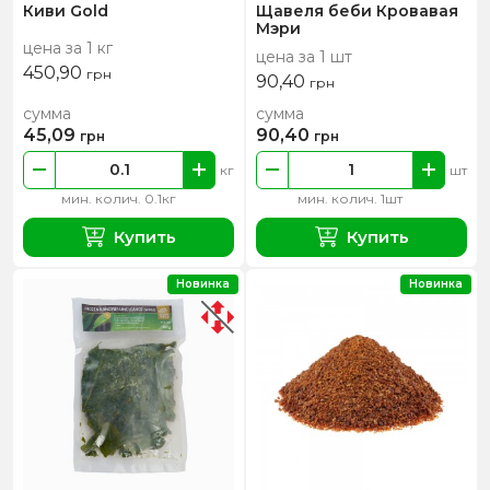
Киви Gold
Щавеля беби Кровавая
Мэри
цена за 1 кг
цена за 1 шт
450,90
грн
90,40
грн
сумма
сумма
45,09
90,40
грн
грн
кг
шт
мин. колич. 0.1кг
мин. колич. 1шт
Купить
Купить
Новинка
Новинка