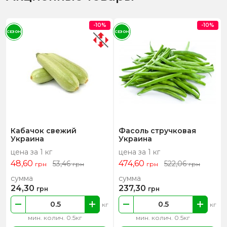
-10%
-10%
СЕЗОН
СЕЗОН
Кабачок свежий
Фасоль стручковая
Украина
Украина
цена за 1 кг
цена за 1 кг
48,60
474,60
53,46
522,06
грн
грн
грн
грн
сумма
сумма
24,30
237,30
грн
грн
кг
кг
мин. колич. 0.5кг
мин. колич. 0.5кг