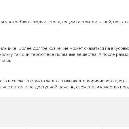
зя употреблять людям, страдающим гастритом, язвой, повы
ильнике. Более долгое хранение может сказаться на вкусовых
оскольку так они теряют все полезные вещества. А после раз
наса.
ого и свежего фрукта желтого или желто-коричневого цвета,
анас оптом и по доступной цене
🔥
, свежесть и качество пр