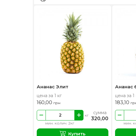
Ананас Элит
Ананас 
цена за 1 кг
цена за 1 
160,00
183,10
грн
гр
сумма
кг
320,00
мин. колич. 2кг
мин. к
Купить