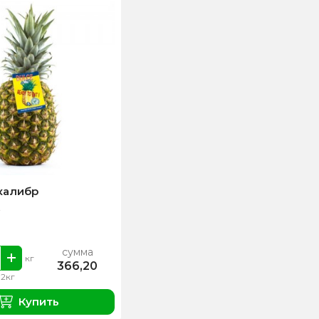
калибр
сумма
кг
366,20
 2кг
Купить