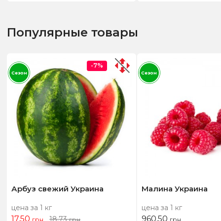
Популярные товары
-7%
Сезон
Сезон
Арбуз свежий Украина
Малина Украина
цена за 1 кг
цена за 1 кг
17,50
960,50
18,73
грн
грн
грн