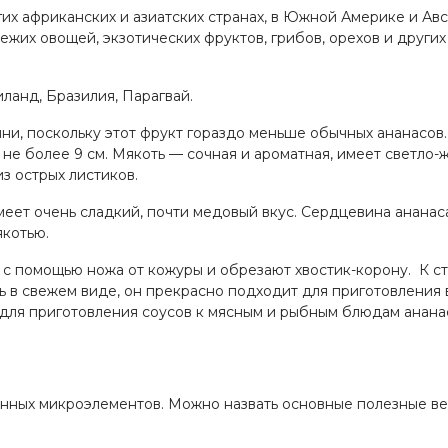
гих африканских и азиатских странах, в Южной Америке и Ав
ежих овощей, экзотических фруктов, грибов, орехов и други
анд, Бразилия, Парагвай.
ини, поскольку этот фрукт гораздо меньше обычных ананасов.
не более 9 см. Мякоть
—
сочная и ароматная, имеет светло-
з острых листиков.
меет очень сладкий, почти медовый вкус. Сердцевина ананас
якотью.
 с помощью ножа от кожуры и обрезают хвостик-корону. К с
ь в свежем виде, он прекрасно подходит для приготовления 
 для приготовления соусов к мясным и рыбным блюдам анана
енных микроэлементов. Можно назвать основные полезные ве