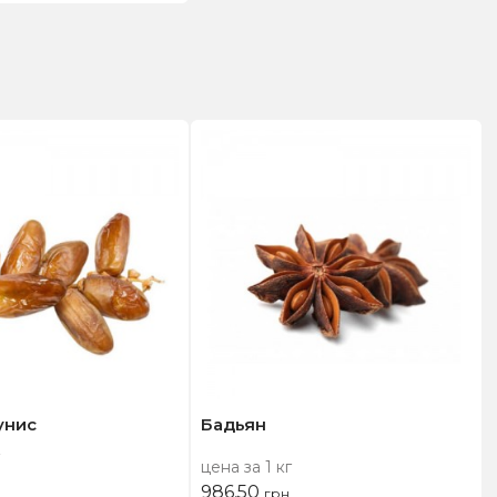
унис
Бадьян
цена за 1 кг
986,50
грн