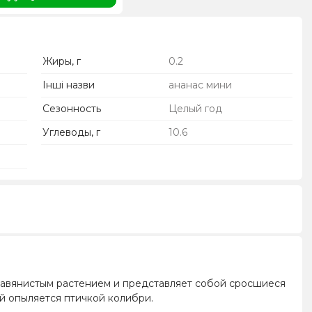
Жиры, г
0.2
Інші назви
ананас мини
Сезонность
Целый год
Углеводы, г
10.6
равянистым растением и представляет собой сросшиеся
ый опыляется птичкой колибри.