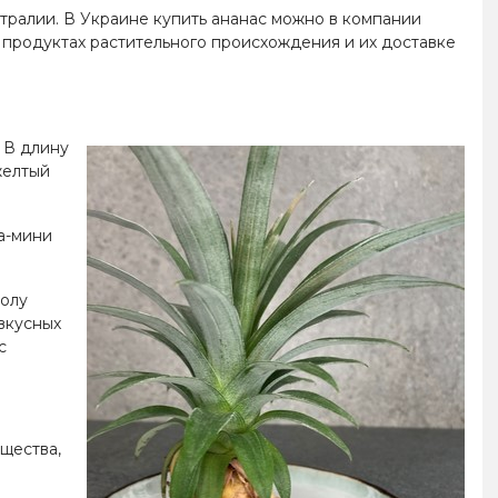
стралии. В Украине купить ананас можно в компании
х продуктах растительного происхождения и их доставке
 В длину
желтый
а-мини
толу
вкусных
с
щества,