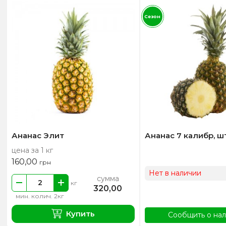
Сезон
Ананас Элит
Ананас 7 калибр, ш
цена за 1 кг
160,00
грн
Нет в наличии
сумма
кг
320,00
мин. колич. 2кг
Купить
Сообщить о на