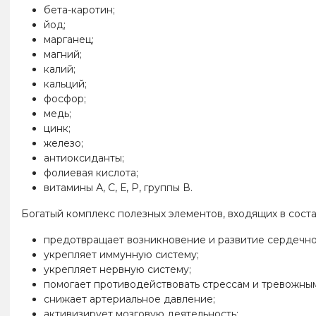
бета-каротин;
йод;
марганец;
магний;
калий;
кальций;
фосфор;
медь;
цинк;
железо;
антиоксиданты;
фолиевая кислота;
витамины А, С, Е, Р, группы В.
Богатый комплекс полезных элементов, входящих в сост
предотвращает возникновение и развитие сердечно
укрепляет иммунную систему;
укрепляет нервную систему;
помогает противодействовать стрессам и тревожны
снижает артериальное давление;
активизирует мозговую деятельность;