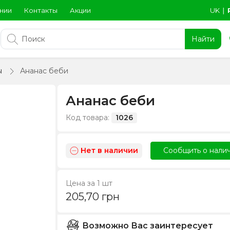
нии
Контакты
Акции
UK
∣
Найти
ы
Ананас беби
Ананас беби
Код товара:
1026
Нет в наличии
Сообщить о нали
Цена за 1 шт
205,70
грн
Возможно Вас заинтересует