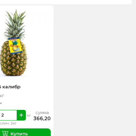
6 калибр
кг
н
сумма
кг
366,20
олич. 2кг
Купить