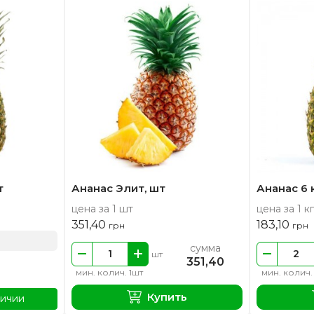
т
Ананас Элит, шт
Ананас 6 
цена за 1 шт
цена за 1 кг
351,40
183,10
грн
грн
сумма
шт
351,40
мин. колич. 1шт
мин. колич.
Купить
личии