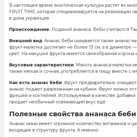
В настоящее время экзотическая культура растет во мно
FRUIT TIME, которая специализируется на реализации св
в дома украинцев.
Происхождение.
Родиной ананаса беби считаются Таил
Внешний вид
. Ананас беби называется также ананас-м
фрукт-малютка достигает не более 13 см, а в диаметре
—
цвет. На макушке фрукта имеется своеобразная корона и
Вкусовые характеристики
. Мякоть ананаса-малютки и
также мягкая и сочная, употребляется в пищу вместе с м
Как есть ананас беби
. Фрукт предварительно очищают
ананас подают разрезанным на кубики. Фрукт можно ест
фрешей и коктейлей. Используемый в качестве добавки
придает необычный освежающий вкус еде.
Полезные свойства ананаса беби
Ананас мини имеет огромное количество витаминов и ц
входящие в структуру фрукта. А именно: