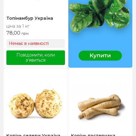
Топінамбур Україна
ціна за 1 кг
78,00
грн
Немає в наявності
Повідомити, коли
з'явиться
Корінь селери Україна
Корінь пастернака