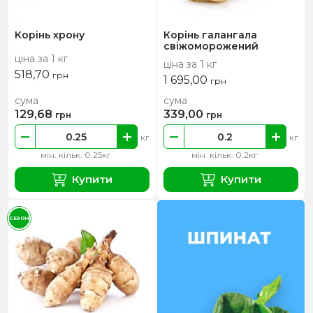
Корінь хрону
Корінь галангала
свіжоморожений
ціна за 1 кг
ціна за 1 кг
518,70
грн
1 695,00
грн
сума
сума
129,68
339,00
грн
грн
кг
кг
мін. кільк. 0.25кг
мін. кільк. 0.2кг
Купити
Купити
СЕЗОН