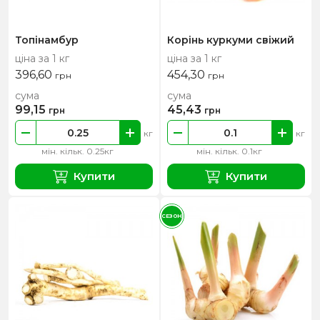
Топінамбур
Корінь куркуми свіжий
ціна за 1 кг
ціна за 1 кг
396,60
454,30
грн
грн
сума
сума
99,15
45,43
грн
грн
кг
кг
мін. кільк. 0.25кг
мін. кільк. 0.1кг
Купити
Купити
СЕЗОН