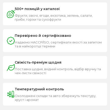
500+ позицій у каталозі
Фрукти, овочі, ягоди, екзотика, зелень, салати,
гриби, горіхи та сухофрукти
Перевірено й сертифіковано
Надаємо HACCP/ISO, сертифікати якості за запитом
та в найкоротші терміни
Свіжість-преміум щодня
Поставка щодня, вхідний контроль, відбір вручну та
чек-листи свіжості
Температурний контроль
Охолоджені склади та авто збережуть текстуру,
хруст і аромат