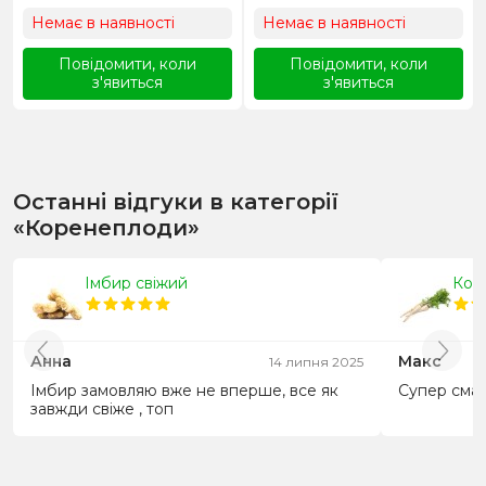
Немає в наявності
Немає в наявності
Повідомити, коли
Повідомити, коли
з'явиться
з'явиться
Останні відгуки в категорії
«Коренеплоди»
Імбир свіжий
Кор
Анна
Макс
14 липня 2025
Імбир замовляю вже не вперше, все як
Супер сма
завжди свіже , топ