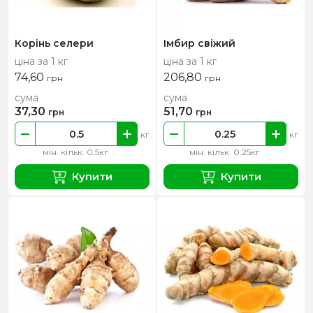
Корінь селери
Імбир свіжий
ціна за 1 кг
ціна за 1 кг
74,60
206,80
грн
грн
сума
сума
37,30
51,70
грн
грн
кг
кг
мін. кільк. 0.5кг
мін. кільк. 0.25кг
Купити
Купити