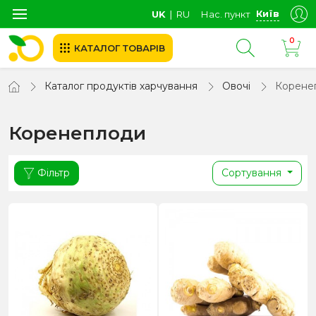
Київ
UK
∣
RU
Нас. пункт
0
КАТАЛОГ ТОВАРІВ
Каталог продуктів харчування
Овочі
Корене
Коренеплоди
Фільтр
Сортування