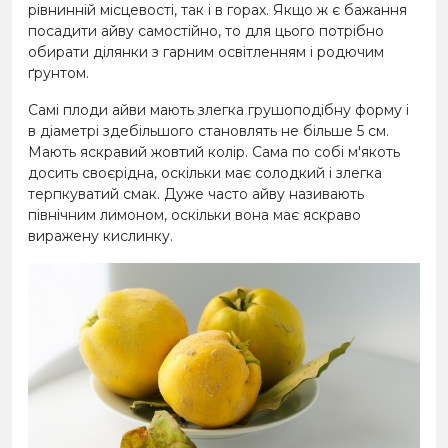
рівнинній місцевості, так і в горах. Якщо ж є бажання
посадити айву самостійно, то для цього потрібно
обирати ділянки з гарним освітленням і родючим
ґрунтом.
Самі плоди айви мають злегка грушоподібну форму і
в діаметрі здебільшого становлять не більше 5 см.
Мають яскравий жовтий колір. Сама по собі м'якоть
досить своєрідна, оскільки має солодкий і злегка
терпкуватий смак. Дуже часто айву називають
північним лимоном, оскільки вона має яскраво
виражену кислинку.