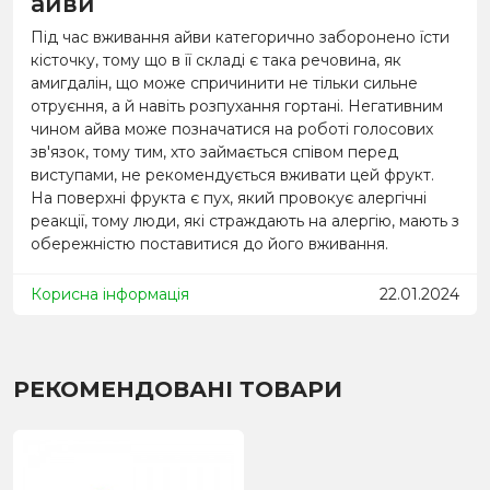
айви
Під час вживання айви категорично заборонено їсти
кісточку, тому що в її складі є така речовина, як
амигдалін, що може спричинити не тільки сильне
отруєння, а й навіть розпухання гортані. Негативним
чином айва може позначатися на роботі голосових
зв'язок, тому тим, хто займається співом перед
виступами, не рекомендується вживати цей фрукт.
На поверхні фрукта є пух, який провокує алергічні
реакції, тому люди, які страждають на алергію, мають з
обережністю поставитися до його вживання.
Корисна інформація
22.01.2024
РЕКОМЕНДОВАНІ ТОВАРИ