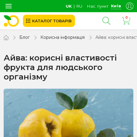
Київ
UK
∣
RU
Нас. пункт
0
КАТАЛОГ ТОВАРІВ
Блог
Корисна інформація
Айва: корисні влас
Айва: корисні властивості
фрукта для людського
організму