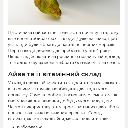
Цвісти айва найчастіше починає на початку літа, тому
вже восени збираються її плоди. Дуже важливо, щоб
усі плоди були зібрані до настання перших морозів.
Перші плоди дерево дає приблизно у віці 4 років.
Якщо ж здійснювати за рослиною правильний догляд,
то з одного куща можна зібрати близько 4 кг за сезон.
Айва та її вітамінний склад
У складі плодів айви міститься досить велика кількість
клітковини і вітамінів, необхідних для людського
організму. Саме це робить її основним елементом, що
виступає як доповнення до будь-якого виду дієти.
Часто її використовують у профілактичних цілях або ж
під час лікування певних захворювань. Серед
вітамінів, які є в складі айви, можна виділити такі:
рибофлавін;