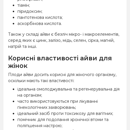
тіамін;
піридоксин;
пантотенова кислота;
аскорбінова кислота.
Також у складі айви є безліч мікро- і макроелементів,
серед яких є цинк, залізо, мідь, селен, сірка, магній,
натрій та інші.
Корисні властивості айви для
жінок
Плоди айви досить корисні для жіночого організму,
оскільки мають такі властивості:
ідеальна омолоджувальна та регенерувальна дія
на організм;
часто використовуються при лікуванні
гінекологічних захворювань;
ідеальний засіб проти токсикозу для вагітних;
помічник для подолання хронічної втоми та
поліпшення настрою;