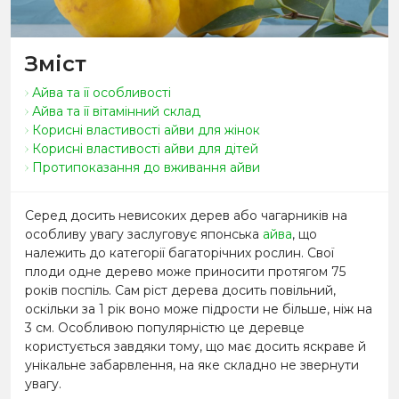
Зміст
Айва та її особливості
Айва та її вітамінний склад
Корисні властивості айви для жінок
Корисні властивості айви для дітей
Протипоказання до вживання айви
Серед досить невисоких дерев або чагарників на
особливу увагу заслуговує японська
айва
, що
належить до категорії багаторічних рослин. Свої
плоди одне дерево може приносити протягом 75
років поспіль. Сам ріст дерева досить повільний,
оскільки за 1 рік воно може підрости не більше, ніж на
3 см. Особливою популярністю це деревце
користується завдяки тому, що має досить яскраве й
унікальне забарвлення, на яке складно не звернути
увагу.