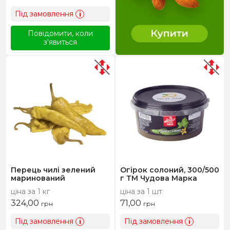
Під замовлення
i
Повідомити, коли
з'явиться
Перець чилі зелений
Огірок солоний, 300/500
маринований
г ТМ Чудова Марка
ціна за 1 кг
ціна за 1 шт
324,00
71,00
грн
грн
Під замовлення
Під замовлення
i
i