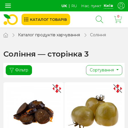
Київ
UK
∣
RU
Нас. пункт
0
КАТАЛОГ ТОВАРІВ
Каталог продуктів харчування
Соління
Соління — сторінка 3
Фільтр
Сортування