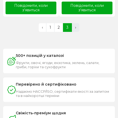
Повідомити, коли
Повідомити, коли
з'явиться
з'явиться
‹
1
2
3
›
500+ позицій у каталозі
Фрукти, овочі, ягоди, екзотика, зелень, салати,
гриби, горіхи та сухофрукти
Перевірено й сертифіковано
Надаємо HACCP/ISO, сертифікати якості за запитом
та в найкоротші терміни
Свіжість-преміум щодня