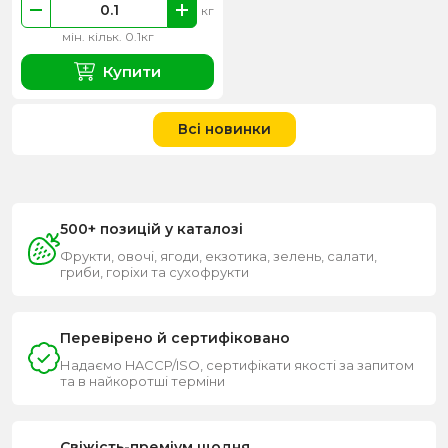
кг
мін. кільк. 0.1кг
Купити
Всі новинки
500+ позицій у каталозі
Фрукти, овочі, ягоди, екзотика, зелень, салати,
гриби, горіхи та сухофрукти
Перевірено й сертифіковано
Надаємо HACCP/ISO, сертифікати якості за запитом
та в найкоротші терміни
Свіжість-преміум щодня