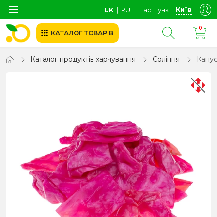
Київ
UK
∣
RU
Нас. пункт
0
КАТАЛОГ ТОВАРІВ
Каталог продуктів харчування
Соління
Капус