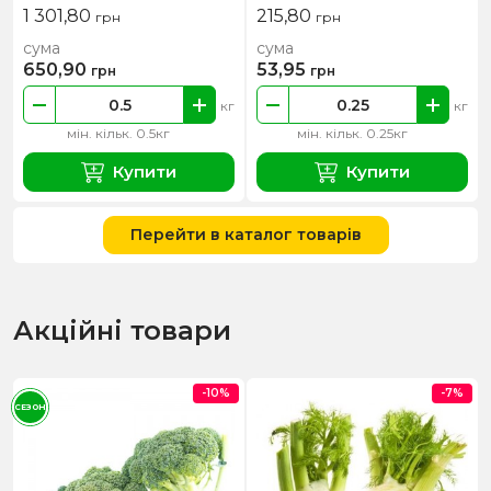
1 301,80
215,80
грн
грн
сума
сума
650,90
53,95
грн
грн
кг
кг
мін. кільк. 0.5кг
мін. кільк. 0.25кг
Купити
Купити
Перейти в каталог товарів
Акційні товари
-10%
-7%
СЕЗОН