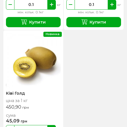
кг
кг
мін. кільк. 0.1кг
мін. кільк. 0.1кг
Купити
Купити
Новинка
Ківі Голд
ціна за 1 кг
450,90
грн
сума
45,09
грн