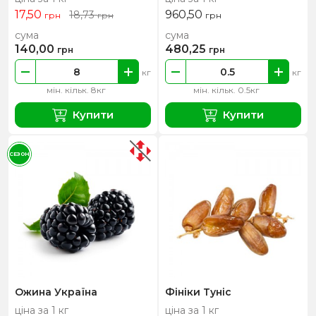
17,50
960,50
18,73
грн
грн
грн
сума
сума
140,00
480,25
грн
грн
кг
кг
мін. кільк. 8кг
мін. кільк. 0.5кг
Купити
Купити
СЕЗОН
Ожина Україна
Фініки Туніс
ціна за 1 кг
ціна за 1 кг