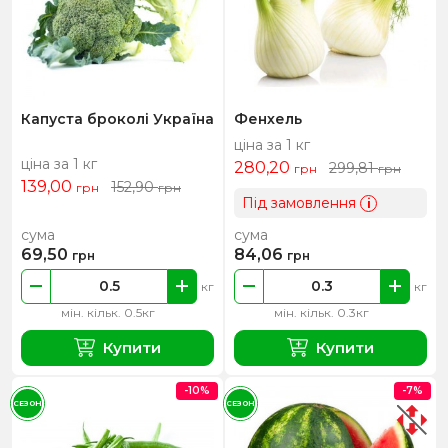
Капуста броколі Україна
Фенхель
ціна за 1 кг
ціна за 1 кг
280,20
299,81
грн
грн
139,00
152,90
грн
грн
Під замовлення
i
сума
сума
69,50
84,06
грн
грн
кг
кг
мін. кільк. 0.5кг
мін. кільк. 0.3кг
Купити
Купити
-10%
-7%
СЕЗОН
СЕЗОН