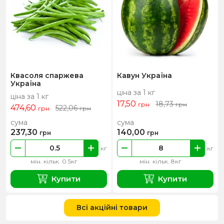
Квасоля спаржева
Кавун Україна
Україна
ціна за 1 кг
ціна за 1 кг
17,50
18,73
грн
грн
474,60
522,06
грн
грн
сума
сума
237,30
140,00
грн
грн
кг
кг
мін. кільк. 0.5кг
мін. кільк. 8кг
Купити
Купити
Всі акційні товари