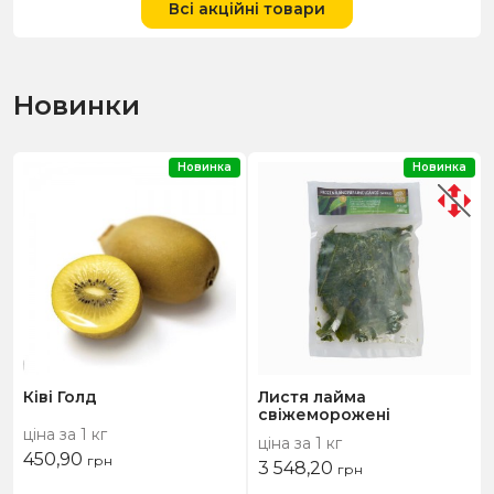
Всі акційні товари
Новинки
Новинка
Новинка
Ківі Голд
Листя лайма
свіжеморожені
ціна за 1 кг
ціна за 1 кг
450,90
грн
3 548,20
грн