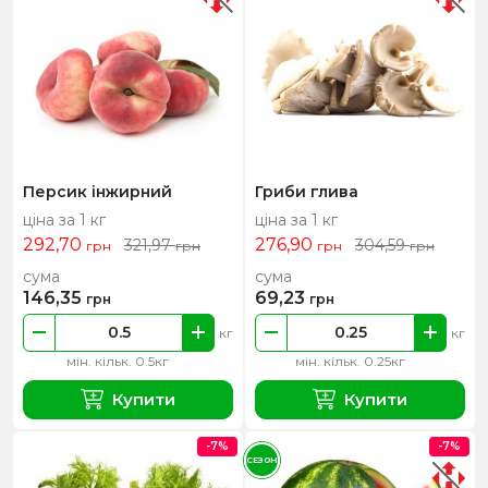
Персик інжирний
Гриби глива
ціна за 1 кг
ціна за 1 кг
292,70
276,90
321,97
304,59
грн
грн
грн
грн
сума
сума
146,35
69,23
грн
грн
кг
кг
мін. кільк. 0.5кг
мін. кільк. 0.25кг
Купити
Купити
-7%
-7%
СЕЗОН