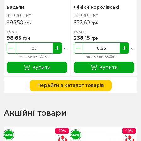
Бадьян
Фініки королівські
ціна за 1 кг
ціна за 1 кг
986,50
952,60
грн
грн
сума
сума
98,65
238,15
грн
грн
кг
кг
мін. кільк. 0.1кг
мін. кільк. 0.25кг
Купити
Купити
Перейти в каталог товарів
Акційні товари
-10%
-10%
СЕЗОН
СЕЗОН