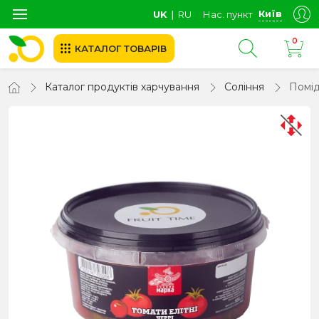
Київ
UK
∣
RU
Нас. пункт
0
КАТАЛОГ ТОВАРІВ
Каталог продуктів харчування
Соління
Помід