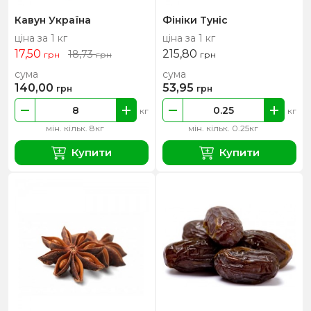
Кавун Україна
Фініки Туніс
ціна за 1 кг
ціна за 1 кг
17,50
215,80
18,73
грн
грн
грн
сума
сума
140,00
53,95
грн
грн
кг
кг
мін. кільк. 8кг
мін. кільк. 0.25кг
Купити
Купити