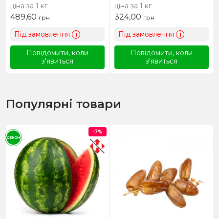
ціна за 1 кг
ціна за 1 кг
489,60
324,00
грн
грн
Під замовлення
Під замовлення
i
i
Повідомити, коли
Повідомити, коли
з'явиться
з'явиться
Популярні товари
-7%
СЕЗОН