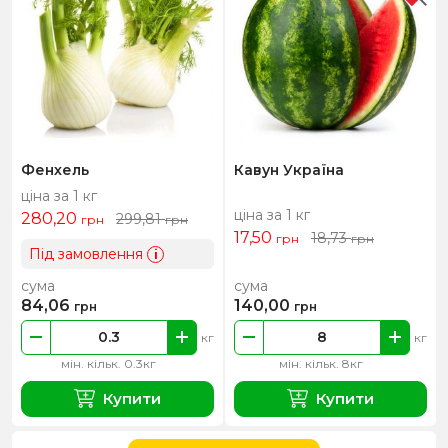
Фенхель
Кавун Україна
ціна за 1 кг
ціна за 1 кг
280,20
299,81
грн
грн
17,50
18,73
грн
грн
Під замовлення
i
сума
сума
84,06
140,00
грн
грн
кг
кг
мін. кільк. 0.3кг
мін. кільк. 8кг
Купити
Купити