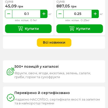
сума
сума
45,09
887,05
грн
грн
кг
кг
мін. кільк. 0.1кг
мін. кільк. 0.25кг
Купити
Купити
Всі новинки
500+ позицій у каталозі
Фрукти, овочі, ягоди, екзотика, зелень, салати,
гриби, горіхи та сухофрукти
Перевірено й сертифіковано
Надаємо HACCP/ISO, сертифікати якості за запитом
та в найкоротші терміни