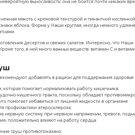
невероятную выносливость: она не боится почти никаких вре
нежная мякоть с кремовой текстурой и пикантной кислинкой
знаки яблока. Форма у Наши круглая, иногда немного удлине
ятнами.
отовления десертов и свежих салатов. Интересно, что Наши
 Кроме того, в ней много важных веществ: витамин С и витамин
руш
рекомендуют добавлять в рацион для поддержания здоровья
и, которая помогает нормализовать работу кишечника;
удочно-кишечного тракта, поскольку обладает противомикр
что помогает избавиться от лишней жидкости в организме
ля профилактики атеросклероза;
а нервную систему при нервном напряжении, тревоге, подн
я, положительно влияют на работу сердца.
ение груш противопоказано: