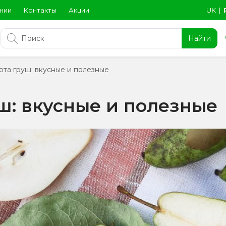
нии
Контакты
Акции
UK
∣
Найти
та груш: вкусные и полезные
ш: вкусные и полезные