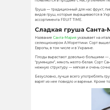
появляются в продаже с наступлением пе
Груша
—
традиционный для нас фрукт, пи
видов груш, которые выращиваются в Укр
ассортимента FRUIT TIME.
Сладкая
груша Санта-
Название
Санта-Мария
указывает на итал
селекционером А.Мореттини. Сорт вышел
Европы, в том числе и в Украине.
Плоды вырастают довольно большими
—
“румянцем”, мякоть желто-белая. Сорт Са
нежную структуру
—
мягкая и очень сочн
Безусловно, лучше всего употреблять гру
варят из нее повидло и варенье. Кроме т