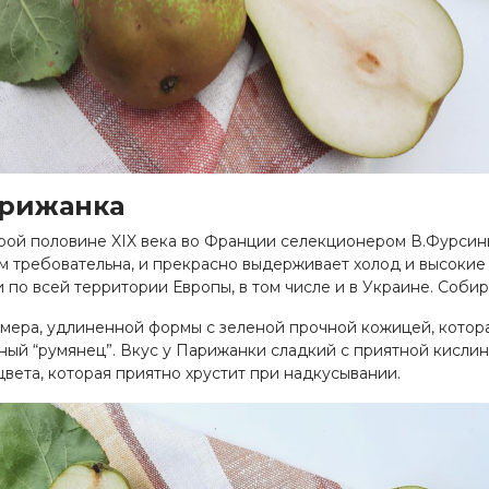
арижанка
рой половине XIX века во Франции селекционером В.Фурсин
 требовательна, и прекрасно выдерживает холод и высокие 
 по всей территории Европы, в том числе и в Украине. Соби
ера, удлиненной формы с зеленой прочной кожицей, котора
ый “румянец”. Вкус у Парижанки сладкий с приятной кислин
цвета, которая приятно хрустит при надкусывании.