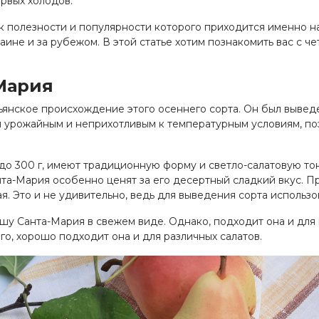
рвых холодов.
к полезности и популярности которого приходится именно н
аине и за рубежом. В этой статье хотим познакомить вас с 
Мария
ьянское происхождение этого осеннего сорта. Он был вывед
 урожайным и неприхотливым к температурным условиям, поэ
до 300 г, имеют традиционную форму и светло-салатовую то
нта-Мария особенно ценят за его десертный сладкий вкус. Пр
ая. Это и не удивительно, ведь для выведения сорта использ
шу Санта-Мария в свежем виде. Однако, подходит она и для 
ого, хорошо подходит она и для различных салатов.