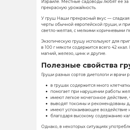
Израиле. Местные садоводы любят ее за 
прекрасную урожайность.
У груш Наши прекрасный вкус
—
сладкая 
черты обычной европейской груши, и при
светло-желтая, с мелкими коричневыми п
Экзотическую грушу используют для приг
в 100 г мякоти содержится всего 42 ккал.
магний, железо, цинк и другие.
Полезные свойства г
Груши разных сортов диетологи и врачи 
в грушах содержится много клетчатк
помогает при нарушении работы жел
имеют легкое мочегонное действие, 
выводят токсины и рекомендованы д
имеют успокаивающее воздействие н
благодаря высокому содержанию кали
Однако, в некоторых ситуациях употребл