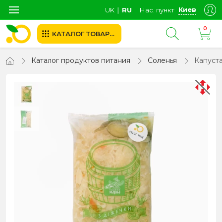
Киев
UK
∣
RU
Нас. пункт
0
КАТАЛОГ ТОВАРОВ
Каталог продуктов питания
Соленья
Капуста