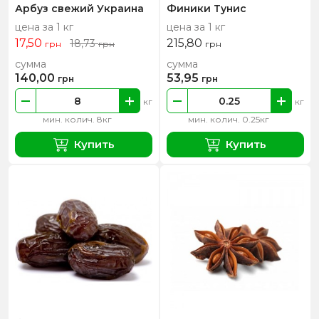
Арбуз свежий Украина
Финики Тунис
цена за 1 кг
цена за 1 кг
17,50
215,80
18,73
грн
грн
грн
сумма
сумма
140,00
53,95
грн
грн
кг
кг
мин. колич. 8кг
мин. колич. 0.25кг
Купить
Купить