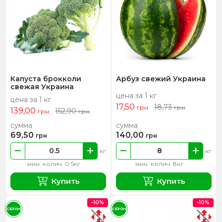
Капуста брокколи
Арбуз свежий Украина
свежая Украина
цена за 1 кг
цена за 1 кг
17,50
18,73
грн
грн
139,00
152,90
грн
грн
сумма
сумма
69,50
140,00
грн
грн
кг
кг
мин. колич. 0.5кг
мин. колич. 8кг
Купить
Купить
-10%
-10%
СЕЗОН
СЕЗОН