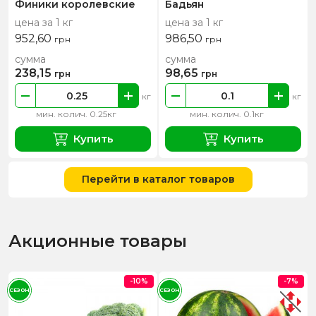
Финики королевские
Бадьян
цена за 1 кг
цена за 1 кг
952,60
986,50
грн
грн
сумма
сумма
238,15
98,65
грн
грн
кг
кг
мин. колич. 0.25кг
мин. колич. 0.1кг
Купить
Купить
Перейти в каталог товаров
Акционные товары
-10%
-7%
СЕЗОН
СЕЗОН