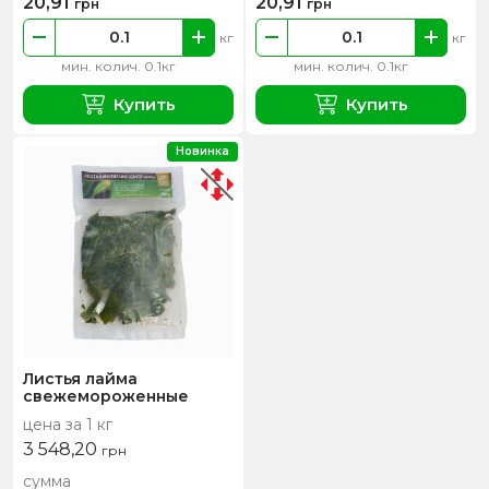
20,91
20,91
грн
грн
кг
кг
мин. колич. 0.1кг
мин. колич. 0.1кг
Купить
Купить
Новинка
Листья лайма
свежемороженные
цена за 1 кг
3 548,20
грн
сумма