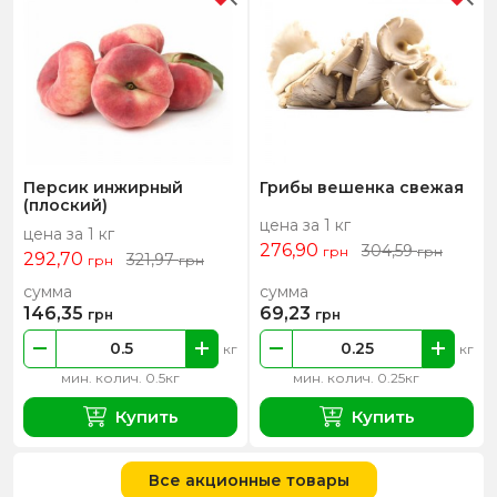
Персик инжирный
Грибы вешенка свежая
(плоский)
цена за 1 кг
цена за 1 кг
276,90
304,59
грн
грн
292,70
321,97
грн
грн
сумма
сумма
146,35
69,23
грн
грн
кг
кг
мин. колич. 0.5кг
мин. колич. 0.25кг
Купить
Купить
Все акционные товары