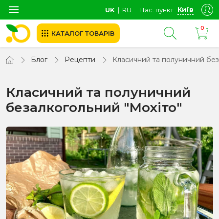
Київ
UK
∣
RU
Нас. пункт
0
КАТАЛОГ ТОВАРІВ
Блог
Рецепти
Класичний та полуничний без
Класичний та полуничний
безалкогольний "Мохіто"