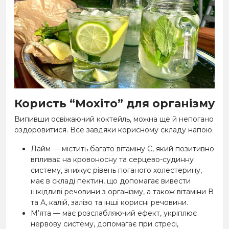
Користь “Мохіто” для організму
Випивши освіжаючий коктейль, можна ще й непогано
оздоровитися. Все завдяки корисному складу напою.
Лайм — містить багато вітаміну С, який позитивно
впливає на кровоносну та серцево-судинну
систему, знижує рівень поганого холестерину,
має в складі пектин, що допомагає вивести
шкідливі речовини з організму, а також вітаміни В
та А, калій, залізо та інші корисні речовини.
М’ята — має розслабляючий ефект, укріплює
нервову систему, допомагає при стресі,