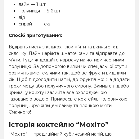
лайм — 1 шт.
полуниця — 5-6 шт.
лід
спрайт — 1 скл.
Спосіб приготування:
Відірвіть листя з кількох гілок м’яти та вкиньте їх в
склянку. Лайм наріжте шматочками та відправте до
м’яти. Туди ж додайте нарізану на чотири частинки
полуницю. За допомогою вилки чи спеціальної ступи
розімніть вміст склянки так, щоб всі фрукти виділили
сік. Щоб підсолодити напій, до фруктів можна додати
трохи меду або полуничного сиропу. Вкиньте лід або
крижану крихту і залийте все охолодженою
газованою водою. Прикрасьте коктейль половинкою
полуниці, кружальцем лайму та гілочкою м’яти.
Смачного!
Історія коктейлю “Мохіто”
“Мохіто” — традиційний кубинський напій, що