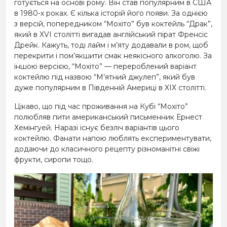
готується на основі рому. Він став популярним в США
в 1980-х роках. Є кілька історій його появи. За однією
з версій, попередником “Мохіто” був коктейль “Драк”,
який в
XVI столітті
вигадав англійський пірат Френсіс
Дрейк. Кажуть, тоді лайм і м’яту додавали в ром, щоб
перекрити і пом’якшити смак неякісного алкоголю. За
іншою версією, “Мохіто” — перероблений варіант
коктейлю під назвою “М’ятний джулеп”, який був
дуже популярним в Південній Америці в
XІХ столітті.
Цікаво, що під час проживання на Кубі “Мохіто”
полюбляв пити американський письменник Ернест
Хемінгуей. Наразі існує безліч варіантів цього
коктейлю. Фанати напою люблять експериментувати,
додаючи до класичного рецепту різноманітні свіжі
фрукти, сиропи тощо.