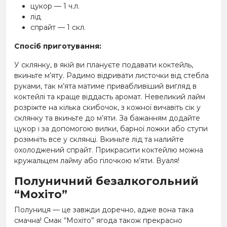
цукор — 1 ч.л.
лід
спрайт — 1 скл.
Спосіб приготування:
У склянку, в якій ви плануєте подавати коктейль,
вкиньте м’яту. Радимо відривати листочки від стебла
руками, так м’ята матиме привабливіший вигляд в
коктейлі та краще віддасть аромат. Невеликий лайм
розріжте на кілька скибочок, з кожної вичавіть сік у
склянку та вкиньте до м’яти. За бажанням додайте
цукор і за допомогою вилки, барної ложки або ступи
розімніть все у склянці. Вкиньте лід та налийте
охолоджений спрайт. Прикрасити коктейлю можна
кружальцем лайму або гілочкою м’яти. Вуаля!
Полуничний безалкогольний
“Мохіто”
Полуниця — це завжди доречно, адже вона така
смачна! Смак “Мохіто” ягода також прекрасно