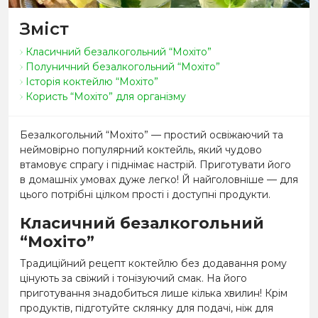
Зміст
Класичний безалкогольний “Мохіто”
Полуничний безалкогольний “Мохіто”
Історія коктейлю “Мохіто”
Користь “Мохіто” для організму
Безалкогольний “Мохіто” — простий освіжаючий та
неймовірно популярний коктейль, який чудово
втамовує спрагу і піднімає настрій. Приготувати його
в домашніх умовах дуже легко! Й найголовніше — для
цього потрібні цілком прості і доступні продукти.
Класичний безалкогольний
“Мохіто”
Традиційний рецепт коктейлю без додавання рому
цінують за свіжий і тонізуючий смак. На його
приготування знадобиться лише кілька хвилин! Крім
продуктів, підготуйте склянку для подачі, ніж для