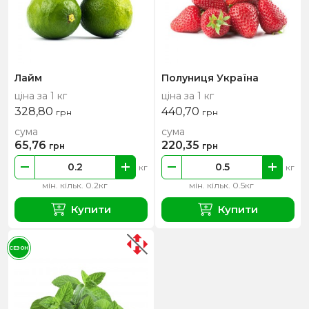
Лайм
Полуниця Україна
ціна за 1 кг
ціна за 1 кг
328,80
440,70
грн
грн
сума
сума
65,76
220,35
грн
грн
кг
кг
мін. кільк. 0.2кг
мін. кільк. 0.5кг
Купити
Купити
СЕЗОН