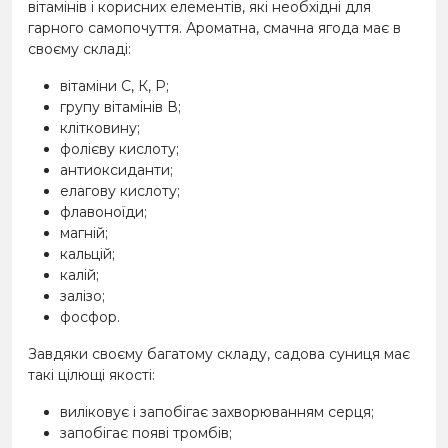
вітамінів і корисних елементів, які необхідні для
гарного самопочуття. Ароматна, смачна ягода має в
своєму складі:
вітаміни С, К, Р;
групу вітамінів В;
клітковину;
фолієву кислоту;
антиоксиданти;
елагову кислоту;
флавоноїди;
магній;
кальцій;
калій;
залізо;
фосфор.
Завдяки своєму багатому складу, садова суниця має
такі цілющі якості:
виліковує і запобігає захворюванням серця;
запобігає появі тромбів;