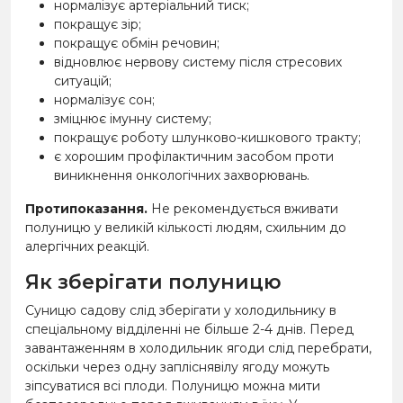
нормалізує артеріальний тиск;
покращує зір;
покращує обмін речовин;
відновлює нервову систему після стресових
ситуацій;
нормалізує сон;
зміцнює імунну систему;
покращує роботу шлунково-кишкового тракту;
є хорошим профілактичним засобом проти
виникнення онкологічних захворювань.
Протипоказання.
Не рекомендується вживати
полуницю у великій кількості людям, схильним до
алергічних реакцій.
Як зберігати полуницю
Суницю садову слід зберігати у холодильнику в
спеціальному відділенні не більше 2-4 днів. Перед
завантаженням в холодильник ягоди слід перебрати,
оскільки через одну запліснявілу ягоду можуть
зіпсуватися всі плоди. Полуницю можна мити