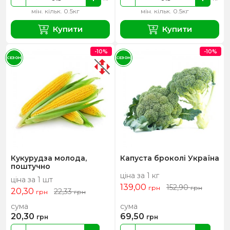
мін. кільк. 0.5кг
мін. кільк. 0.5кг
Купити
Купити
-10%
-10%
СЕЗОН
СЕЗОН
Кукурудза молода,
Капуста броколі Україна
поштучно
ціна за 1 кг
ціна за 1 шт
139,00
152,90
грн
грн
20,30
22,33
грн
грн
сума
сума
20,30
69,50
грн
грн