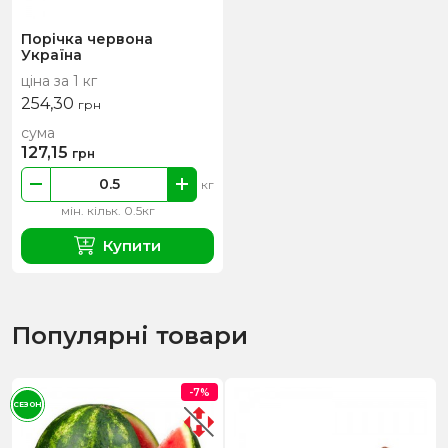
Порічка червона
Україна
ціна за 1 кг
254,30
грн
сума
127,15
грн
кг
мін. кільк. 0.5кг
Купити
Популярні товари
-7%
СЕЗОН