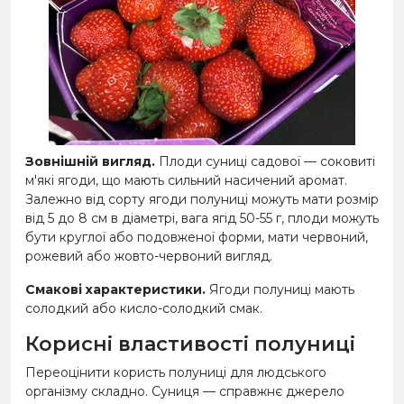
Зовнішній вигляд.
Плоди суниці садової
—
соковиті
м'які ягоди, що мають сильний насичений аромат.
Залежно від сорту ягоди полуниці можуть мати розмір
від 5 до 8 см в діаметрі, вага ягід 50-55 г, плоди можуть
бути круглої або подовженої форми, мати червоний,
рожевий або жовто-червоний вигляд.
Смакові характеристики.
Ягоди полуниці мають
солодкий або кисло-солодкий смак.
Корисні властивості полуниці
Переоцінити користь полуниці для людського
організму складно. Суниця
—
справжнє джерело