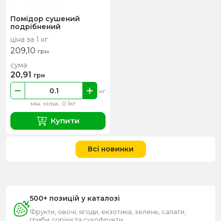
Помідор сушений
подрібнений
ціна за 1 кг
209,10
грн
сума
20,91
грн
кг
мін. кільк. 0.1кг
Купити
Всі новинки
500+ позицій у каталозі
Фрукти, овочі, ягоди, екзотика, зелень, салати,
гриби, горіхи та сухофрукти