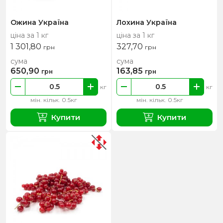
Ожина Україна
Лохина Україна
ціна за 1 кг
ціна за 1 кг
1 301,80
327,70
грн
грн
сума
сума
650,90
163,85
грн
грн
кг
кг
мін. кільк. 0.5кг
мін. кільк. 0.5кг
Купити
Купити