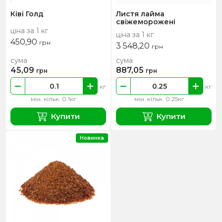
Ківі Голд
Листя лайма
свіжеморожені
ціна за 1 кг
ціна за 1 кг
450,90
грн
3 548,20
грн
сума
сума
45,09
887,05
грн
грн
кг
кг
мін. кільк. 0.1кг
мін. кільк. 0.25кг
Купити
Купити
Новинка