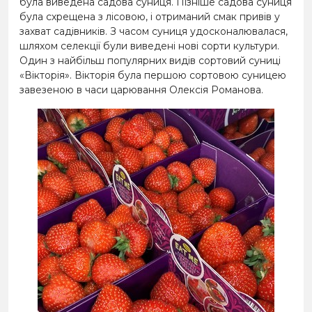
була виведена садова суниця. Пізніше садова суниця
була схрещена з лісовою, і отриманий смак привів у
захват садівників. З часом суниця удосконалювалася,
шляхом селекції були виведені нові сорти культури.
Один з найбільш популярних видів сортовий суниці
«Вікторія». Вікторія була першою сортовою суницею
завезеною в часи царювання Олексія Романова.