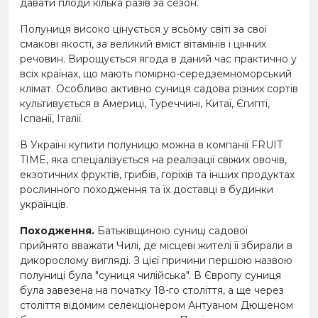
давати плоди кілька разів за сезон.
Полуниця високо цінується у всьому світі за свої
смакові якості, за великий вміст вітамінів і цінних
речовин. Вирощується ягода в даний час практично у
всіх країнах, що мають помірно-середземноморський
клімат. Особливо активно суниця садова різних сортів
культивується в Америці, Туреччині, Китаї, Єгипті,
Іспанії, Італії.
В Україні купити полуницю можна в компанії FRUIT
TIME, яка спеціалізується на реалізації свіжих овочів,
екзотичних фруктів, грибів, горіхів та інших продуктах
рослинного походження та їх доставці в будинки
українців.
Походження.
Батьківщиною суниці садової
прийнято вважати Чилі, де місцеві жителі її збирали в
дикорослому вигляді. З цієї причини першою назвою
полуниці була "суниця чилійська". В Європу суниця
була завезена на початку 18-го століття, а ще через
століття відомим селекціонером Антуаном Дюшеном