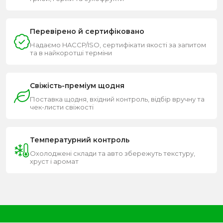
Перевірено й сертифіковано
Надаємо HACCP/ISO, сертифікати якості за запитом
та в найкоротші терміни
Свіжість-преміум щодня
Поставка щодня, вхідний контроль, відбір вручну та
чек-листи свіжості
Температурний контроль
Охолоджені склади та авто збережуть текстуру,
хруст і аромат