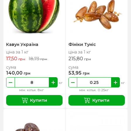
Кавун Україна
Фініки Туніс
ціна за 1 кг
ціна за 1 кг
17,50
215,80
18,73
грн
грн
грн
сума
сума
140,00
53,95
грн
грн
кг
кг
мін. кільк. 8кг
мін. кільк. 0.25кг
Купити
Купити