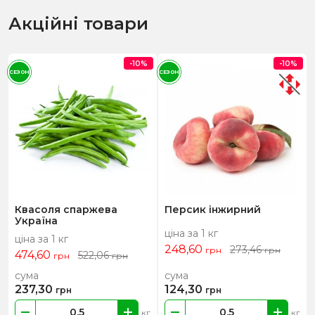
Акційні товари
-10%
-10%
СЕЗОН
СЕЗОН
Квасоля спаржева
Персик інжирний
Україна
ціна за 1 кг
ціна за 1 кг
248,60
273,46
грн
грн
474,60
522,06
грн
грн
сума
сума
237,30
124,30
грн
грн
кг
кг