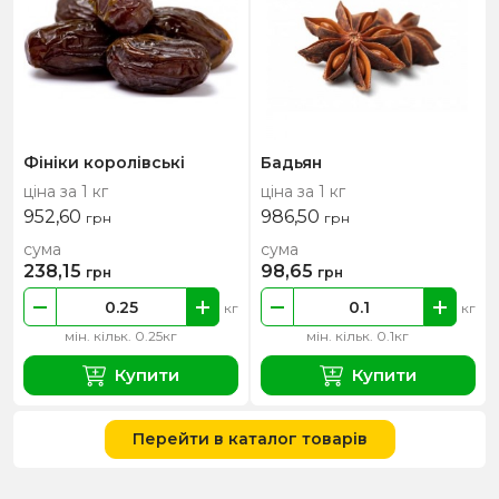
Фініки королівські
Бадьян
ціна за 1 кг
ціна за 1 кг
952,60
986,50
грн
грн
сума
сума
238,15
98,65
грн
грн
кг
кг
мін. кільк. 0.25кг
мін. кільк. 0.1кг
Купити
Купити
Перейти в каталог товарів