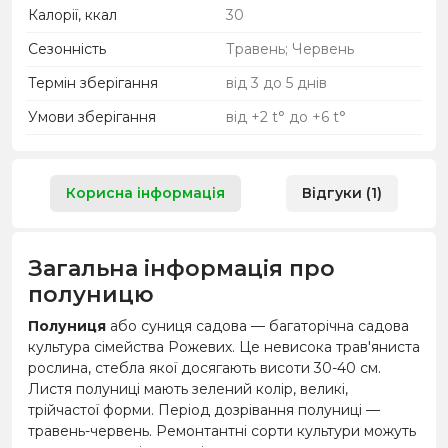
Калорії, ккал
30
Сезонність
Травень; Червень
Термін зберігання
від 3 до 5 днів
Умови зберігання
від +2 t° до +6 t°
Корисна інформація
Відгуки (1)
Загальна інформація про
полуницю
Полуниця
або суниця садова
—
багаторічна садова
культура сімейства Рожевих. Це невисока трав'яниста
рослина, стебла якої досягають висоти 30-40 см.
Листя полуниці мають зелений колір, великі,
трійчастої форми. Період дозрівання полуниці
—
травень-червень. Ремонтантні сорти культури можуть