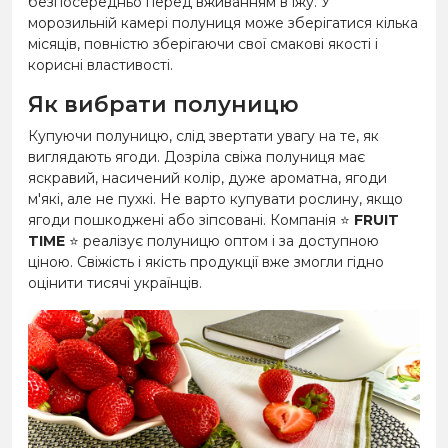
безпосередньо перед вживанням в їжу. У
морозильній камері полуниця може зберігатися кілька
місяців, повністю зберігаючи свої смакові якості і
корисні властивості.
Як вибрати полуницю
Купуючи полуницю, слід звертати увагу на те, як
виглядають ягоди. Дозріла свіжа полуниця має
яскравий, насичений колір, дуже ароматна, ягоди
м'які, але не пухкі. Не варто купувати рослину, якщо
ягоди пошкоджені або зіпсовані. Компанія ⭐
FRUIT
TIME
⭐ реалізує полуницю оптом і за доступною
ціною. Свіжість і якість продукції вже змогли гідно
оцінити тисячі українців.