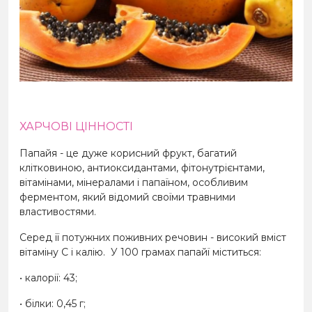
ХАРЧОВІ ЦІННОСТІ
Папайя - це дуже корисний фрукт, багатий
клітковиною, антиоксидантами, фітонутрієнтами,
вітамінами, мінералами і папаїном, особливим
ферментом, який відомий своїми травними
властивостями.
Серед її потужних поживних речовин - високий вміст
вітаміну С і калію.
У 100 грамах папайї міститься:
• калорії: 43;
• білки: 0,45 г;