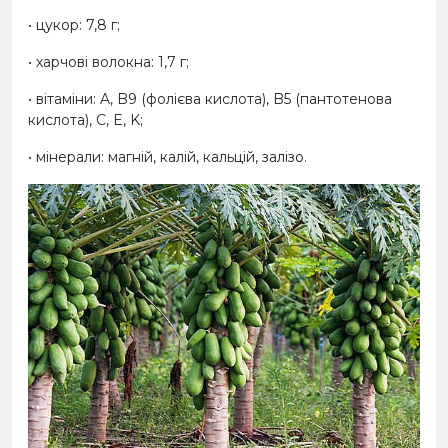
• цукор: 7,8 г;
• харчові волокна: 1,7 г;
• вітаміни: A, B9 (фолієва кислота), B5 (пантотенова
кислота), C, E, K;
• мінерали: магній, калій, кальцій, залізо.