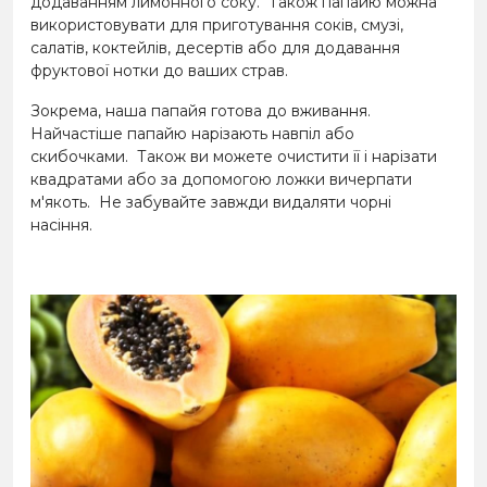
додаванням лимонного соку.
Також папайю можна
використовувати для приготування соків, смузі,
салатів, коктейлів, десертів або для додавання
фруктової нотки до ваших страв.
Зокрема, наша папайя готова до вживання.
Найчастіше папайю нарізають навпіл або
скибочками.
Також ви можете очистити її і нарізати
квадратами або за допомогою ложки вичерпати
м'якоть.
Не забувайте завжди видаляти чорні
насіння.