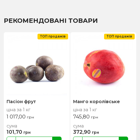
РЕКОМЕНДОВАНІ ТОВАРИ
ТОП продажів
ТОП продажів
Пасіон фрут
Манго королівське
ціна за 1 кг
ціна за 1 кг
1 017,00
745,80
грн
грн
сума
сума
101,70
372,90
грн
грн