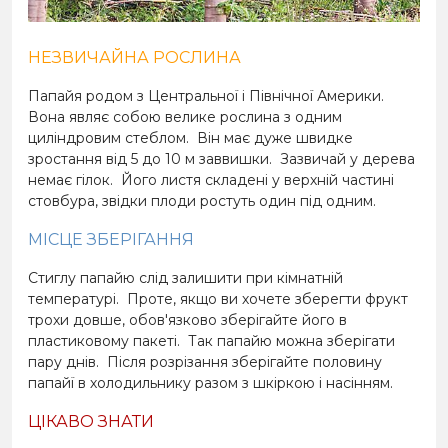
НЕЗВИЧАЙНА РОСЛИНА
Папайя родом з Центральної і Північної Америки.
Вона являє собою велике рослина з одним
циліндровим стеблом.
Він має дуже швидке
зростання від 5 до 10 м заввишки.
Зазвичай у дерева
немає гілок.
Його листя складені у верхній частині
стовбура, звідки плоди ростуть один під одним.
МІСЦЕ ЗБЕРІГАННЯ
Стиглу папайю слід залишити при кімнатній
температурі.
Проте, якщо ви хочете зберегти фрукт
трохи довше, обов'язково зберігайте його в
пластиковому пакеті.
Так папайю можна зберігати
пару днів.
Після розрізання зберігайте половину
папайї в холодильнику разом з шкіркою і насінням.
ЦІКАВО ЗНАТИ