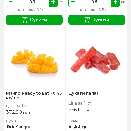
кг
кг
мін. кільк. 0.1кг
мін. кільк. 0.5кг
Купити
Купити
Манго Ready to Eat ~0,45
Цукати папаї
кг/шт
ціна за 1 кг
ціна за 1 кг
366,10
грн
372,90
грн
сума
сума
186,45
91,53
грн
грн