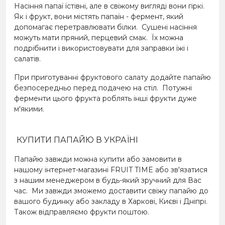
Насіння папаї їстівні, але в свіжому вигляді вони гіркі.
Як і фрукт, вони містять папаїн - фермент, який
допомагає перетравлювати білки.
Сушені насіння
можуть мати пряний, перцевий смак.
Їх можна
подрібнити і використовувати для заправки їжі і
салатів.
При приготуванні фруктового салату додайте папайю
безпосередньо перед подачею на стіл.
Потужні
ферменти цього фрукта роблять інші фрукти дуже
м'якими.
КУПИТИ ПАПАЙЮ В УКРАЇНІ
Папайю завжди можна купити або замовити в
нашому інтернет-магазині FRUIT TIME або зв'язатися
з нашим менеджером в будь-який зручний для Вас
час.
Ми завжди зможемо доставити свіжу папайю до
вашого будинку або закладу в Харкові, Києві і Дніпрі.
Також відправляємо фрукти поштою.