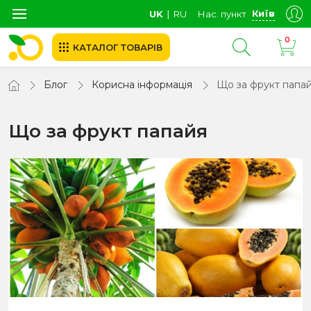
Київ
UK
∣
RU
Нас. пункт
0
КАТАЛОГ ТОВАРІВ
Блог
Корисна інформація
Що за фрукт папа
Що за фрукт папайя