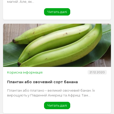
магній. Але, як...
Читать далі
Корисна інформація
21.12.2020
Плантан або овочевий сорт банана
Плантан або платано – великий овочевий банан. Їх
вирощують у Південній Америці та Африці. Там...
Читать далі