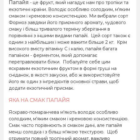
Папайя
- це фрукт, який нагадує нам про тропіки та
екзотичні країни. Володіє особливо солодким, м'яким
смаком і кремовою консистенцією. Ми вибрали сорт
Формоз завдяки його приємного аромату, чудового
смаку і більш тривалого терміну зберігання в
порівнянні з іншими видами папайї.
Цей сорт також є
одним з найбільших і може важити більше 2 кг.
Крім
високого вмісту вітаміну С і калію, папайя багата
папаїном - ферментом, який допомагає
перетравлювати білки.
Побалуйте себе цим
яскравим екзотичним фруктом в формі груші на
сніданок, в якості закуски, або ж використовуйте
його як один з інгредієнтів основної страви, щоб
додати екзотичний присмак.
ЯКА НА СМАК ПАПАЙЯ
Яскраво-помаранчева м'якоть володіє особливо
солодким, м'яким смаком і кремовою консистенцією.
Смак часто порівнюють зі смаком дині, але папайя
менш солодка і з більш м'якою текстурою.
Щоб
отримати повний тропічний аромат, важливо