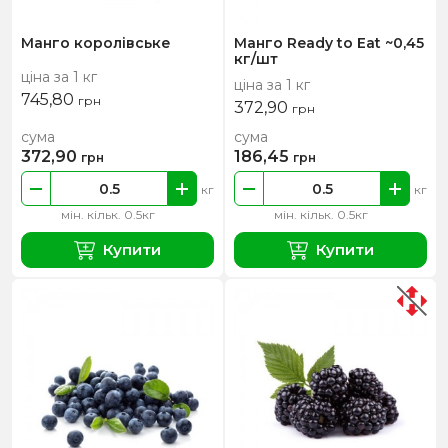
Манго королівське
Манго Ready to Eat ~0,45
кг/шт
ціна за 1 кг
ціна за 1 кг
745,80
грн
372,90
грн
сума
сума
372,90
186,45
грн
грн
кг
кг
мін. кільк. 0.5кг
мін. кільк. 0.5кг
Купити
Купити