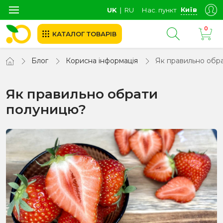
Київ
UK
∣
RU
Нас. пункт
0
КАТАЛОГ ТОВАРІВ
Блог
Корисна інформація
Як правильно обр
Як правильно обрати
полуницю?