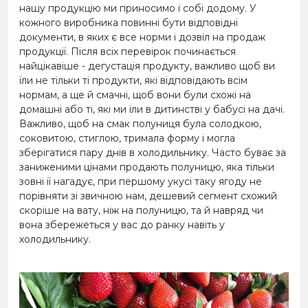
нашу продукцію ми приносимо і собі додому. У
кожного виробника повинні бути відповідні
документи, в яких є все норми і дозвіл на продаж
продукції. Після всіх перевірок починається
найцікавіше - дегустація продукту, важливо щоб ви
їли не тільки ті продукти, які відповідають всім
нормам, а ще й смачні, щоб вони були схожі на
домашні або ті, які ми їли в дитинстві у бабусі на дачі.
Важливо, щоб на смак полуниця була солодкою,
соковитою, стиглою, тримала форму і могла
зберігатися пару днів в холодильнику. Часто буває за
заниженими цінами продають полуницю, яка тільки
зовні її нагадує, при першому укусі таку ягоду не
порівняти зі звичною нам, дешевий сегмент схожий
скоріше на вату, ніж на полуницю, та й навряд чи
вона збережеться у вас до ранку навіть у
холодильнику.