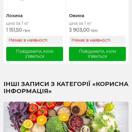
Лохина
Ожина
ціна за 1 кг
ціна за 1 кг
1 151,50
3 903,00
грн
грн
Немає в наявності
Немає в наявності
Повідомити, коли
Повідомити, коли
з'явиться
з'явиться
ІНШІ ЗАПИСИ З КАТЕГОРІЇ «КОРИСНА
ІНФОРМАЦІЯ»