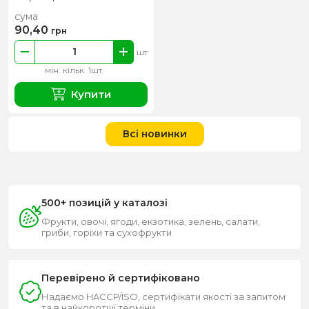
сума
90,40
грн
шт
мін. кільк. 1шт
Купити
Всі новинки
500+ позицій у каталозі
Фрукти, овочі, ягоди, екзотика, зелень, салати,
гриби, горіхи та сухофрукти
Перевірено й сертифіковано
Надаємо HACCP/ISO, сертифікати якості за запитом
та в найкоротші терміни