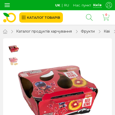
Київ
UK
∣
RU
Нас. пункт
0
КАТАЛОГ ТОВАРІВ
Каталог продуктів харчування
Фрукти
Ківі