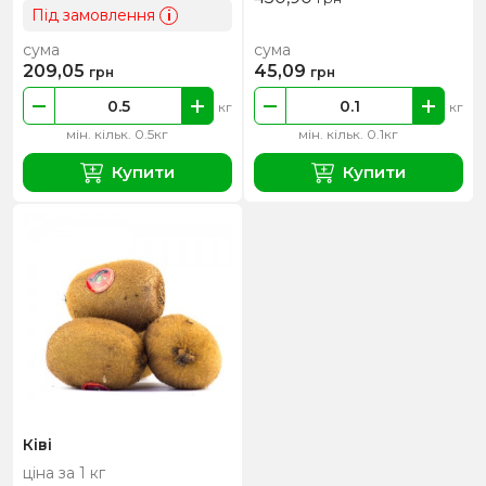
Під замовлення
i
сума
сума
209,05
45,09
грн
грн
кг
кг
мін. кільк. 0.5кг
мін. кільк. 0.1кг
Купити
Купити
Ківі
ціна за 1 кг