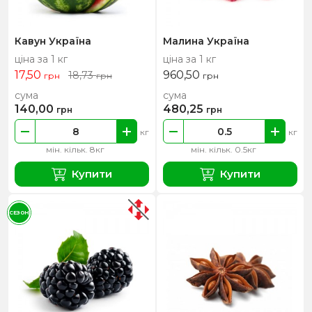
Кавун Україна
Малина Україна
ціна за 1 кг
ціна за 1 кг
17,50
960,50
18,73
грн
грн
грн
сума
сума
140,00
480,25
грн
грн
кг
кг
мін. кільк. 8кг
мін. кільк. 0.5кг
Купити
Купити
СЕЗОН