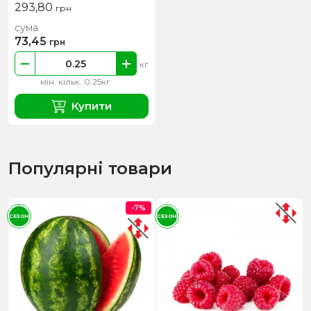
293,80
грн
сума
73,45
грн
кг
мін. кільк. 0.25кг
Купити
Популярні товари
-7%
СЕЗОН
СЕЗОН