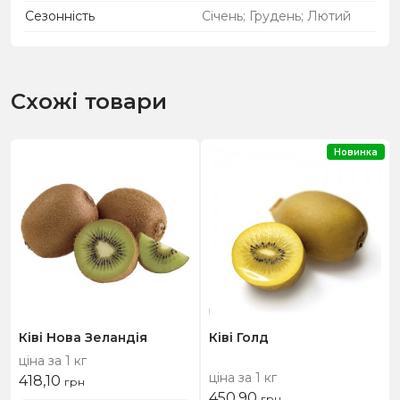
Сезонність
Січень; Грудень; Лютий
Схожі товари
Новинка
Ківі Нова Зеландія
Ківі Голд
ціна за 1 кг
ціна за 1 кг
418,10
грн
450,90
грн