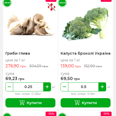
СЕЗОН
СЕЗОН
Гриби глива
Капуста броколі Україна
ціна за 1 кг
ціна за 1 кг
276,90
139,00
304,59
152,90
грн
грн
грн
грн
сума
сума
69,23
69,50
грн
грн
кг
кг
мін. кільк. 0.25кг
мін. кільк. 0.5кг
Купити
Купити
-10%
-10%