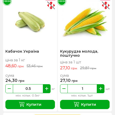
СЕЗОН
СЕЗОН
Кабачок Україна
Кукурудза молода,
поштучно
ціна за 1 кг
ціна за 1 шт
48,60
53,46
грн
грн
27,10
29,81
грн
грн
сума
сума
24,30
27,10
грн
грн
кг
шт
мін. кільк. 0.5кг
мін. кільк. 1шт
Купити
Купити