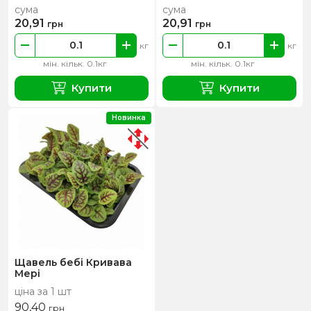
сума
сума
20,91
20,91
грн
грн
кг
кг
мін. кільк. 0.1кг
мін. кільк. 0.1кг
Купити
Купити
Новинка
Щавель бебі Кривава
Мері
ціна за 1 шт
90,40
грн