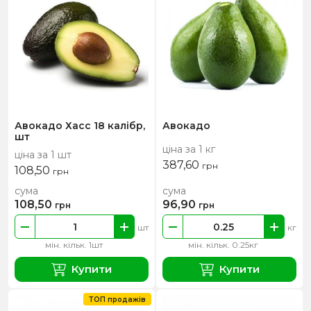
Авокадо Хасс 18 калібр,
Авокадо
шт
ціна за 1 кг
ціна за 1 шт
387,60
грн
108,50
грн
сума
сума
108,50
96,90
грн
грн
шт
кг
мін. кільк. 1шт
мін. кільк. 0.25кг
Купити
Купити
ТОП продажів