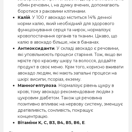
обмін речовин, і, на думку вчених, допомагають
боротися з раковими клітинами.
Калій
. У 100 г авокадо міститься 14% денної
норми калію, який необхідний для здорового
функціонування серця та нирок, нормалізує
кровопостачання органів та тканин. Цікаво, що
калію в авокадо більше, ніж в бананах.
Антиоксиданти
. У складі авокадо є речовини,
які уповільнюють процеси старіння. Тож, якщо ви
мрієте про красиву шкіру та волосся, додайте
продукт в своє меню. Крім того, корисно вживати
авокадо людям, які мають запальні процеси на
шкірі: висипи, псоріаз, екзему.
Манногептулоза
. Нормалізує рівень цукру в
крові, тому авокадо рекомендоване людям з
цукровим діабетом. Також ця речовина
позитивно впливає на нервову систему, зменшує
дратівливість, сонливість, покращує
концентрацію.
Вітаміни K, С, В3, В4, В5, В6, Е
.