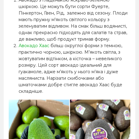
Авокадо з гладенькою яскраво-зеленою
шкіркою. Це можуть бути сорти Фуерте,
Пінкертон, Гвен, Рід, залежно від сезону. Плоди
мають пружну м'якоть світлого кольору з
зеленуватим відливом. На смак більш водянисті,
однак прекрасно підходять для салатів та страв,
де важливо, щоб продукт тримав форму.
Авокадо Хаас
більш округлої форми з темною,
практично чорною, шкіркою. М’якоть світла, з
жовтуватим відтінком, а кісточка – невеликого
розміру. Цей сорт авокадо ідеальний для
гуакамоле, адже м’якоть у нього м’яка і дуже
масляниста. Нарізати скибочками або
шматочками добре стигле авокадо Хаас буде
складніше.