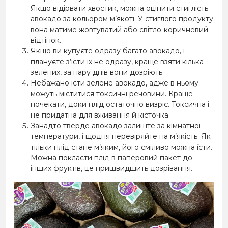
Якщо відірвати хвостик, можна оцінити стиглість
авокадо за кольором м’якоті. У стиглого продукту
вона матиме жовтуватий або світло-коричневий
відтінок.
Якщо ви купуєте одразу багато авокадо, і
плануєте з’їсти їх не одразу, краще взяти кілька
зелених, за пару днів вони дозріють.
Небажано їсти зелене авокадо, адже в ньому
можуть міститися токсичні речовини. Краще
почекати, доки плід остаточно визріє. Токсична і
не придатна для вживання й кісточка.
Занадто тверде авокадо залиште за кімнатної
температури, і щодня перевіряйте на м’якість. Як
тільки плід стане м’яким, його сміливо можна їсти.
Можна покласти плід в паперовий пакет до
інших фруктів, це пришвидшить дозрівання.