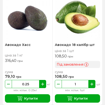
Авокадо Хасс
Авокадо 18 калібр шт
ціна за 1 шт
ціна за 1 кг
108,50
грн
316,40
грн
Під замовлення
i
сума
сума
79,10
108,50
грн
грн
кг
шт
мін. кільк. 0.25кг
мін. кільк. 1шт
Купити
Купити