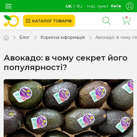
Київ
UK
∣
RU
Нас. пункт
0
КАТАЛОГ ТОВАРІВ
Блог
Корисна інформація
Авокадо: в чому с
Авокадо: в чому секрет його
популярності?