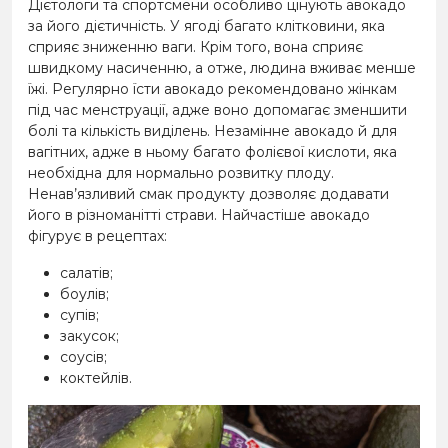
Дієтологи та спортсмени особливо цінують авокадо
за його дієтичність. У ягоді багато клітковини, яка
сприяє зниженню ваги. Крім того, вона сприяє
швидкому насиченню, а отже, людина вживає менше
їжі. Регулярно їсти авокадо рекомендовано жінкам
під час менструації, адже воно допомагає зменшити
болі та кількість виділень. Незамінне авокадо й для
вагітних, адже в ньому багато фолієвої кислоти, яка
необхідна для нормально розвитку плоду.
Ненав’язливий смак продукту дозволяє додавати
його в різноманітті страви. Найчастіше авокадо
фігурує в рецептах:
салатів;
боулів;
супів;
закусок;
соусів;
коктейлів.