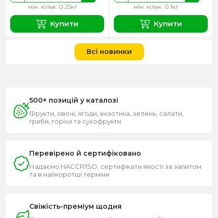
мін. кільк. 0.25кг
мін. кільк. 0.1кг
Купити
Купити
Всі новинки
500+ позицій у каталозі
Фрукти, овочі, ягоди, екзотика, зелень, салати,
гриби, горіхи та сухофрукти
Перевірено й сертифіковано
Надаємо HACCP/ISO, сертифікати якості за запитом
та в найкоротші терміни
Свіжість-преміум щодня