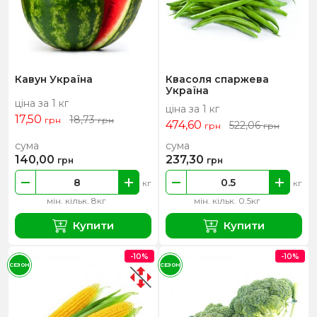
Кавун Україна
Квасоля спаржева
Україна
ціна за 1 кг
ціна за 1 кг
17,50
18,73
грн
грн
474,60
522,06
грн
грн
сума
сума
140,00
237,30
грн
грн
кг
кг
мін. кільк. 8кг
мін. кільк. 0.5кг
Купити
Купити
-10%
-10%
СЕЗОН
СЕЗОН