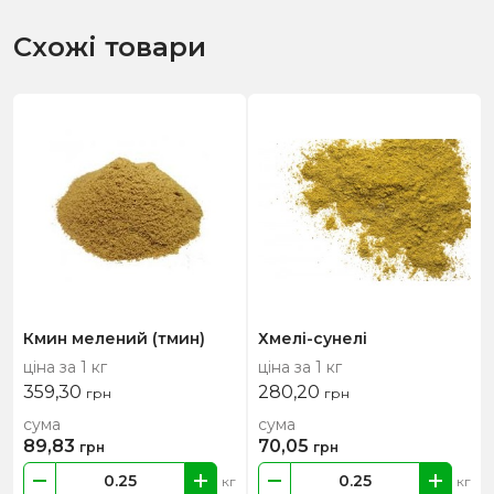
Схожі товари
Кмин мелений (тмин)
Хмелі-сунелі
ціна за 1 кг
ціна за 1 кг
359,30
280,20
грн
грн
сума
сума
89,83
70,05
грн
грн
кг
кг