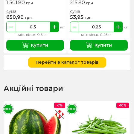
1 301,80
215,80
грн
грн
сума
сума
650,90
53,95
грн
грн
кг
кг
мін. кільк. 0.5кг
мін. кільк. 0.25кг
Купити
Купити
Перейти в каталог товарів
Акційні товари
-7%
-10%
СЕЗОН
СЕЗОН