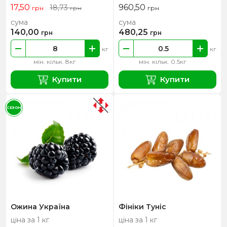
17,50
960,50
18,73
грн
грн
грн
сума
сума
140,00
480,25
грн
грн
кг
кг
мін. кільк. 8кг
мін. кільк. 0.5кг
Купити
Купити
СЕЗОН
Ожина Україна
Фініки Туніс
ціна за 1 кг
ціна за 1 кг