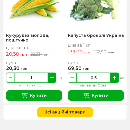
Кукурудза молода,
Капуста броколі Україна
поштучно
ціна за 1 кг
ціна за 1 шт
139,00
152,90
грн
грн
20,30
22,33
грн
грн
сума
сума
20,30
69,50
грн
грн
шт
кг
мін. кільк. 1шт
мін. кільк. 0.5кг
Купити
Купити
Всі акційні товари