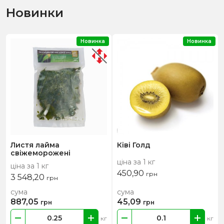
Новинки
Новинка
Новинка
Листя лайма
Ківі Голд
свіжеморожені
ціна за 1 кг
ціна за 1 кг
450,90
грн
3 548,20
грн
сума
сума
887,05
45,09
грн
грн
кг
кг