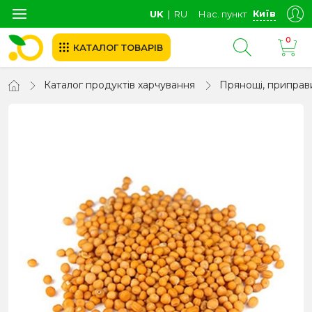
Київ
UK
∣
RU
Нас. пункт
0
КАТАЛОГ ТОВАРІВ
Каталог продуктів харчування
Прянощі, приправ