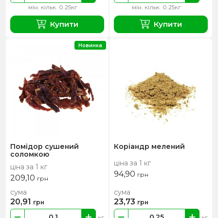
мін. кільк. 0.25кг
мін. кільк. 0.25кг
Купити
Купити
Новинка
Помідор сушений
Коріандр мелений
соломкою
ціна за 1 кг
ціна за 1 кг
94,90
грн
209,10
грн
сума
сума
20,91
23,73
грн
грн
кг
кг