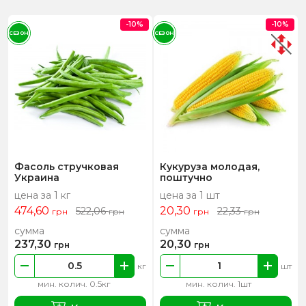
-10%
-10%
СЕЗОН
СЕЗОН
Фасоль стручковая
Кукуруза молодая,
Украина
поштучно
цена за 1 кг
цена за 1 шт
474,60
20,30
522,06
22,33
грн
грн
грн
грн
сумма
сумма
237,30
20,30
грн
грн
кг
шт
мин. колич. 0.5кг
мин. колич. 1шт