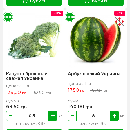
Купить
Купить
-10%
-7%
СЕЗОН
СЕЗОН
Капуста брокколи
Арбуз свежий Украина
свежая Украина
цена за 1 кг
цена за 1 кг
17,50
18,73
грн
грн
139,00
152,90
грн
грн
сумма
сумма
69,50
140,00
грн
грн
кг
кг
мин. колич. 0.5кг
мин. колич. 8кг