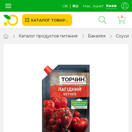
Киев
UK
∣
RU
Нас. пункт
0
КАТАЛОГ ТОВАРОВ
Каталог продуктов питания
Бакалея
Соуси