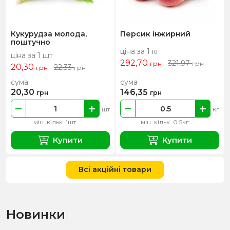
Кукурудза молода,
Персик інжирний
поштучно
ціна за 1 кг
ціна за 1 шт
292,70
321,97
грн
грн
20,30
22,33
грн
грн
сума
сума
20,30
146,35
грн
грн
шт
кг
мін. кільк. 1шт
мін. кільк. 0.5кг
Купити
Купити
Всі акційні товари
Новинки