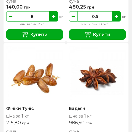
сума
сума
140,00
480,25
грн
грн
кг
кг
мін. кільк. 8кг
мін. кільк. 0.5кг
Купити
Купити
Фініки Туніс
Бадьян
ціна за 1 кг
ціна за 1 кг
215,80
986,50
грн
грн
сума
сума