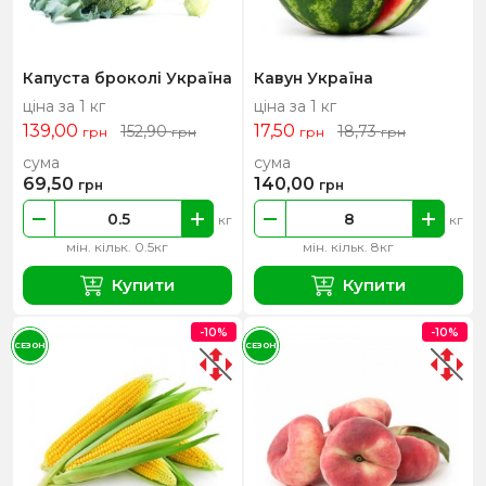
Капуста броколі Україна
Кавун Україна
ціна за 1 кг
ціна за 1 кг
139,00
17,50
152,90
18,73
грн
грн
грн
грн
сума
сума
69,50
140,00
грн
грн
кг
кг
мін. кільк. 0.5кг
мін. кільк. 8кг
Купити
Купити
-10%
-10%
СЕЗОН
СЕЗОН