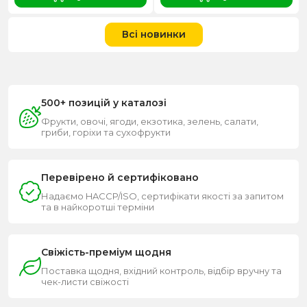
Всі новинки
500+ позицій у каталозі
Фрукти, овочі, ягоди, екзотика, зелень, салати,
гриби, горіхи та сухофрукти
Перевірено й сертифіковано
Надаємо HACCP/ISO, сертифікати якості за запитом
та в найкоротші терміни
Свіжість-преміум щодня
Поставка щодня, вхідний контроль, відбір вручну та
чек-листи свіжості