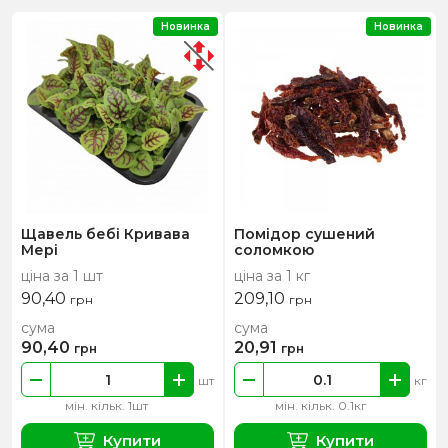
Новинка
Новинка
Щавель бебі Кривава
Помідор сушений
Мері
соломкою
ціна за 1 шт
ціна за 1 кг
90,40
209,10
грн
грн
сума
сума
90,40
20,91
грн
грн
шт
кг
мін. кільк. 1шт
мін. кільк. 0.1кг
Купити
Купити