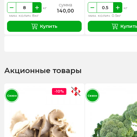
сумма
кг
кг
140,00
мин. колич. 8кг
мин. колич. 0.5кг
Купить
Купит
Акционные товары
-10%
Сезон
Сезон