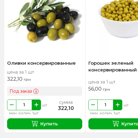
Оливки консервированные
Горошек зеленый
консервированный
цена за 1 шт
322,10
грн
цена за 1 шт
56,00
грн
Под заказ
i
сумма
шт
шт
322,10
мин. колич. 1шт
мин. колич. 1шт
Купить
Купит