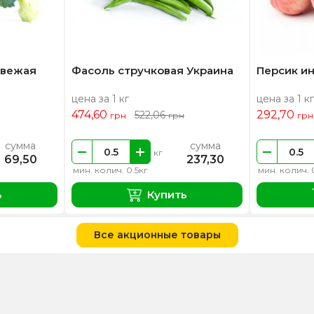
свежая
Фасоль стручковая Украина
Персик и
цена за 1 кг
цена за 1 кг
474,60
292,70
522,06
грн
грн
грн
сумма
сумма
кг
69,50
237,30
мин. колич. 0.5кг
мин. колич. 
ь
Купить
Все акционные товары