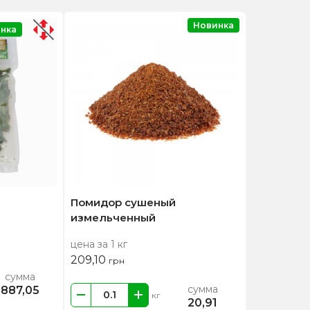
Новинка
нка
Помидор сушеный
измельченный
цена за 1 кг
209,10
грн
сумма
сумма
887,05
кг
20,91