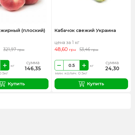
нжирный (плоский)
Кабачок свежий Украина
цена за 1 кг
48,60
321,97
53,46
грн
грн
грн
сумма
сумма
кг
кг
146,35
24,30
0.5кг
мин. колич. 0.5кг
Купить
Купить