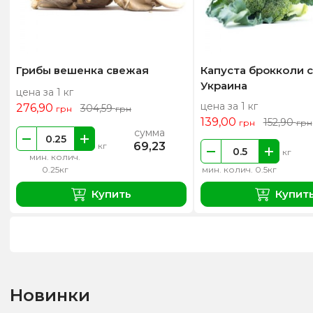
Грибы вешенка свежая
Капуста брокколи 
Украина
цена за 1 кг
цена за 1 кг
276,90
304,59
грн
грн
139,00
152,90
грн
грн
сумма
69,23
кг
кг
мин. колич.
0.25кг
мин. колич. 0.5кг
Купить
Купит
Новинки