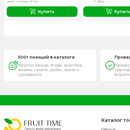
мин. колич. 0.1кг
0.25кг
Купить
Купит
500+ позиций в каталоге
Прове
Фрукты, овощи, ягоды, экзотика,
Предос
зелень, салаты, грибы, орехи и
сертифи
сухофрукты
в крат
Каталог т
Овощи