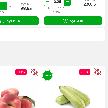
сумма
238,15
кг
кг
мин. колич.
98,65
0.1кг
0.25кг
Купить
Купить
-10%
-10%
Сезон