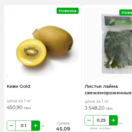
Новинка
Нови
Киви Gold
Листья лайма
свежемороженные
цена за 1 кг
цена за 1 кг
450,90
3 548,20
грн
грн
сумма
кг
кг
мин. колич.
45,09