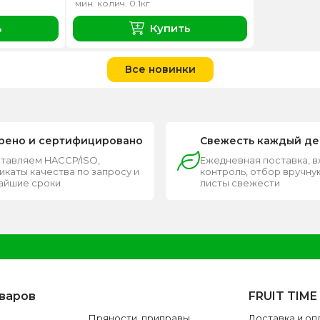
мин. колич. 0.1кг
ь
Купить
Все новинки
рено и сертифицировано
Свежесть каждый де
тавляем HACCP/ISO,
Ежедневная поставка, 
каты качества по запросу и
контроль, отбор вручную
чайшие сроки
листы свежести
оваров
FRUIT TIME
Пряности, приправы
Доставка и оп