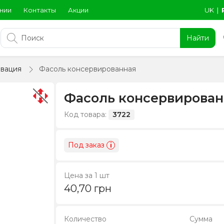
нии
Контакты
Акции
UK
∣
Найти
вация
Фасоль консервированная
Фасоль консервирован
Код товара:
3722
Под заказ
i
Цена за 1 шт
40,70
грн
Количество
Сумма