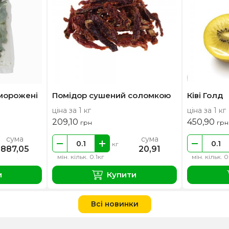
морожені
Помідор сушений соломкою
Ківі Голд
ціна за 1 кг
ціна за 1 кг
209,10
450,90
грн
грн
сума
сума
кг
887,05
20,91
мін. кільк. 0.1кг
мін. кільк. 0
и
Купити
Всі новинки