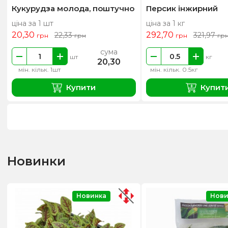
Кукурудза молода, поштучно
Персик інжирний
ціна за 1 шт
ціна за 1 кг
20,30
292,70
22,33
321,97
грн
грн
грн
гр
сума
шт
кг
20,30
мін. кільк. 1шт
мін. кільк. 0.5кг
Купити
Купит
Новинки
Новинка
Нови