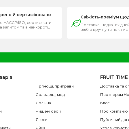
ірено й сертифіковано
Свіжість-преміум що
о HACCP/ISO, сертифікати
Поставка щодня, вхідний
за запитом та в найкоротші
відбір вручну та чек-лис
и
варів
FRUIT TIME
Прянощі, приправи
Доставка та о
Солодощі, мед
Партнерам H
Соління
Блог
и
Чищені овочі
Про компанію
Ягоди
Публічний дог
цукати
Яйця
Угода користу