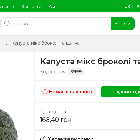
мпанію
Контакти
Акції
UK
∣
R
Знайти
а
Капуста мікс броколі та цвітна
Капуста мікс броколі т
Код товару:
3999
Немає в наявності
Повідомити, к
Ціна за 1 шт
168,40
грн
Характеристики