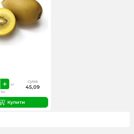
сума
кг
45,09
.1кг
Купити