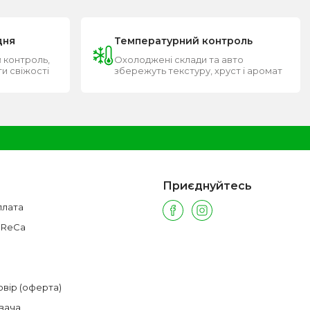
дня
Температурний контроль
 контроль,
Охолоджені склади та авто
ти свіжості
збережуть текстуру, хруст і аромат
Приєднуйтесь
плата
oReCa
овір (оферта)
вача