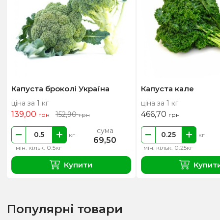
Капуста броколі Україна
Капуста кале
ціна за 1 кг
ціна за 1 кг
139,00
466,70
152,90
грн
грн
грн
сума
кг
кг
69,50
мін. кільк. 0.5кг
мін. кільк. 0.25кг
Купити
Купит
Популярні товари