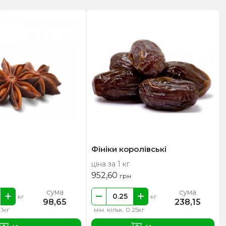
Фініки королівські
ціна за 1 кг
952,60
грн
сума
сума
кг
кг
98,65
238,15
.1кг
мін. кільк. 0.25кг