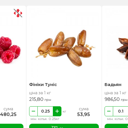
Фініки Туніс
Бадьян
ціна за 1 кг
ціна за 1 кг
215,80
986,50
грн
грн
сума
сума
кг
480,25
53,95
мін. кільк. 0.25кг
мін. кільк. 0