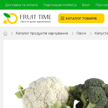
Доставка та оплата
Партнерам HoReCa
Блог
Про ко
КАТАЛОГ ТОВАРІВ
Каталог продуктів харчування
Овочі
Капуст