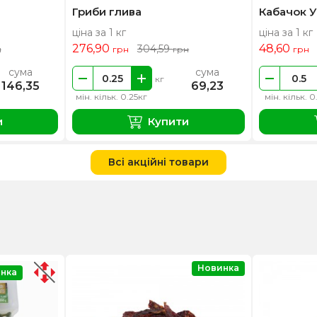
Гриби глива
Кабачок У
ціна за 1 кг
ціна за 1 кг
276,90
48,60
304,59
н
грн
грн
грн
сума
сума
кг
146,35
69,23
мін. кільк. 0.25кг
мін. кільк. 0
и
Купити
Всі акційні товари
Новинка
нка