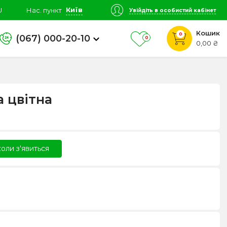
Київ
U
Нас. пункт
Увійдіть в особистий кабінет
Кошик
0
(067) 000-20-10
0
0,00 ₴
а цвітна
оли з'явиться