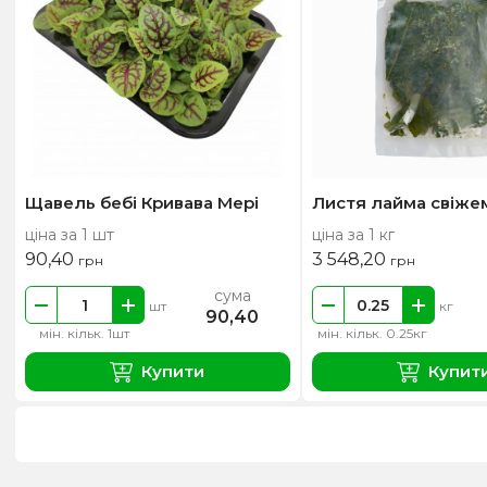
Щавель бебі Кривава Мері
Листя лайма свіже
ціна за 1 шт
ціна за 1 кг
90,40
3 548,20
грн
грн
сума
шт
кг
90,40
мін. кільк. 1шт
мін. кільк. 0.25кг
Купити
Купит