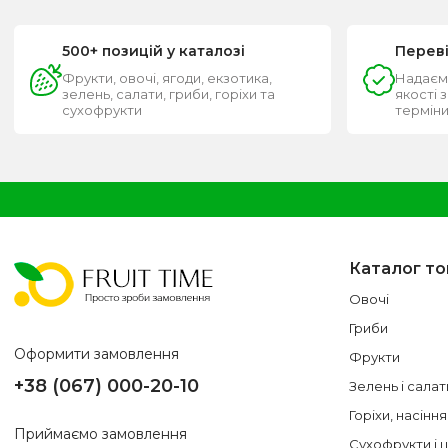
500+ позицій у каталозі
Перев
Фрукти, овочі, ягоди, екзотика,
Надаєм
зелень, салати, гриби, горіхи та
якості 
сухофрукти
термін
Каталог то
Овочі
Гриби
Оформити замовлення
Фрукти
+38 (067) 000-20-10
Зелень і салат
Горіхи, насіння
Приймаємо замовлення
Сухофрукти і 