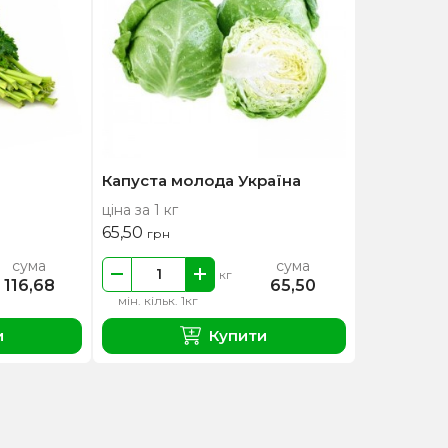
Капуста молода Україна
ціна за 1 кг
65,50
грн
сума
сума
кг
116,68
65,50
мін. кільк. 1кг
и
Купити