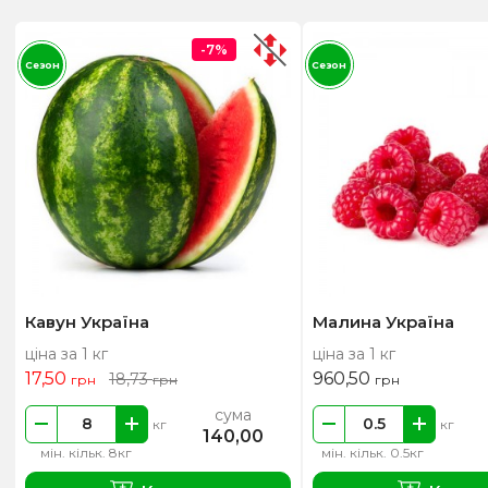
-7%
Сезон
Сезон
Кавун Україна
Малина Україна
ціна за 1 кг
ціна за 1 кг
17,50
960,50
18,73
грн
грн
грн
сума
кг
кг
140,00
мін. кільк. 8кг
мін. кільк. 0.5кг