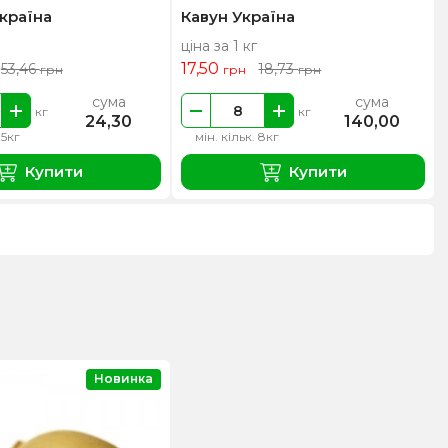
країна
Кавун Україна
ціна за 1 кг
17,50
53,46
18,73
грн
грн
грн
сума
сума
кг
кг
24,30
140,00
.5кг
мін. кільк. 8кг
Купити
Купити
Новинка