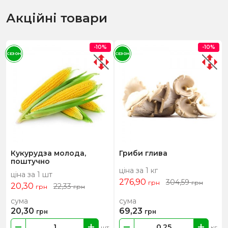
Акційні товари
-10%
-10%
СЕЗОН
СЕЗОН
Кукурудза молода,
Гриби глива
поштучно
ціна за 1 кг
ціна за 1 шт
276,90
304,59
грн
грн
20,30
22,33
грн
грн
сума
сума
20,30
69,23
грн
грн
шт
кг