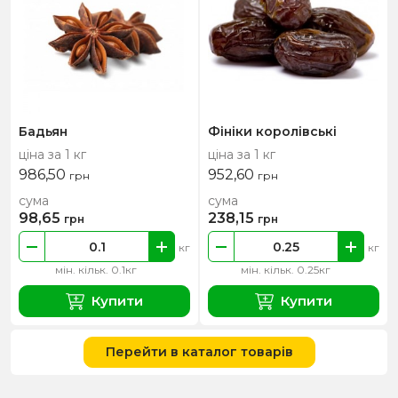
Бадьян
Фініки королівські
ціна за 1 кг
ціна за 1 кг
986,50
952,60
грн
грн
сума
сума
98,65
238,15
грн
грн
кг
кг
мін. кільк. 0.1кг
мін. кільк. 0.25кг
Купити
Купити
Перейти в каталог товарів