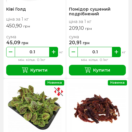
Ківі Голд
Помідор сушений
подрібнений
ціна за 1 кг
ціна за 1 кг
450,90
грн
209,10
грн
сума
сума
45,09
20,91
грн
грн
кг
кг
мін. кільк. 0.1кг
мін. кільк. 0.1кг
Купити
Купити
Новинка
Новинка