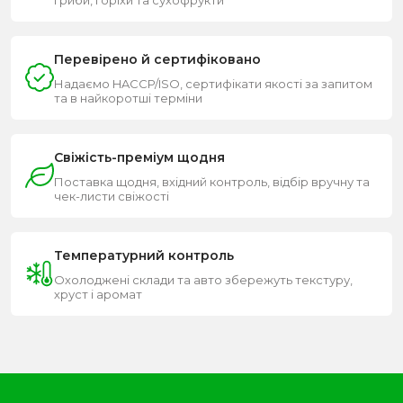
Перевірено й сертифіковано
Надаємо HACCP/ISO, сертифікати якості за запитом
та в найкоротші терміни
Свіжість-преміум щодня
Поставка щодня, вхідний контроль, відбір вручну та
чек-листи свіжості
Температурний контроль
Охолоджені склади та авто збережуть текстуру,
хруст і аромат