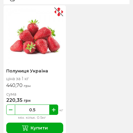
Полуниця Україна
ціна за 1 кг
440,70
грн
сума
220,35
грн
кг
мін. кільк. 0.5кг
Купити