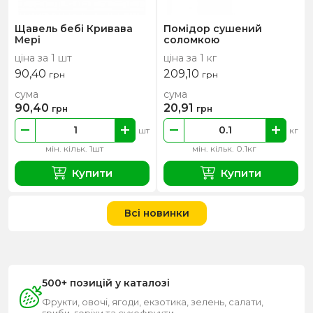
Щавель бебі Кривава
Помідор сушений
Мері
соломкою
ціна за 1 шт
ціна за 1 кг
90,40
209,10
грн
грн
сума
сума
90,40
20,91
грн
грн
шт
кг
мін. кільк. 1шт
мін. кільк. 0.1кг
Купити
Купити
Всі новинки
500+ позицій у каталозі
Фрукти, овочі, ягоди, екзотика, зелень, салати,
гриби, горіхи та сухофрукти