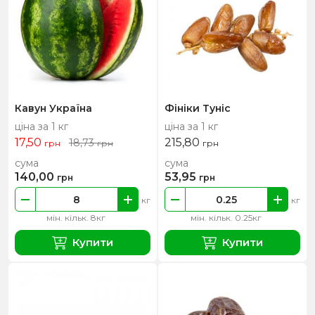
Кавун Україна
Фініки Туніс
ціна за 1 кг
ціна за 1 кг
17,50
215,80
18,73
грн
грн
грн
сума
сума
140,00
53,95
грн
грн
кг
кг
мін. кільк. 8кг
мін. кільк. 0.25кг
Купити
Купити