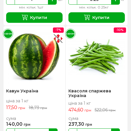
мін. кільк. 1шт
мін. кільк. 0.25кг
Купити
Купити
-7%
-10%
СЕЗОН
СЕЗОН
Кавун Україна
Квасоля спаржева
Україна
ціна за 1 кг
ціна за 1 кг
17,50
18,73
грн
грн
474,60
522,06
грн
грн
сума
сума
140,00
237,30
грн
грн