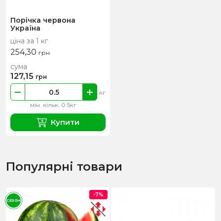
Порічка червона
Україна
ціна за 1 кг
254,30
грн
сума
127,15
грн
кг
мін. кільк. 0.5кг
Купити
Популярні товари
-7%
СЕЗОН