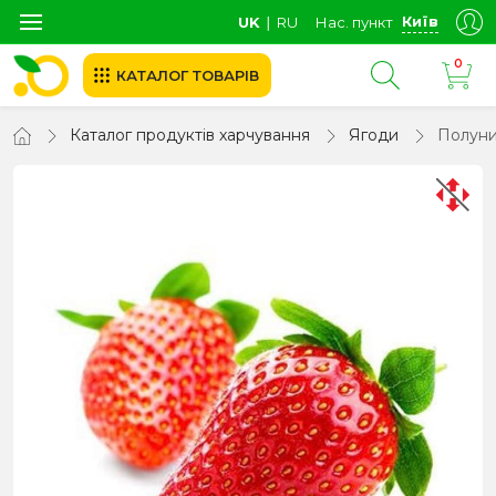
Київ
UK
∣
RU
Нас. пункт
0
КАТАЛОГ ТОВАРІВ
Каталог продуктів харчування
Ягоди
Полуни