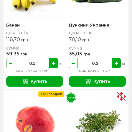
Банан
Цуккини Украина
цена за 1 кг
цена за 1 кг
118,70
70,10
грн
грн
сумма
сумма
59,35
35,05
грн
грн
кг
кг
мин. колич. 0.5кг
мин. колич. 0.5кг
Купить
Купить
ТОП продаж
СЕЗОН