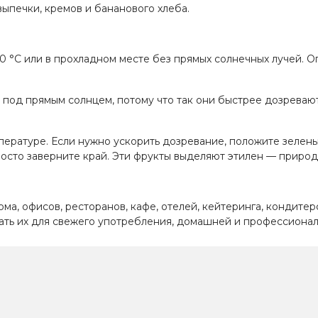
выпечки, кремов и бананового хлеба.
0 °C или в прохладном месте без прямых солнечных лучей. О
и под прямым солнцем, потому что так они быстрее дозреваю
ературе. Если нужно ускорить дозревание, положите зелены
росто заверните край. Эти фрукты выделяют этилен — природ
а, офисов, ресторанов, кафе, отелей, кейтеринга, кондитер
вать их для свежего употребления, домашней и профессионал