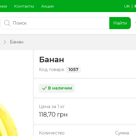
нии
Контакты
Акции
UK
∣
Найти
Банан
Банан
Код товара:
1057
В наличии
Цена за 1 кг
118,70
грн
Количество
Сумма