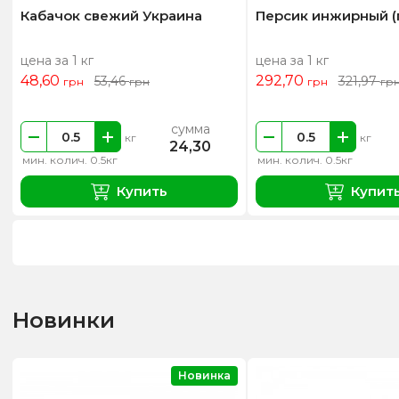
Кабачок свежий Украина
Персик инжирный (
цена за 1 кг
цена за 1 кг
48,60
292,70
53,46
321,97
грн
грн
грн
гр
сумма
кг
кг
24,30
мин. колич. 0.5кг
мин. колич. 0.5кг
Купить
Купит
Новинки
Новинка