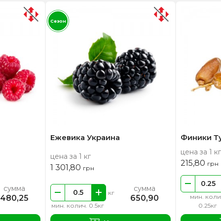
Сезон
Ежевика Украина
Финики Т
цена за 1 кг
цена за 1 кг
215,80
грн
1 301,80
грн
сумма
сумма
кг
мин. коли
480,25
650,90
мин. колич. 0.5кг
0.25кг