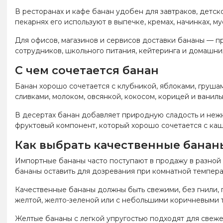
В ресторанах и кафе банан удобен для завтраков, детск
пекарнях его используют в выпечке, кремах, начинках, м
Для офисов, магазинов и сервисов доставки бананы — п
сотрудников, школьного питания, кейтеринга и домашних
С чем сочетается банан
Банан хорошо сочетается с клубникой, яблоками, грушами
сливками, молоком, овсянкой, кокосом, корицей и ваниль
В десертах банан добавляет природную сладость и нежну
фруктовый компонент, который хорошо сочетается с каш
Как выбрать качественные банан
Импортные бананы часто поступают в продажу в разной 
бананы оставить для дозревания при комнатной темпера
Качественные бананы должны быть свежими, без гнили, 
желтой, желто-зеленой или с небольшими коричневыми т
Желтые бананы с легкой упругостью подходят для свеже