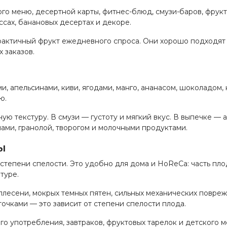
ого меню, десертной карты, фитнес-блюд, смузи-баров, фрук
уссах, банановых десертах и декоре.
рактичный фрукт ежедневного спроса. Они хорошо подходят 
 заказов.
, апельсинами, киви, ягодами, манго, ананасом, шоколадом, к
ю.
ю текстуру. В смузи — густоту и мягкий вкус. В выпечке — 
ами, гранолой, творогом и молочными продуктами.
ы
степени спелости. Это удобно для дома и HoReCa: часть пло
туре.
плесени, мокрых темных пятен, сильных механических повре
очками — это зависит от степени спелости плода.
го употребления, завтраков, фруктовых тарелок и детского