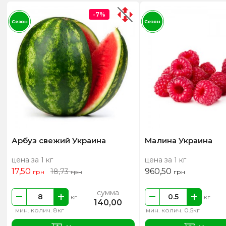
-7%
Сезон
Сезон
Арбуз свежий Украина
Малина Украина
цена за 1 кг
цена за 1 кг
17,50
960,50
18,73
грн
грн
грн
сумма
кг
кг
140,00
мин. колич. 8кг
мин. колич. 0.5кг