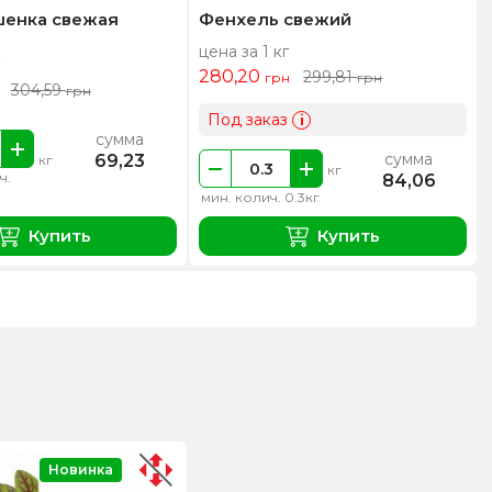
шенка свежая
Фенхель свежий
цена за 1 кг
280,20
299,81
грн
грн
304,59
грн
Под заказ
i
сумма
сумма
69,23
кг
кг
ч.
84,06
мин. колич. 0.3кг
Купить
Купить
Новинка