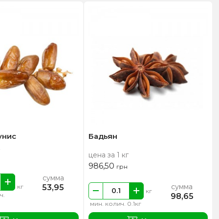
унис
Бадьян
цена за 1 кг
986,50
грн
сумма
сумма
53,95
кг
кг
ч.
98,65
мин. колич. 0.1кг