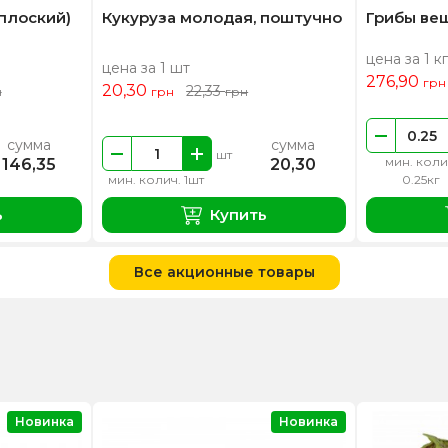
плоский)
Кукуруза молодая, поштучно
Грибы ве
цена за 1 кг
цена за 1 шт
276,90
грн
20,30
22,33
н
грн
грн
сумма
сумма
шт
мин. коли
146,35
20,30
мин. колич. 1шт
0.25кг
ь
Купить
Все акционные товары
Новинка
Новинка