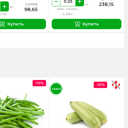
сумма
238,15
кг
кг
мин. колич.
98,65
0.1кг
0.25кг
Купить
Купить
-10%
-10%
Сезон