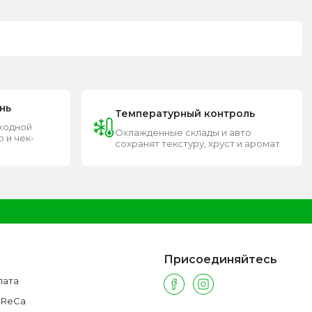
нь
Температурный контроль
входной
Охлажденные склады и авто
 и чек-
сохранят текстуру, хруст и аромат
Присоединяйтесь
лата
oReCa