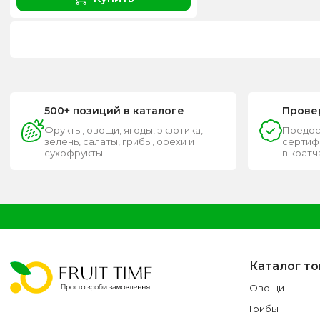
500+ позиций в каталоге
Прове
Фрукты, овощи, ягоды, экзотика,
Предос
зелень, салаты, грибы, орехи и
сертифи
сухофрукты
в крат
Каталог т
Овощи
Грибы