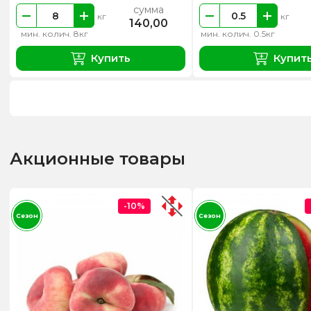
сумма
кг
кг
140,00
мин. колич. 8кг
мин. колич. 0.5кг
Купить
Купит
Акционные товары
-10%
Сезон
Сезон