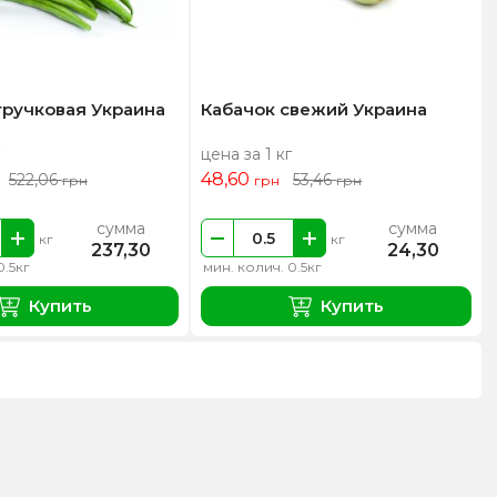
тручковая Украина
Кабачок свежий Украина
цена за 1 кг
48,60
522,06
53,46
грн
грн
грн
сумма
сумма
кг
кг
237,30
24,30
0.5кг
мин. колич. 0.5кг
Купить
Купить