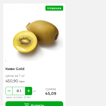
Новинка
Киви Gold
цена за 1 кг
450,90
грн
сумма
кг
45,09
мин. колич. 0.1кг
Купить