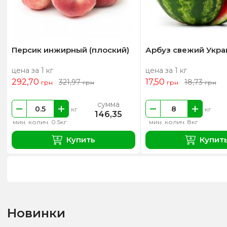
Персик инжирный (плоский)
Арбуз свежий Укра
цена за 1 кг
цена за 1 кг
292,70
17,50
321,97
18,73
грн
грн
грн
грн
сумма
кг
кг
146,35
мин. колич. 0.5кг
мин. колич. 8кг
Купить
Купит
Новинки