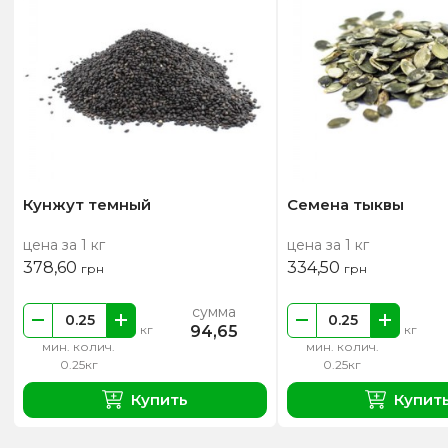
Кунжут темный
Семена тыквы
цена за 1 кг
цена за 1 кг
378,60
334,50
грн
грн
сумма
94,65
кг
кг
мин. колич.
мин. колич.
0.25кг
0.25кг
Купить
Купит