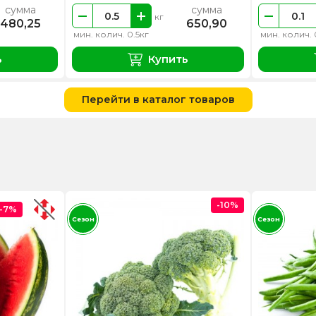
сумма
сумма
кг
480,25
650,90
мин. колич. 0.5кг
мин. колич. 
ь
Купить
Перейти в каталог товаров
-10%
-7%
Сезон
Сезон