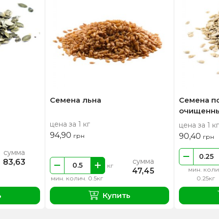
Семена льна
Семена п
очищенны
цена за 1 кг
цена за 1 кг
94,90
90,40
грн
грн
сумма
сумма
83,63
кг
мин. коли
47,45
мин. колич. 0.5кг
0.25кг
ь
Купить