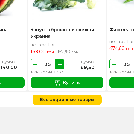
ина
Капуста брокколи свежая
Фасоль с
Украина
цена за 1 кг
цена за 1 кг
474,60
грн
139,00
152,90
грн
грн
сумма
сумма
кг
140,00
69,50
мин. колич. 0.5кг
мин. колич. 
ь
Купить
Все акционные товары