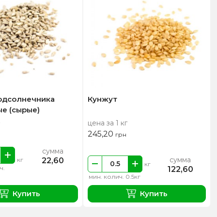
одсолнечника
Кунжут
е (сырые)
цена за 1 кг
245,20
грн
сумма
сумма
22,60
кг
кг
ч.
122,60
мин. колич. 0.5кг
Купить
Купить