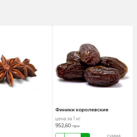
Финики королевские
цена за 1 кг
952,60
грн
сумма