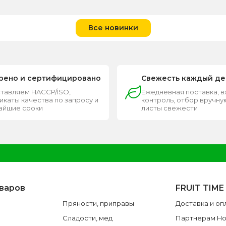
Все новинки
рено и сертифицировано
Свежесть каждый де
тавляем HACCP/ISO,
Ежедневная поставка, 
каты качества по запросу и
контроль, отбор вручную
чайшие сроки
листы свежести
оваров
FRUIT TIME
Пряности, приправы
Доставка и оп
Сладости, мед
Партнерам H