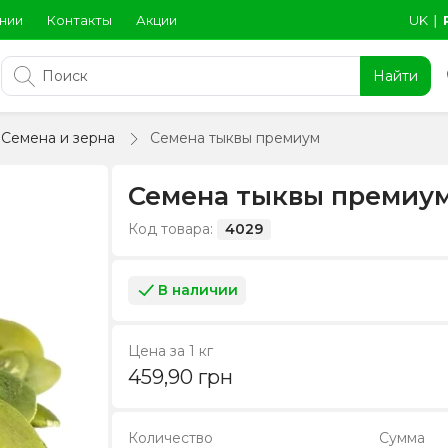
нии
Контакты
Акции
UK
∣
Найти
Семена и зерна
Семена тыквы премиум
Семена тыквы премиу
Код товара:
4029
В наличии
Цена за 1 кг
459,90
грн
Количество
Сумма