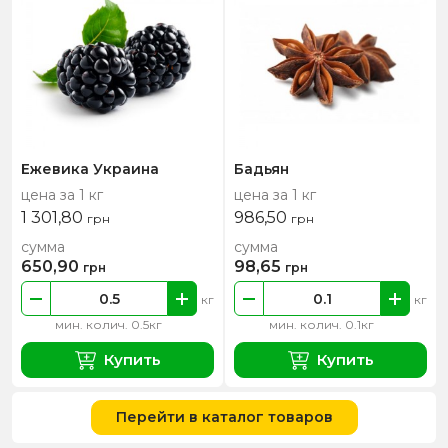
Ежевика Украина
Бадьян
цена за 1 кг
цена за 1 кг
1 301,80
986,50
грн
грн
сумма
сумма
650,90
98,65
грн
грн
кг
кг
мин. колич. 0.5кг
мин. колич. 0.1кг
Купить
Купить
Перейти в каталог товаров