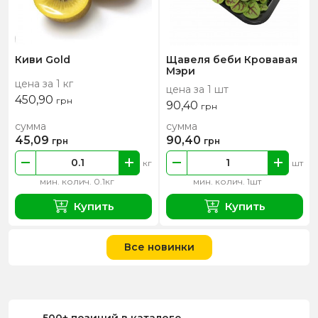
Киви Gold
Щавеля беби Кровавая
Мэри
цена за 1 кг
цена за 1 шт
450,90
грн
90,40
грн
сумма
сумма
45,09
90,40
грн
грн
кг
шт
мин. колич. 0.1кг
мин. колич. 1шт
Купить
Купить
Все новинки
500+ позиций в каталоге