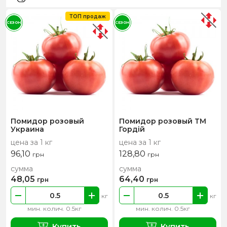
ТОП продаж
СЕЗОН
СЕЗОН
Помидор розовый
Помидор розовый ТМ
Украина
Гордій
цена за 1 кг
цена за 1 кг
96,10
128,80
грн
грн
сумма
сумма
48,05
64,40
грн
грн
кг
кг
мин. колич. 0.5кг
мин. колич. 0.5кг
Купить
Купить