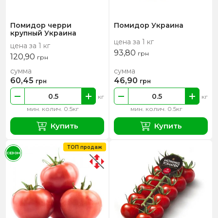
Помидор черри
Помидор Украина
крупный Украина
цена за 1 кг
цена за 1 кг
93,80
грн
120,90
грн
сумма
сумма
60,45
46,90
грн
грн
кг
кг
мин. колич. 0.5кг
мин. колич. 0.5кг
Купить
Купить
ТОП продаж
СЕЗОН