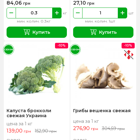
84,06
27,10
грн
грн
кг
шт
мин. колич. 0.3кг
мин. колич. 1шт
Купить
Купить
-10%
-10%
СЕЗОН
СЕЗОН
Капуста брокколи
Грибы вешенка свежая
свежая Украина
цена за 1 кг
цена за 1 кг
276,90
304,59
грн
грн
139,00
152,90
грн
грн
сумма
сумма