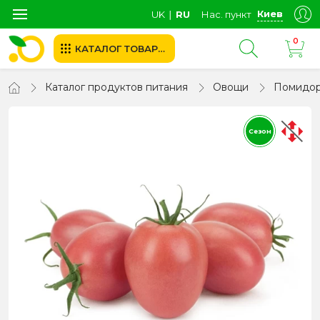
Киев
UK
∣
RU
Нас. пункт
0
КАТАЛОГ ТОВАРОВ
Каталог продуктов питания
Овощи
Помидо
Сезон