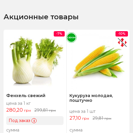
Акционные товары
-7%
-10%
СЕЗОН
Фенхель свежий
Кукуруза молодая,
поштучно
цена за 1 кг
280,20
299,81
грн
грн
цена за 1 шт
27,10
29,81
грн
грн
Под заказ
i
сумма
сумма