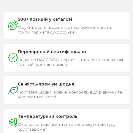
500+ позицій у каталозі
Фрукти, овочі, ягоди, екзотика, зелень, салати,
гриби, горіхи та сухофрукти
Перевірено й сертифіковано
Надаємо HACCP/ISO, сертифікати якості за запитом
та в найкоротші терміни
Свіжість-преміум щодня
Поставка щодня, вхідний контроль, відбір вручну та
чек-листи свіжості
Температурний контроль
Охолоджені склади та авто збережуть текстуру,
хруст і аромат