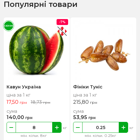
Популярні товари
-7%
СЕЗОН
Кавун Україна
Фініки Туніс
ціна за 1 кг
ціна за 1 кг
17,50
215,80
18,73
грн
грн
грн
сума
сума
140,00
53,95
грн
грн
кг
кг
мін. кільк. 8кг
мін. кільк. 0.25кг