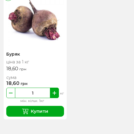
Буряк
ціна за 1 кг
18,60
грн
сума
18,60
грн
кг
мін. кільк. 1кг
Купити