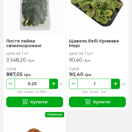
Листя лайма
Щавель бебі Кривава
свіжеморожені
Мері
ціна за 1 кг
ціна за 1 шт
3 548,20
90,40
грн
грн
сума
сума
887,05
90,40
грн
грн
кг
шт
мін. кільк. 0.25кг
мін. кільк. 1шт
Купити
Купити
Новинка