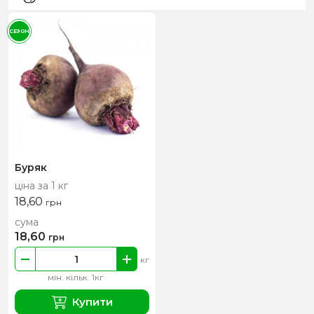
СЕЗОН
Буряк
ціна за 1 кг
18,60
грн
сума
18,60
грн
кг
мін. кільк. 1кг
Купити