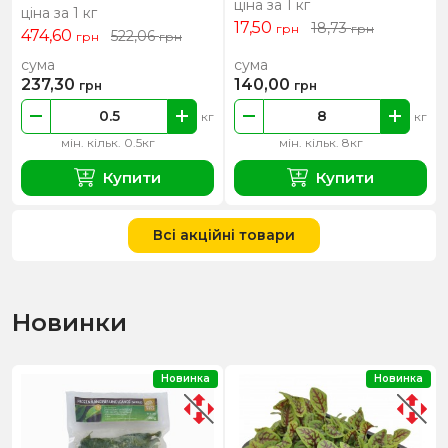
ціна за 1 кг
ціна за 1 кг
17,50
18,73
грн
грн
474,60
522,06
грн
грн
сума
сума
237,30
140,00
грн
грн
кг
кг
мін. кільк. 0.5кг
мін. кільк. 8кг
Купити
Купити
Всі акційні товари
Новинки
Новинка
Новинка