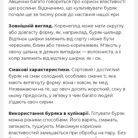
Авіценни багато говориться про корисні властивості
цієї рослини. Відзначимо, що культивувати буряк
почали ще за тисячу років до настання нашої ери.
Зовнішній вигляд.
Коренеплід може мати округлу
або довгасту форму, як, наприклад, буряк-циліндр.
Відтінок шкірки залежить від сорту і може бути
червоним, білим або темно-коричневим. М'якоть у
овочу щільна, в деяких випадках — волокниста, а її
колір залежить від відтінку шкірки, як і сік.
Смакові характеристики.
Сортовий і достиглий
буряк на смак солодкий, особливо смачні ті, яка
мають витягнуту форму: вона і зовсім, як мед.
Незважаючи на те, що овоч досить жорсткий, соку в
ньому предосить, у зв'язку з чим багато людей
з'їдають овоч сирим.
Використання буряка в кулінарії.
Готувати буряк
можна різними способами. Його варять, смажать,
запікають, тушкують. Максимум корисних
властивостей залишається при обробці на пару. Без