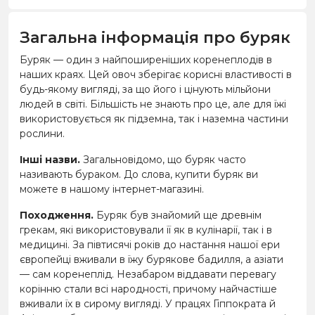
Загальна інформація про буряк
Буряк — один з найпоширеніших коренеплодів в
наших краях. Цей овоч зберігає корисні властивості в
будь-якому вигляді, за що його і цінують мільйони
людей в світі. Більшість не знають про це, але для їжі
використовується як підземна, так і наземна частини
рослини.
Інші назви.
Загальновідомо, що буряк часто
називають бураком. До слова, купити буряк ви
можете в нашому інтернет-магазині.
Походження.
Буряк був знайомий ще древнім
грекам, які використовували її як в кулінарії, так і в
медицині. За півтисячі років до настання нашої ери
європейці вживали в їжу бурякове бадилля, а азіати
— сам коренеплід. Незабаром віддавати перевагу
корінню стали всі народності, причому найчастіше
вживали їх в сирому вигляді. У працях Гіппократа й