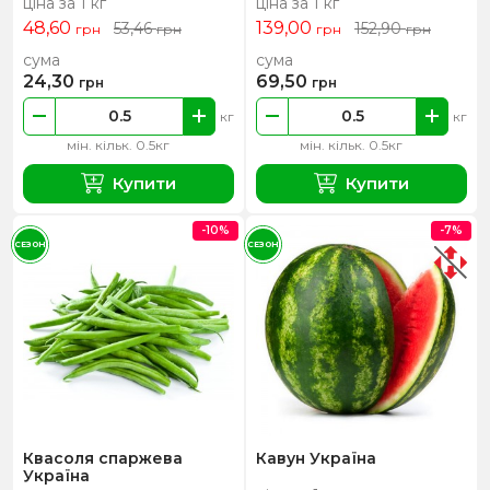
ціна за 1 кг
ціна за 1 кг
48,60
139,00
53,46
152,90
грн
грн
грн
грн
сума
сума
24,30
69,50
грн
грн
кг
кг
мін. кільк. 0.5кг
мін. кільк. 0.5кг
Купити
Купити
-10%
-7%
СЕЗОН
СЕЗОН
Квасоля спаржева
Кавун Україна
Україна