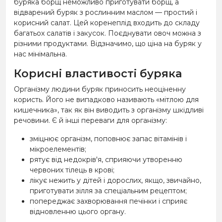
буряка борщ неможливо приготувати борщ, а
відварений буряк з рослинним маслом —
простий і
корисний салат. Цей коренеплід входить до складу
багатьох салатів і закусок. Поєднувати овоч можна з
різними продуктами. Відзначимо, що ціна на буряк у
нас мінімальна.
Корисні властивості буряка
Організму людини буряк приносить неоціненну
користь. Його не випадково називають «мітлою для
кишечника», так як він виводить з організму шкідливі
речовини. Є й інші переваги для організму:
зміцнює організм, поповнює запас вітамінів і
мікроелементів;
рятує від недокрів'я, сприяючи утворенню
червоних тілець в крові;
лікує нежить у дітей і дорослих, якщо, звичайно,
приготувати зілля за спеціальним рецептом;
попереджає захворювання печінки і сприяє
відновленню цього органу.