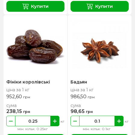
Купити
Купити
Фініки королівські
Бадьян
ціна за 1 кг
ціна за 1 кг
952,60
986,50
грн
грн
сума
сума
238,15
98,65
грн
грн
кг
кг
мін. кільк. 0.25кг
мін. кільк. 0.1кг