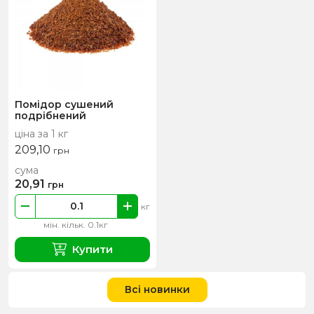
Помідор сушений
подрібнений
ціна за 1 кг
209,10
грн
сума
20,91
грн
кг
мін. кільк. 0.1кг
Купити
Всі новинки