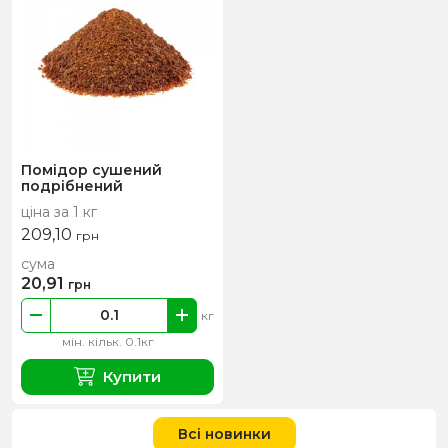
Помідор сушений
подрібнений
ціна за 1 кг
209,10
грн
сума
20,91
грн
кг
мін. кільк. 0.1кг
Купити
Всі новинки