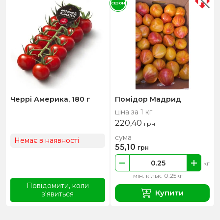
СЕЗОН
Черрі Америка, 180 г
Помідор Мадрид
ціна за 1 кг
220,40
грн
сума
Немає в наявності
55,10
грн
кг
мін. кільк. 0.25кг
Повідомити, коли
Купити
з'явиться