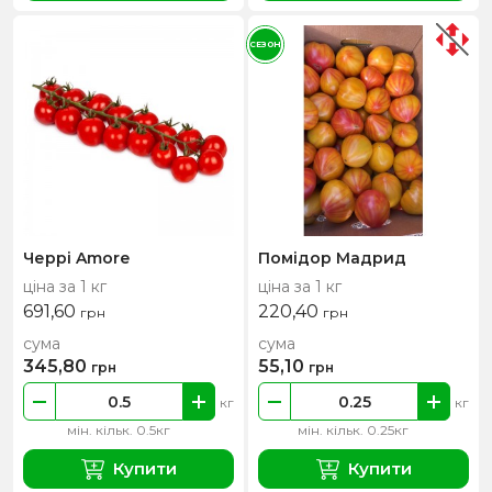
СЕЗОН
Черрі Amore
Помідор Мадрид
ціна за 1 кг
ціна за 1 кг
691,60
220,40
грн
грн
сума
сума
345,80
55,10
грн
грн
кг
кг
мін. кільк. 0.5кг
мін. кільк. 0.25кг
Купити
Купити