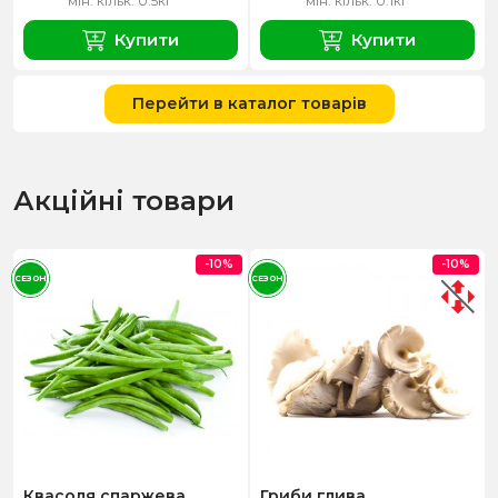
мін. кільк. 0.5кг
мін. кільк. 0.1кг
Купити
Купити
Перейти в каталог товарів
Акційні товари
-10%
-10%
СЕЗОН
СЕЗОН
Квасоля спаржева
Гриби глива