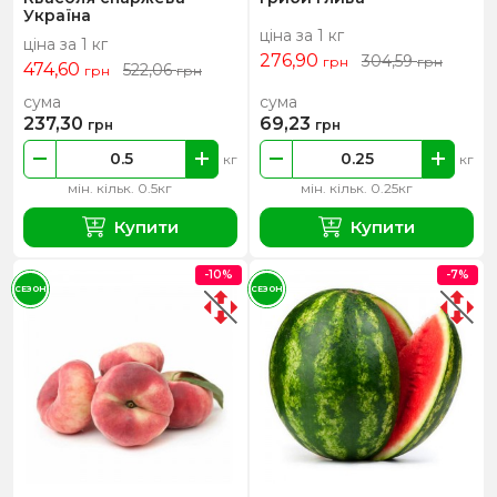
Україна
ціна за 1 кг
ціна за 1 кг
276,90
304,59
грн
грн
474,60
522,06
грн
грн
сума
сума
237,30
69,23
грн
грн
кг
кг
мін. кільк. 0.5кг
мін. кільк. 0.25кг
Купити
Купити
-10%
-7%
СЕЗОН
СЕЗОН