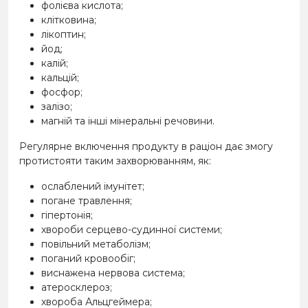
фолієва кислота;
клітковина;
лікоптин;
йод;
калій;
кальцій;
фосфор;
залізо;
магній та інші мінеральні речовини.
Регулярне включення продукту в раціон дає змогу
протистояти таким захворюванням, як:
ослаблений імунітет;
погане травлення;
гіпертонія;
хвороби серцево-судинної системи;
повільний метаболізм;
поганий кровообіг;
виснажена нервова система;
атеросклероз;
хвороба Альцгеймера;