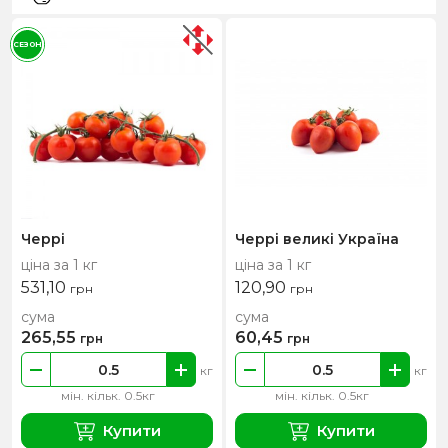
СЕЗОН
Черрі
Черрі великі Україна
ціна за 1 кг
ціна за 1 кг
531,10
120,90
грн
грн
сума
сума
265,55
60,45
грн
грн
кг
кг
мін. кільк. 0.5кг
мін. кільк. 0.5кг
Купити
Купити