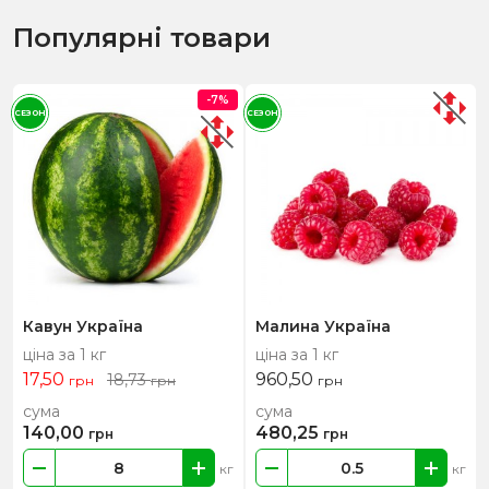
Популярні товари
-7%
СЕЗОН
СЕЗОН
Кавун Україна
Малина Україна
ціна за 1 кг
ціна за 1 кг
17,50
960,50
18,73
грн
грн
грн
сума
сума
140,00
480,25
грн
грн
кг
кг