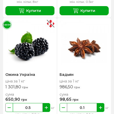
мін. кільк. 8кг
мін. кільк. 0.5кг
Купити
Купити
СЕЗОН
Ожина Україна
Бадьян
ціна за 1 кг
ціна за 1 кг
1 301,80
986,50
грн
грн
сума
сума
650,90
98,65
грн
грн
кг
кг