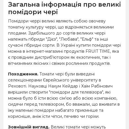
Загальна інформація про великі
помідори чері
Помідори черрі великі являють собою овочеву
томатну культуру черрі, що відрізняється великими
плодами. Здебільшого до сортів великих черрі
належать гібриди "Дієз", "Любава", "Ельф" та інші
сучасні гібридні сорти. В Україні купити помідори чері
можна в інтернет-магазині продуктів FRUIT TIME, яка
є провідним дистриб'ютором як екзотичних, так і
вітчизняних якісних і свіжих рослинних продуктів.
Походження.
Томати чері були виведені
селекціонерами Єврейського університету в
Реховоті. Науковці Нахум Кейдар і Хаїм Рабінович
вирішили створити "помідори для телевізора", які
можна було б їсти всією сім'єю або всією компанією,
сидячи перед телевізором, бо вважали, що вживати в
їжу маленькі помідори набагато приємніше та
корисніше, аніж їсти чіпси, печиво чи горіхи.
Зовнішній вигляд.
Великі томати чері можуть