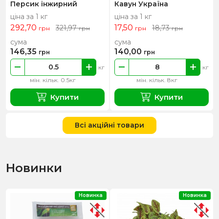
Персик інжирний
Кавун Україна
ціна за 1 кг
ціна за 1 кг
292,70
17,50
321,97
18,73
грн
грн
грн
грн
сума
сума
146,35
140,00
грн
грн
кг
кг
мін. кільк. 0.5кг
мін. кільк. 8кг
Купити
Купити
Всі акційні товари
Новинки
Новинка
Новинка