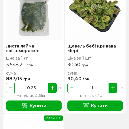
Листя лайма
Щавель бебі Кривава
свіжеморожені
Мері
ціна за 1 кг
ціна за 1 шт
3 548,20
90,40
грн
грн
сума
сума
887,05
90,40
грн
грн
кг
шт
мін. кільк. 0.25кг
мін. кільк. 1шт
Купити
Купити
Новинка