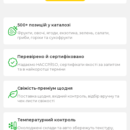
500+ позицій у каталозі
Фрукти, овочі, ягоди, екзотика, зелень, салати,
гриби, горіхи та сухофрукти
Перевірено й сертифіковано
Надаємо HACCP/ISO, сертифікати якості за запитом
та в найкоротші терміни
Свіжість-преміум щодня
Поставка щодня, вхідний контроль, відбір вручну та
чек-листи свіжості
Температурний контроль
Охолоджені склади та авто збережуть текстуру,