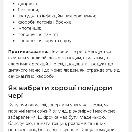
депресія;
безсоння;
застудні та інфекційні захворювання;
хвороби легенів і бронхів;
імпотенція;
погіршення пам'яті;
погіршення зору та слуху.
Протипоказання.
Цей овоч не рекомендується
вживати у великій кількості людям, схильним до
алергічних реакцій. Не слід додавати продукт до
дитячого меню і до меню людей, які страждають від
сечокам'яної хвороби.
Як вибрати хороші помідори
чері
Купуючи овоч, слід звертати увагу на плоди, які
повинні мати свіжий вигляд, рівномірне і насичене
забарвлення. Шкірочка має бути гладенькою,
блискучою, не мати тріщин, розломів та інших
пошкоджень, без слідів псування. Якщо помідори