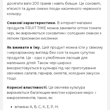
досягати ваги 200 грамів і навіть більше. Це соковиті,
м'ясисті та дуже смачні плоди насиченого червоного
кольору.
Смакові характеристики.
В інтернет-магазині
продуктів FRUIT TIME можна замовити оптом томати
чері, які вирізняються соковитим і солодким смаком з
легким присмаком кислинки.
Як вживати в їжу.
Цей продукт можна їсти у свіжому
і нерозрізаному вигляді без солі та інших супутніх
продуктів. Це - одні з улюблених ласощів для
маленьких дітей. Також чері широко
використовується в кулінарії під час приготування
овочевих салатів, гарнірів, омлетів, холодних закусок
тощо.
Корисні властивості.
Ця овочева культура
вирізняється багатющим вмістом корисних мікро- і
макроелементів, таких, як:
вітаміни А, В, С, К, Е, Р, Н;