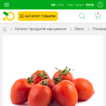
Київ
UK
∣
RU
Нас. пункт
0
КАТАЛОГ ТОВАРІВ
Каталог продуктів харчування
Овочі
Помідо