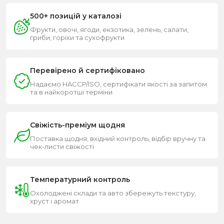
500+ позицій у каталозі
Фрукти, овочі, ягоди, екзотика, зелень, салати,
гриби, горіхи та сухофрукти
Перевірено й сертифіковано
Надаємо HACCP/ISO, сертифікати якості за запитом
та в найкоротші терміни
Свіжість-преміум щодня
Поставка щодня, вхідний контроль, відбір вручну та
чек-листи свіжості
Температурний контроль
Охолоджені склади та авто збережуть текстуру,
хруст і аромат