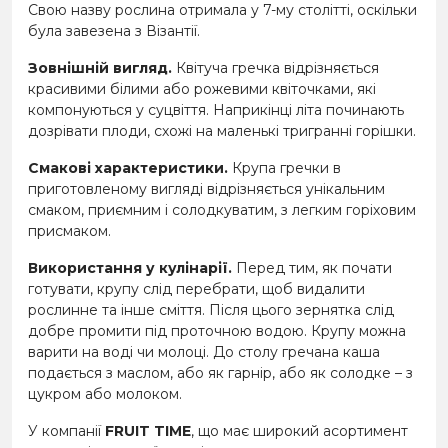
Свою назву рослина отримала у 7-му столітті, оскільки
була завезена з Візантії.
Зовнішній вигляд.
Квітуча гречка відрізняється
красивими білими або рожевими квіточками, які
компонуються у суцвіття. Наприкінці літа починають
дозрівати плоди, схожі на маленькі тригранні горішки.
Смакові характеристики.
Крупа гречки в
приготовленому вигляді відрізняється унікальним
смаком, приємним і солодкуватим, з легким горіховим
присмаком.
Використання у кулінарії.
Перед тим, як почати
готувати, крупу слід перебрати, щоб видалити
рослинне та інше сміття. Після цього зернятка слід
добре промити під проточною водою. Крупу можна
варити на воді чи молоці. До столу гречана каша
подається з маслом, або як гарнір, або як солодке – з
цукром або молоком.
У компанії
FRUIT TIME
, що має широкий асортимент