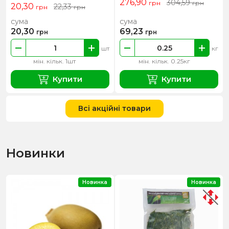
276,90
304,59
грн
грн
20,30
22,33
грн
грн
сума
сума
20,30
69,23
грн
грн
шт
кг
мін. кільк. 1шт
мін. кільк. 0.25кг
Купити
Купити
Всі акційні товари
Новинки
Новинка
Новинка