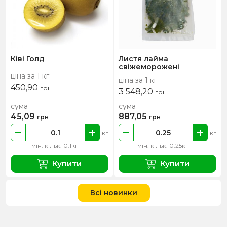
Ківі Голд
Листя лайма
свіжеморожені
ціна за 1 кг
ціна за 1 кг
450,90
грн
3 548,20
грн
сума
сума
45,09
887,05
грн
грн
кг
кг
мін. кільк. 0.1кг
мін. кільк. 0.25кг
Купити
Купити
Всі новинки