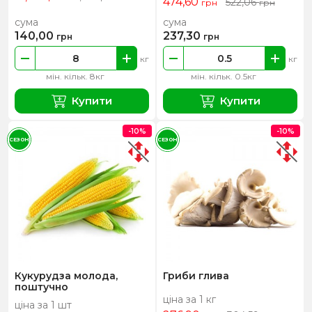
474,60
522,06
грн
грн
сума
сума
140,00
237,30
грн
грн
кг
кг
мін. кільк. 8кг
мін. кільк. 0.5кг
Купити
Купити
-10%
-10%
СЕЗОН
СЕЗОН
Кукурудза молода,
Гриби глива
поштучно
ціна за 1 кг
ціна за 1 шт