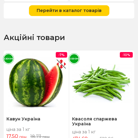
Перейти в каталог товарів
Акційні товари
-7%
-10%
СЕЗОН
СЕЗОН
Кавун Україна
Квасоля спаржева
Україна
ціна за 1 кг
ціна за 1 кг
17,50
18,73
грн
грн