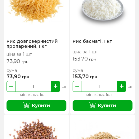
Рис довгозернистий
Рис басматі, 1 кг
пропарений, 1 кг
ціна за 1 шт
ціна за 1 шт
153,70
грн
73,90
грн
сума
сума
73,90
153,70
грн
грн
шт
шт
мін. кільк. 1шт
мін. кільк. 1шт
Купити
Купити