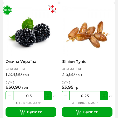
СЕЗОН
Ожина Україна
Фініки Туніс
ціна за 1 кг
ціна за 1 кг
1 301,80
215,80
грн
грн
сума
сума
650,90
53,95
грн
грн
кг
кг
мін. кільк. 0.5кг
мін. кільк. 0.25кг
Купити
Купити