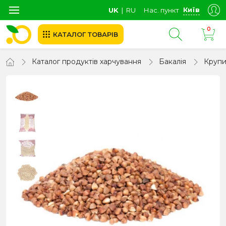
Київ
UK
∣
RU
Нас. пункт
0
КАТАЛОГ ТОВАРІВ
Каталог продуктів харчування
Бакалія
Круп