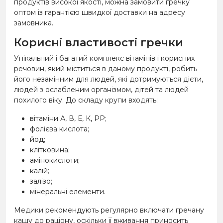
продуктів високої якості, можна замовити гречку
оптом із гарантією швидкої доставки на адресу
замовника.
Корисні властивості гречки
Унікальний і багатий комплекс вітамінів і корисних
речовин, який міститься в даному продукті, робить
його незамінним для людей, які дотримуються дієти,
людей з ослабленим організмом, дітей та людей
похилого віку. До складу крупи входять:
вітаміни А, В, Е, К, РР;
фолієва кислота;
йод;
клітковина;
амінокислоти;
калій;
залізо;
мінеральні елементи.
Медики рекомендують регулярно включати гречану
кашу до раціону, оскільки її вживання приносить