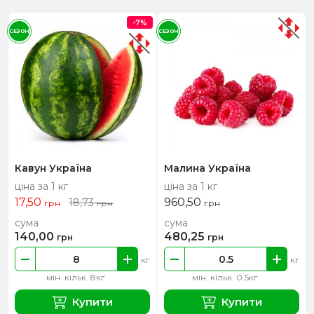
-7%
СЕЗОН
СЕЗОН
Кавун Україна
Малина Україна
ціна за 1 кг
ціна за 1 кг
17,50
960,50
18,73
грн
грн
грн
сума
сума
140,00
480,25
грн
грн
кг
кг
мін. кільк. 8кг
мін. кільк. 0.5кг
Купити
Купити