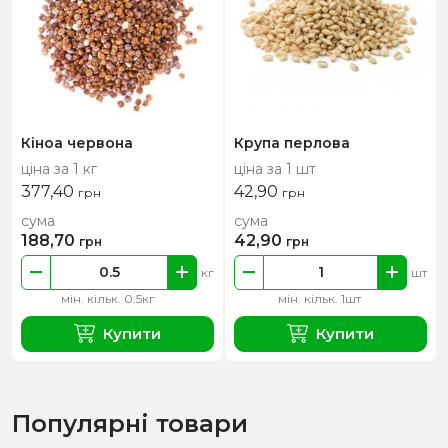
Кіноа червона
Крупа перлова
ціна за 1 кг
ціна за 1 шт
377,40
42,90
грн
грн
сума
сума
188,70
42,90
грн
грн
кг
шт
мін. кільк. 0.5кг
мін. кільк. 1шт
Купити
Купити
Популярні товари