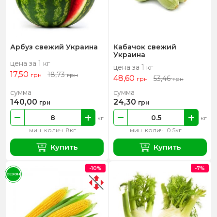
Арбуз свежий Украина
Кабачок свежий
Украина
цена за 1 кг
цена за 1 кг
17,50
18,73
грн
грн
48,60
53,46
грн
грн
сумма
сумма
140,00
24,30
грн
грн
кг
кг
мин. колич. 8кг
мин. колич. 0.5кг
Купить
Купить
-10%
-7%
СЕЗОН