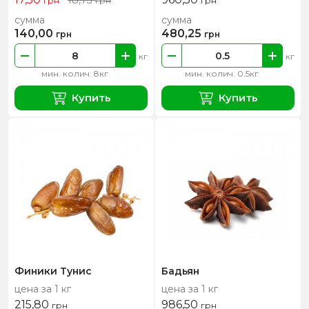
18,73
грн
грн
грн
сумма
сумма
140,00
480,25
грн
грн
кг
кг
мин. колич. 8кг
мин. колич. 0.5кг
Купить
Купить
Финики Тунис
Бадьян
цена за 1 кг
цена за 1 кг
215,80
986,50
грн
грн