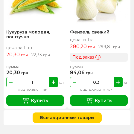
Кукуруза молодая,
Фенхель свежий
поштучно
цена за 1 кг
280,20
299,81
грн
грн
цена за 1 шт
20,30
22,33
грн
грн
Под заказ
i
сумма
сумма
20,30
84,06
грн
грн
шт
кг
мин. колич. 1шт
мин. колич. 0.3кг
Купить
Купить
Все акционные товары