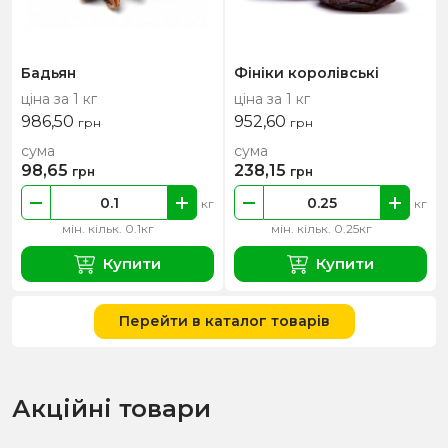
Бадьян
Фініки королівські
ціна за 1 кг
ціна за 1 кг
986,50
952,60
грн
грн
сума
сума
98,65
238,15
грн
грн
кг
кг
мін. кільк. 0.1кг
мін. кільк. 0.25кг
Купити
Купити
Перейти в каталог товарів
Акційні товари