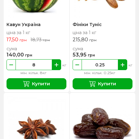
Кавун Україна
Фініки Туніс
ціна за 1 кг
ціна за 1 кг
17,50
215,80
18,73
грн
грн
грн
сума
сума
140,00
53,95
грн
грн
кг
кг
мін. кільк. 8кг
мін. кільк. 0.25кг
Купити
Купити