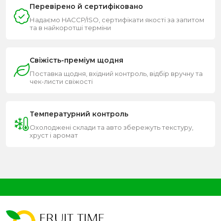
Перевірено й сертифіковано
Надаємо HACCP/ISO, сертифікати якості за запитом
та в найкоротші терміни
Свіжість-преміум щодня
Поставка щодня, вхідний контроль, відбір вручну та
чек-листи свіжості
Температурний контроль
Охолоджені склади та авто збережуть текстуру,
хруст і аромат