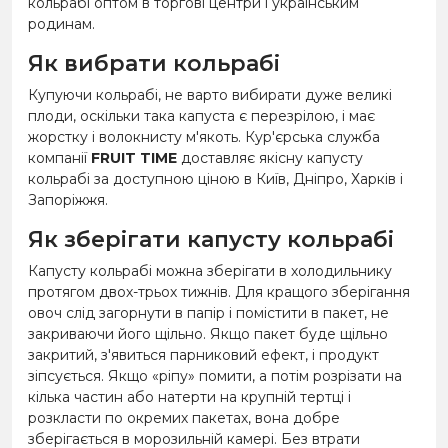
кольрабі оптом в торгові центри і українським
родинам.
Як вибрати кольрабі
Купуючи кольрабі, не варто вибирати дуже великі
плоди, оскільки така капуста є перезрілою, і має
жорстку і волокнисту м'якоть. Кур'єрська служба
компанії
FRUIT TIME
доставляє якісну капусту
кольрабі за доступною ціною в Київ, Дніпро, Харків і
Запоріжжя.
Як зберігати капусту кольрабі
Капусту кольрабі можна зберігати в холодильнику
протягом двох-трьох тижнів. Для кращого зберігання
овоч слід загорнути в папір і помістити в пакет, не
закриваючи його щільно. Якщо пакет буде щільно
закритий, з'явиться парниковий ефект, і продукт
зіпсується. Якщо «ріпу» помити, а потім розрізати на
кілька частин або натерти на крупній тертці і
розкласти по окремих пакетах, вона добре
зберігається в морозильній камері. Без втрати