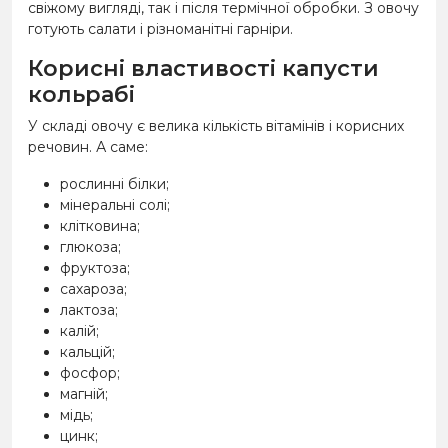
свіжому вигляді, так і після термічної обробки. З овочу
готують салати і різноманітні гарніри.
Корисні властивості капусти
кольрабі
У складі овочу є велика кількість вітамінів і корисних
речовин. А саме:
рослинні білки;
мінеральні солі;
клітковина;
глюкоза;
фруктоза;
сахароза;
лактоза;
калій;
кальцій;
фосфор;
магній;
мідь;
цинк;