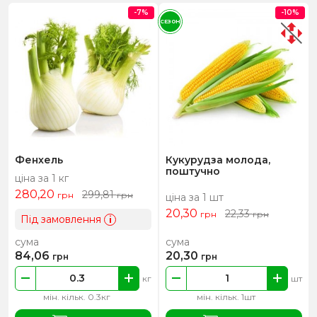
-7%
-10%
СЕЗОН
Фенхель
Кукурудза молода,
поштучно
ціна за 1 кг
280,20
299,81
грн
грн
ціна за 1 шт
20,30
22,33
грн
грн
Під замовлення
i
сума
сума
84,06
20,30
грн
грн
кг
шт
мін. кільк. 0.3кг
мін. кільк. 1шт