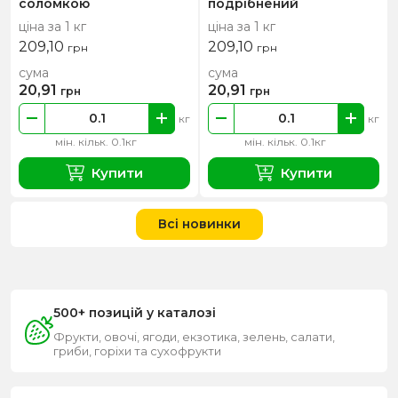
соломкою
подрібнений
ціна за 1 кг
ціна за 1 кг
209,10
209,10
грн
грн
сума
сума
20,91
20,91
грн
грн
кг
кг
мін. кільк. 0.1кг
мін. кільк. 0.1кг
Купити
Купити
Всі новинки
500+ позицій у каталозі
Фрукти, овочі, ягоди, екзотика, зелень, салати,
гриби, горіхи та сухофрукти