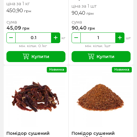
ціна за 1 кг
ціна за 1 шт
450,90
грн
90,40
грн
сума
сума
45,09
90,40
грн
грн
кг
шт
мін. кільк. 0.1кг
мін. кільк. 1шт
Купити
Купити
Новинка
Новинка
Помідор сушений
Помідор сушений