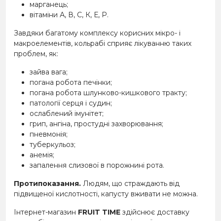
марганець;
вітаміни А, В, С, К, Е, Р.
Завдяки багатому комплексу корисних мікро- і
макроелементів, кольрабі сприяє лікуванню таких
проблем, як:
зайва вага;
погана робота печінки;
погана робота шлунково-кишкового тракту;
патології серця і судин;
ослаблений імунітет;
грип, ангіна, простудні захворювання;
пневмонія;
туберкульоз;
анемія;
запалення слизової в порожнині рота.
Протипоказання.
Людям, що страждають від
підвищеної кислотності, капусту вживати не можна.
Інтернет-магазин
FRUIT TIME
здійснює доставку