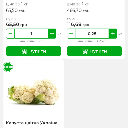
ціна за 1 кг
ціна за 1 кг
65,50
466,70
грн
грн
сума
сума
65,50
116,68
грн
грн
кг
кг
мін. кільк. 1кг
мін. кільк. 0.25кг
Купити
Купити
СЕЗОН
Капуста цвітна Україна