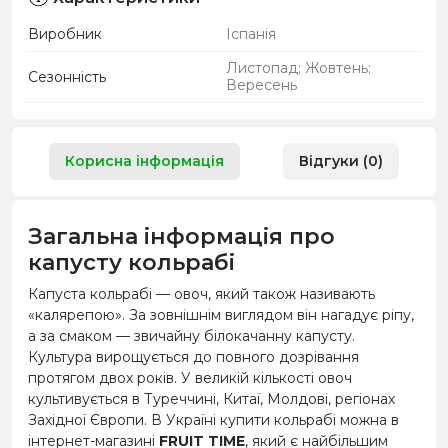
Виробник
Іспанія
Листопад; Жовтень;
Сезонність
Вересень
Корисна інформація
Відгуки (0)
Загальна інформація про
капусту кольрабі
Капуста кольрабі — овоч, який також називають
«калярепою». За зовнішнім виглядом він нагадує ріпу,
а за смаком — звичайну білокачанну капусту.
Культура вирощується до повного дозрівання
протягом двох років. У великій кількості овоч
культивується в Туреччині, Китаї, Молдові, регіонах
Західної Європи. В Україні купити кольрабі можна в
інтернет-магазині
FRUIT TIME
, який є найбільшим