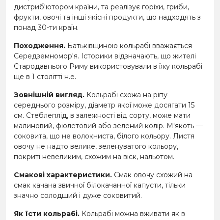
дистриб'ютором країни, та реалізує горіхи, гриби,
фрукти, овочі та інші якісні продукти, що надходять з
понад 30-ти країн.
Походження.
Батьківщиною кольрабі вважається
Середземномор'я. Історики відзначають, що жителі
Стародавнього Риму використовували в їжу кольрабі
ще в 1 столітті н.е.
Зовнішній вигляд.
Кольрабі схожа на ріпу
середнього розміру, діаметр якої може досягати 15
см. Стеблеплід, в залежності від сорту, може мати
малиновий, фіолетовий або зелений колір. М'якоть —
соковита, що не волокниста, білого кольору. Листя
овочу не надто велике, зеленуватого кольору,
покриті невеликим, схожим на віск, нальотом.
Смакові характеристики.
Смак овочу схожий на
смак качана звичної білокачанної капусти, тільки
значно солодший і дуже соковитий.
Як їсти кольрабі.
Кольрабі можна вживати як в