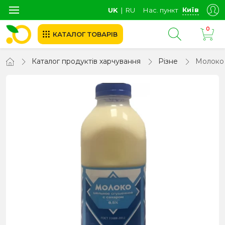
Київ
UK
∣
RU
Нас. пункт
0
КАТАЛОГ ТОВАРІВ
Каталог продуктів харчування
Різне
Молоко 