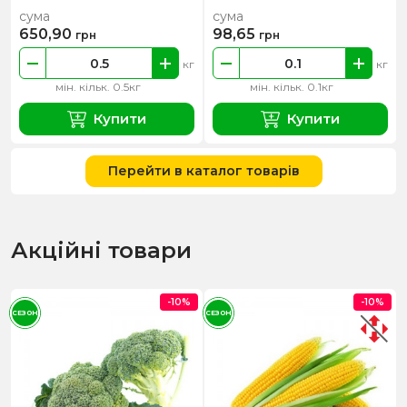
сума
сума
650,90
98,65
грн
грн
кг
кг
мін. кільк. 0.5кг
мін. кільк. 0.1кг
Купити
Купити
Перейти в каталог товарів
Акційні товари
-10%
-10%
СЕЗОН
СЕЗОН