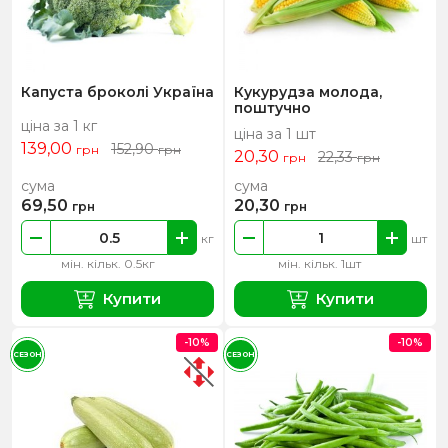
Капуста броколі Україна
Кукурудза молода,
поштучно
ціна за 1 кг
ціна за 1 шт
139,00
152,90
грн
грн
20,30
22,33
грн
грн
сума
сума
69,50
20,30
грн
грн
кг
шт
мін. кільк. 0.5кг
мін. кільк. 1шт
Купити
Купити
-10%
-10%
СЕЗОН
СЕЗОН