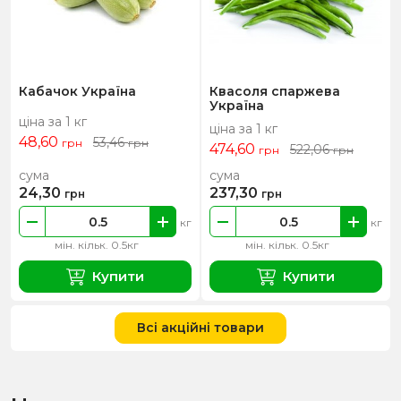
Кабачок Україна
Квасоля спаржева
Україна
ціна за 1 кг
ціна за 1 кг
48,60
53,46
грн
грн
474,60
522,06
грн
грн
сума
сума
24,30
237,30
грн
грн
кг
кг
мін. кільк. 0.5кг
мін. кільк. 0.5кг
Купити
Купити
Всі акційні товари