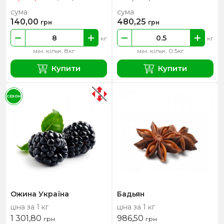
сума
сума
140,00
480,25
грн
грн
кг
кг
мін. кільк. 8кг
мін. кільк. 0.5кг
Купити
Купити
СЕЗОН
Ожина Україна
Бадьян
ціна за 1 кг
ціна за 1 кг
1 301,80
986,50
грн
грн