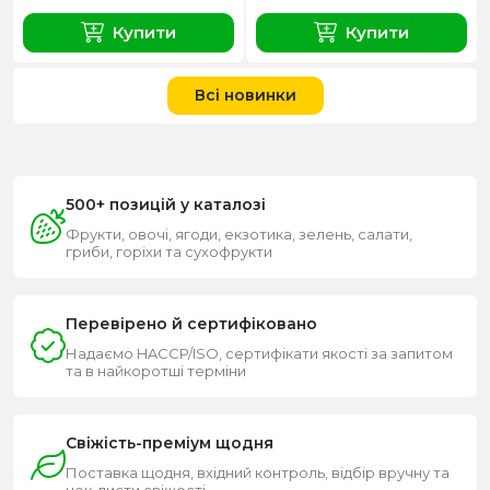
Купити
Купити
Всі новинки
500+ позицій у каталозі
Фрукти, овочі, ягоди, екзотика, зелень, салати,
гриби, горіхи та сухофрукти
Перевірено й сертифіковано
Надаємо HACCP/ISO, сертифікати якості за запитом
та в найкоротші терміни
Свіжість-преміум щодня
Поставка щодня, вхідний контроль, відбір вручну та
чек-листи свіжості