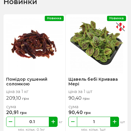
Новинки
Новинка
Новинка
Помідор сушений
Щавель бебі Кривава
соломкою
Мері
ціна за 1 кг
ціна за 1 шт
209,10
90,40
грн
грн
сума
сума
20,91
90,40
грн
грн
кг
шт
мін. кільк. 0.1кг
мін. кільк. 1шт