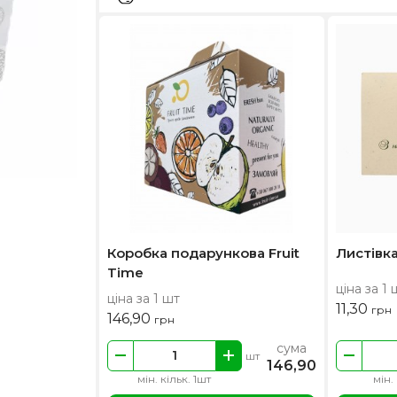
Коробка подарункова Fruit
Листівка
Time
ціна за 1 
ціна за 1 шт
11,30
грн
146,90
грн
сума
шт
146,90
мін. кільк. 1шт
мін.