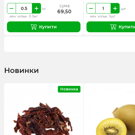
сума
кг
шт
69,50
мін. кільк. 0.5кг
мін. кільк. 1шт
Купити
Купит
Новинки
Новинка