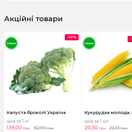
Акційні товари
-10%
Сезон
Сезон
Капуста броколі Україна
Кукурудза молода,
ціна за 1 кг
ціна за 1 шт
139,00
20,30
152,90
22,33
грн
грн
грн
грн