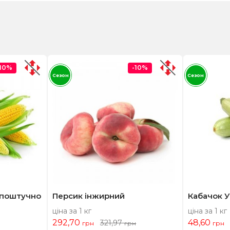
-10%
-10%
Сезон
Сезон
 поштучно
Персик інжирний
Кабачок У
ціна за 1 кг
ціна за 1 кг
292,70
48,60
321,97
грн
грн
грн