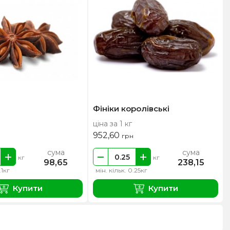
Фініки королівські
ціна за 1 кг
952,60
грн
сума
сума
кг
кг
98,65
238,15
.1кг
мін. кільк. 0.25кг
Купити
Купити