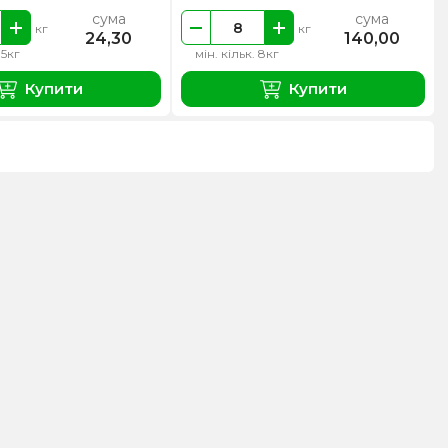
сума
сума
кг
кг
24,30
140,00
.5кг
мін. кільк. 8кг
Купити
Купити