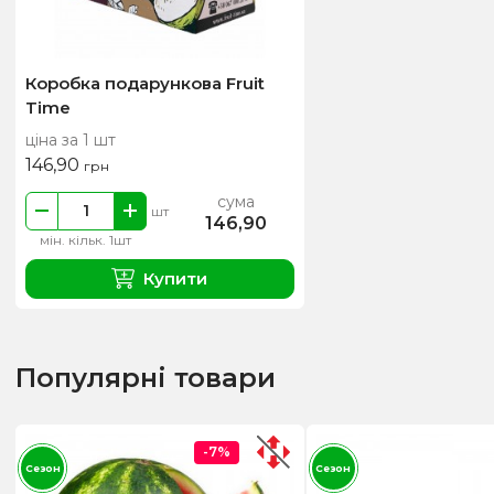
Коробка подарункова Fruit
Time
ціна за 1 шт
146,90
грн
сума
шт
146,90
мін. кільк. 1шт
Купити
Популярні товари
-7%
Сезон
Сезон