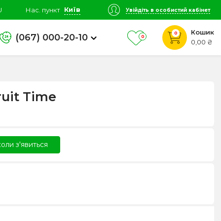
Київ
U
Нас. пункт
Увійдіть в особистий кабінет
Кошик
0
(067) 000-20-10
0
0,00 ₴
uit Time
оли з'явиться