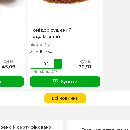
Помідор сушений
подрібнений
ціна за 1 кг
209,10
грн
сума
сума
кг
45,09
20,91
мін. кільк. 0.1кг
и
Купити
Всі новинки
ірено й сертифіковано
Свіжість-преміум що