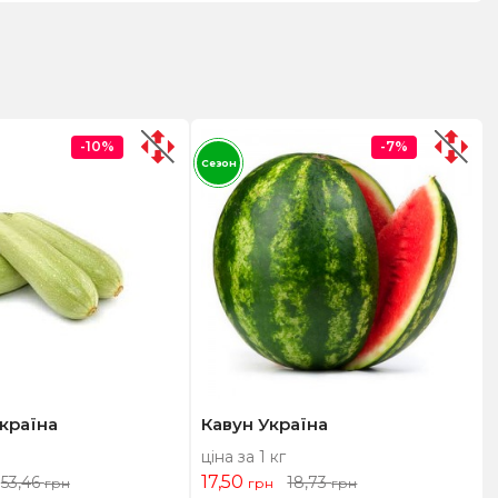
-10%
-7%
Сезон
країна
Кавун Україна
ціна за 1 кг
17,50
53,46
18,73
грн
грн
грн