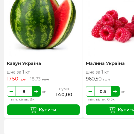
Кавун Україна
Малина Україна
ціна за 1 кг
ціна за 1 кг
17,50
960,50
18,73
грн
грн
грн
сума
кг
кг
140,00
мін. кільк. 8кг
мін. кільк. 0.5кг
Купити
Купит