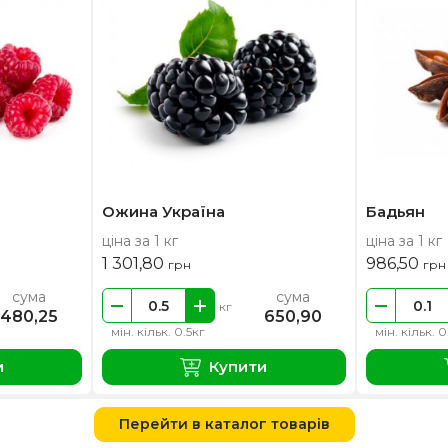
Ожина Україна
Бадьян
ціна за 1 кг
ціна за 1 кг
1 301,80
986,50
грн
грн
сума
сума
кг
480,25
650,90
мін. кільк. 0.5кг
мін. кільк. 0
и
Купити
Перейти в каталог товарів