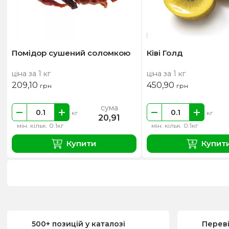
Помідор сушений соломкою
Ківі Голд
ціна за 1 кг
ціна за 1 кг
209,10
450,90
грн
грн
сума
кг
кг
20,91
мін. кільк. 0.1кг
мін. кільк. 0.1кг
Купити
Купит
500+ позицій у каталозі
Перев