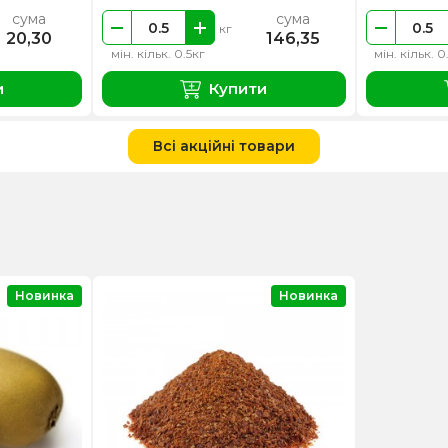
сума
сума
кг
20,30
146,35
мін. кільк. 0.5кг
мін. кільк. 0
и
Купити
Всі акційні товари
Новинка
Новинка