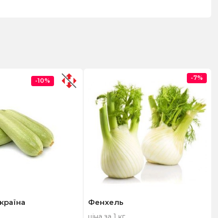
-7%
-10%
країна
Фенхель
ціна за 1 кг