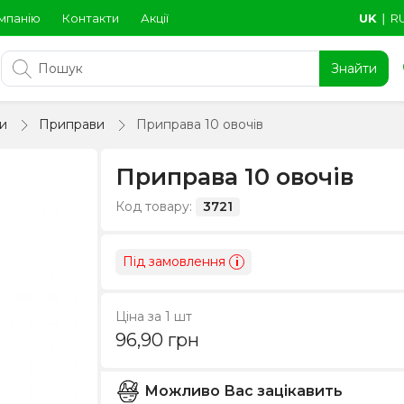
мпанію
Контакти
Акції
UK
∣
R
Знайти
и
Приправи
Приправа 10 овочів
Приправа 10 овочів
Код товару:
3721
Під замовлення
i
Ціна за 1 шт
96,90
грн
Можливо Вас зацікавить