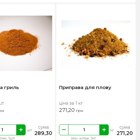
а гриль
Приправа для плову
шт
ціна за 1 кг
271,20
рн
грн
сума
сума
шт
кг
289,30
271,20
ільк. 1шт
мін. кільк. 1кг