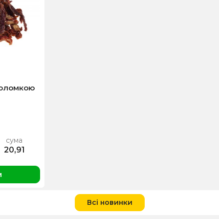
соломкою
сума
20,91
и
Всі новинки