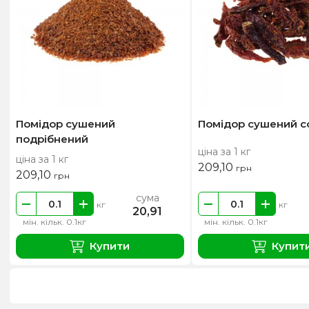
Помідор сушений
Помідор сушений 
подрібнений
ціна за 1 кг
ціна за 1 кг
209,10
грн
209,10
грн
сума
кг
кг
20,91
мін. кільк. 0.1кг
мін. кільк. 0.1кг
Купити
Купит