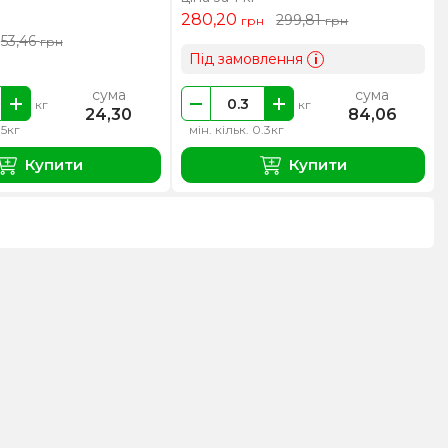
280,20
299,81
грн
грн
53,46
грн
Під замовлення
i
сума
сума
кг
кг
24,30
84,06
.5кг
мін. кільк. 0.3кг
Купити
Купити