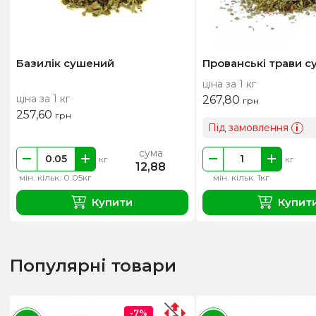
Базилік сушений
Прованські трави с
ціна за 1 кг
ціна за 1 кг
267,80
грн
257,60
грн
Під замовлення
i
сума
кг
кг
12,88
мін. кільк. 0.05кг
мін. кільк. 1кг
Купити
Купит
Популярні товари
-7%