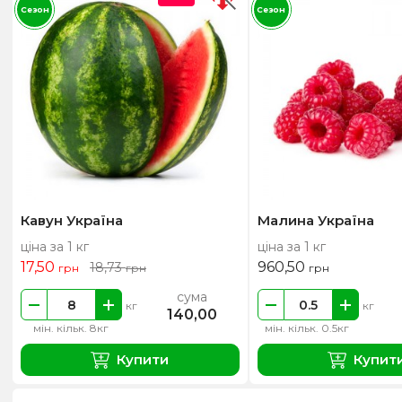
Сезон
Сезон
Кавун Україна
Малина Україна
ціна за 1 кг
ціна за 1 кг
17,50
960,50
18,73
грн
грн
грн
сума
кг
кг
140,00
мін. кільк. 8кг
мін. кільк. 0.5кг
Купити
Купит